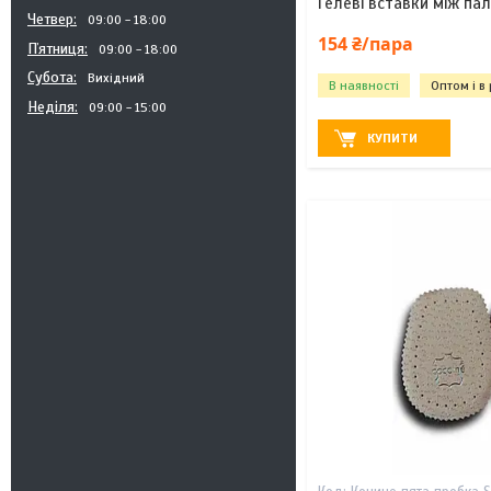
Гелеві вставки між пал
Четвер
09:00
18:00
154 ₴/пара
Пʼятниця
09:00
18:00
Субота
Вихідний
В наявності
Оптом і в
Неділя
09:00
15:00
КУПИТИ