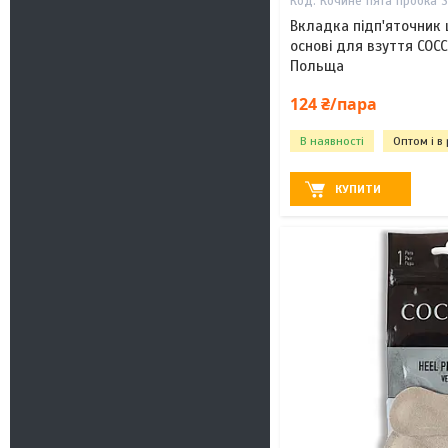
Кочине пята пробка 
Вкладка підп'яточник 
основі для взуття COC
Польща
124 ₴/пара
В наявності
Оптом і в
КУПИТИ