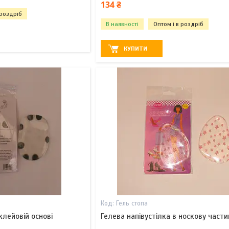
134 ₴
 роздріб
В наявності
Оптом і в роздріб
КУПИТИ
Гель стопа
клейовій основі
Гелева напівустілка в носкову части