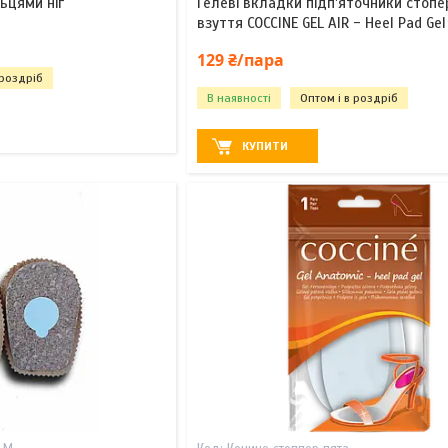
ьцями ніг
Гелеві вкладки підп'яточники стопе
взуття COCCINE GEL AIR - Heel Pad G
129 ₴/пара
 роздріб
В наявності
Оптом і в роздріб
КУПИТИ