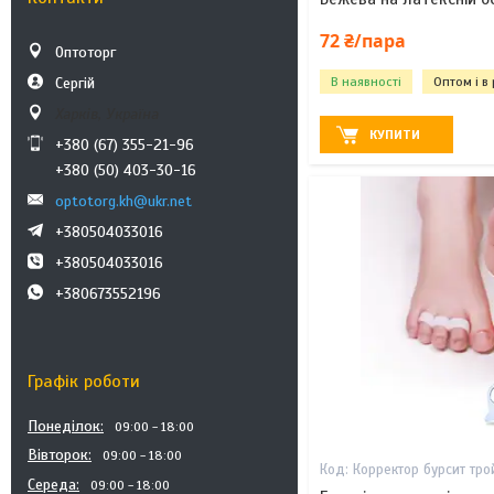
72 ₴/пара
Оптоторг
Сергій
В наявності
Оптом і в
Харків, Україна
КУПИТИ
+380 (67) 355-21-96
+380 (50) 403-30-16
optotorg.kh@ukr.net
+380504033016
+380504033016
+380673552196
Графік роботи
Понеділок
09:00
18:00
Вівторок
09:00
18:00
Корректор бурсит тро
Середа
09:00
18:00