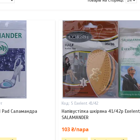
ет
S Exelent 41/42
el Pad Саламандра
Напівустілка шкіряна 41/42р Exelent
SALAMANDER
103 ₴/пара