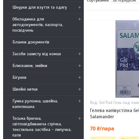
Шнурки для взуття та одягу
Обкладинка для
автодокументів, паспорта,
посвідчень
Бланки документів
Засоби захисту від комах
Блискавки, змійки
Бігунки
Швейні нитки
Гумка рулонна, швейна,
Gel Pad Гель пад пак
капелюшна
Гелева напівустілка G
Salamander
Тесьма брючна,
світловідбиваюча стрічка,
70 ₴/пара
текстильна застібка - липучка,
пати