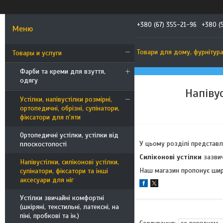
+380 (67) 355-21-96
+380 (
Товари для дому, фурнітур
Товары и услуги
Фарби та креми для взуття,
одягу
Напівус
Устілки, напівустілки розмірні,
ортопедичні, обрізні, супінатори,
фіксатори для п'яти
Ортопедичні устілки, устілки від
У цьому розділі представле
плоскостопості
Силіконові устілки
зазви
Напівустілки, силіконові устілки,
Наш магазин пропонує широ
супінатори, фіксатори та інші
аксесуари для ніг
Устілки звичайні комфортні
(шкіряні, текстильні, латексні, на
піні, пробкові та ін.)