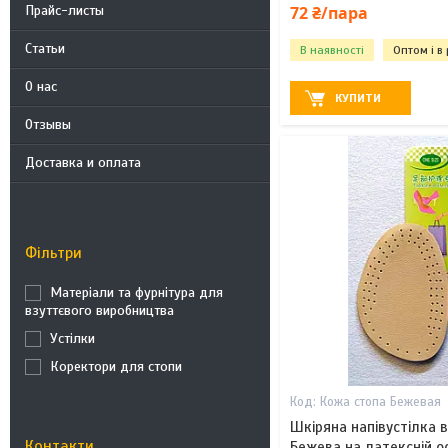
72 ₴/пара
Прайс-листы
Статьи
В наявності
Оптом і в
О нас
КУПИТИ
Отзывы
Доставка и оплата
Фільтри
Матеріали та фурнітура для
взуттєвого виробництва
Устілки
Коректори для стопи
Кожа стопа Бежевая
Шкіряна напівустілка 
Контакти
Бежева на латексній о