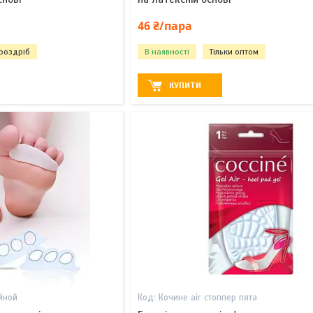
46 ₴/пара
 роздріб
В наявності
Тільки оптом
КУПИТИ
йной
Кочине air стоппер пята