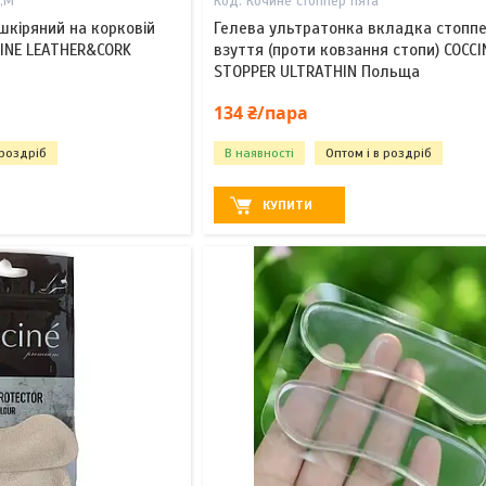
S,M
Кочине стоппер пята
шкіряний на корковій
Гелева ультратонка вкладка стопп
CINE LEATHER&CORK
взуття (проти ковзання стопи) COCCI
STOPPER ULTRATHIN Польща
134 ₴/пара
 роздріб
В наявності
Оптом і в роздріб
КУПИТИ