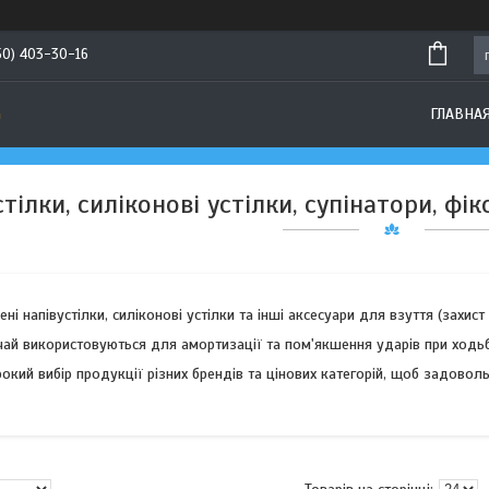
50) 403-30-16
а
ГЛАВНА
тілки, силіконові устілки, супінатори, фі
ні напівустілки, силіконові устілки та інші аксесуари для взуття (захист
чай використовуються для амортизації та пом'якшення ударів при ходьбі
кий вибір продукції різних брендів та цінових категорій, щоб задоволь