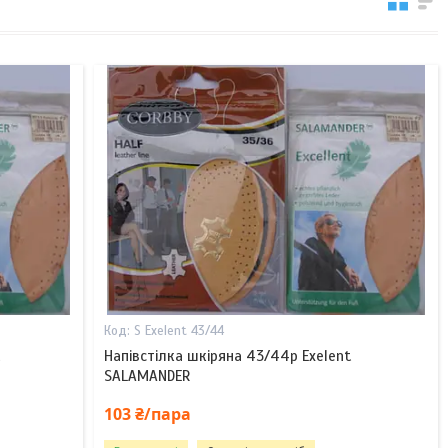
S Exelent 43/44
Напівстілка шкіряна 43/44р Exelent
SALAMANDER
103 ₴/пара