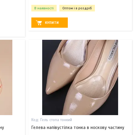
В наявності
Оптом і в роздріб
КУПИТИ
Гель стопа тонкий
ну
Гелева напівустілка тонка в носкову частину