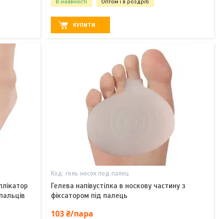
В наявності
Оптом і в роздріб
КУПИТИ
гель носок под палец
плікатор
Гелева напівустілка в носкову частину з
 пальців
фіксатором під палець
103 ₴/пара