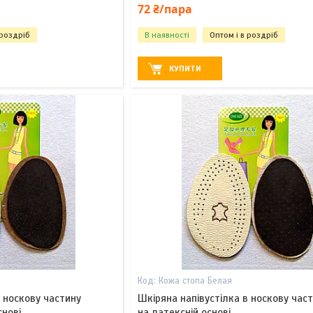
72 ₴/пара
 роздріб
В наявності
Оптом і в роздріб
КУПИТИ
Кожа стопа Белая
в носкову частину
Шкіряна напівустілка в носкову част
снові
на латексній основі