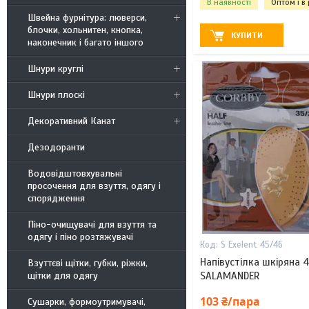
В наявності
Оптом і в
Швейна фурнітура: люверси,
блочки, хольнитен, кнопка,
КУПИТИ
наконечник і багато іншого
Шнури круглі
Шнури плоскі
Декоративний Канат
Дезодоранти
Водовідштовхувальні
просочення для взуття, одягу і
спорядження
Піно-очищувачі для взуття та
одягу і піно розтяжувачі
S Exelent 45/46
Напівустілка шкіряна 
Взуттєві щітки, губки, ріжки,
SALAMANDER
щітки для одягу
103 ₴/пара
Сушарки, формоутримувачі,