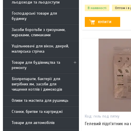
льодоходи та льодоступи
В наявності
Оптом і в
Господарські товари для
будинку
КУПИТИ
Засоби боротьби з гризунами,
мурахами, слимаками
Ущільнювачі для вікон, дверей,
малярська стрічка
Товари для будівництва та
ремонту
Біопрепарати, бактерії для
вигрібних ям, засоби для
чищення котлів і димоходів
Оливи та мастила для рушниць
Станки, бритви та картриджі
гель под пятку
Товари для автомобілів
Гелевий підп'ятник на 