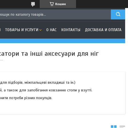
Кошик
Я
ТОВАРЫ И УСЛУГИ
О НАС
КОНТАКТЫ
ДОСТАВКА И ОПЛАТА
ксатори та інші аксесуари для ніг
 для підборів, міжпальцеві вкладиші та ін.)
, а також для запобігання ковзанню стопи у взутті.
нити потреби різних покупців.