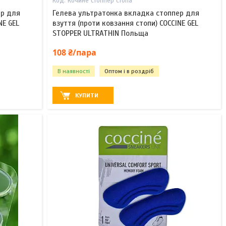
Кочине стоппер стопа
ер для
Гелева ультратонка вкладка стоппер для
NE GEL
взуття (проти ковзання стопи) COCCINE GEL
STOPPER ULTRATHIN Польща
108 ₴/пара
В наявності
Оптом і в роздріб
КУПИТИ