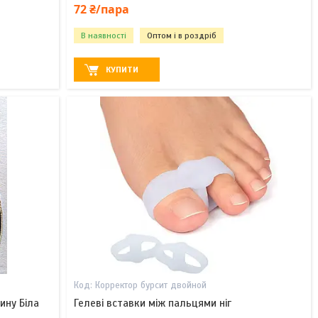
72 ₴/пара
В наявності
Оптом і в роздріб
КУПИТИ
Корректор бурсит двойной
ину Біла
Гелеві вставки між пальцями ніг