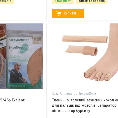
 роздріб
В наявності
Оптом і в роздріб
КУПИТИ
Аппликатор Трубка15см
45/46р Exelent
Тканинно-гелевий захисний чохол а
для пальців від мозолів. Сепаратор
ніг, коректор бурситу