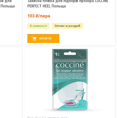
ри для
Захисна плівка для підборів прозора COCCINE
el Польща
PERFECT HEEL Польща
103 ₴/пара
В наявності
Оптом і в роздріб
КУПИТИ