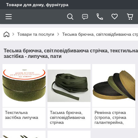
Товари для дому, фурнітура
Товари та послуги
Тесьма брючна, світловідбиваюча стрі
Тесьма брючна, світловідбиваюча стрічка, текстильна
застібка - липучка, пати
Текстильна
Тасьма брючна,
Ремінна стрічка
застібка липучка
світловідбиваюча
(стропа, стрічка
стрічка
галантерейна,
стрічка сумкова,
стрічка рюкзачна)