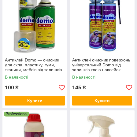
Антиклей Domo — очисник
Антиклей очисник поверхонь
для скла, пластику, гуми,
універсальний Domo від
тканини, меблів від залишків
залишків клею наклейок
клею, наклейок 150мл
320мл
В наявності
В наявності
100
145
₴
₴
Купити
Купити
Professional