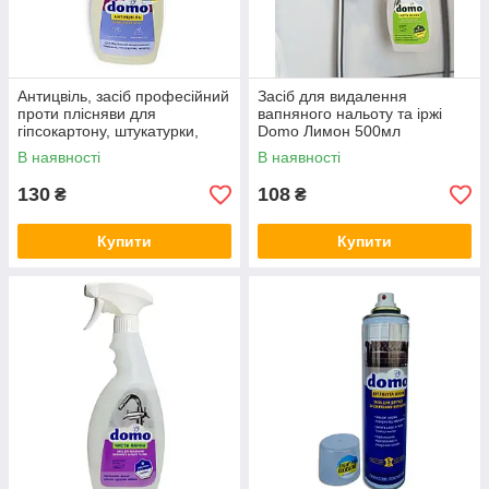
Антицвіль, засіб професійний
Засіб для видалення
проти плісняви для
вапняного нальоту та іржі
гіпсокартону, штукатурки,
Domo Лимон 500мл
шпалер Domo 500мл
В наявності
В наявності
130
108
₴
₴
Купити
Купити