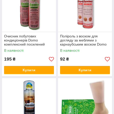
Очисник побутових
Поліроль з воском для
кондиціонерів Domo
догляду за меблями з
комплексний посилений
карнаубським воском Domo
320мл
250мл
В наявності
В наявності
195
92
₴
₴
Купити
Купити