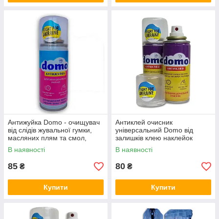
Антижуйка Domo - очищувач
Антиклей очисник
від слідів жувальної гумки,
універсальний Domo від
масляних плям та смол,
залишків клею наклейок
100мл
100мл, Україна
В наявності
В наявності
85
80
₴
₴
Купити
Купити