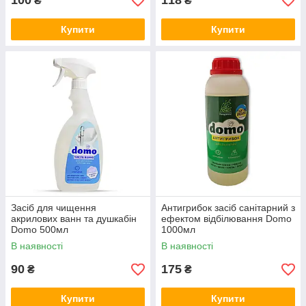
100
118
₴
₴
Купити
Купити
Засіб для чищення
Антигрибок засіб санітарний з
акрилових ванн та душкабін
ефектом відбілювання Domo
Domo 500мл
1000мл
В наявності
В наявності
90
175
₴
₴
Купити
Купити