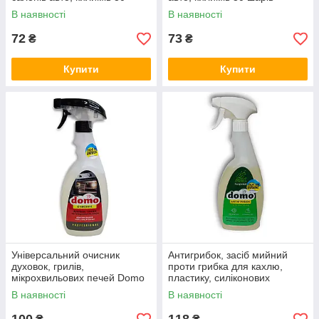
шарів Блискавка
Блискавка
В наявності
В наявності
72
73
₴
₴
Купити
Купити
Універсальний очисник
Антигрибок, засіб мийний
духовок, грилів,
проти грибка для кахлю,
мікрохвильових печей Domo
пластику, силіконових
500мл
цементних швів Domo 500мл
В наявності
В наявності