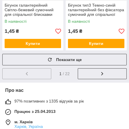
Бігунок галантерейний
Бігунок тип3 Темно-синій
Світло-бежевий сумочний
галантерейний без фіксатора
для спіральної блискавки
сумочний для спіральної
тип3 без фіксатора
блискавки
В наявності
В наявності
1,45
1,45
₴
₴
Купити
Купити
Показати ще
1
/ 22
Про нас
97% позитивних з 1335 відгуків за рік
Працює з 25.04.2013
м. Харків
Харків, Україна