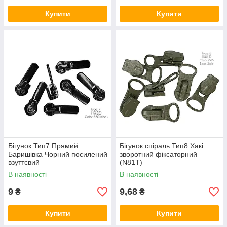
Купити
Купити
Бігунок Тип7 Прямий
Бігунок спіраль Тип8 Хакі
Баришівка Чорний посилений
зворотний фіксаторний
взуттєвий
(N81T)
В наявності
В наявності
9
9,68
₴
₴
Купити
Купити