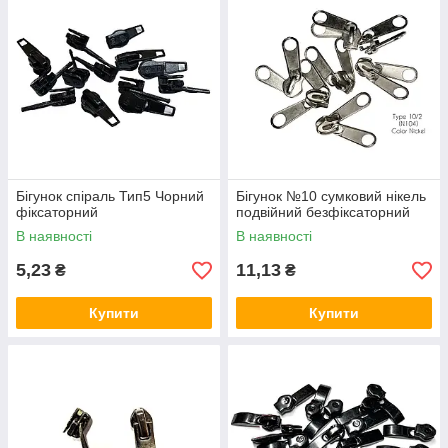
здійснюється залежно від типу використовуваної змійки. Для
тракторної, спіральної блискавки представлені елементи з
зачепами різного дизайну. Галантерейна, брючна фурнітура
володіє високими експлуатаційними і естетичними якостями.
Готова продукція порадує клієнтів відмінним зовнішнім
виглядом і тривалим терміном експлуатації!
Бігунок спіраль Тип5 Чорний
Бігунок №10 сумковий нікель
фіксаторний
подвійний безфіксаторний
В наявності
В наявності
5,23
11,13
₴
₴
Купити
Купити