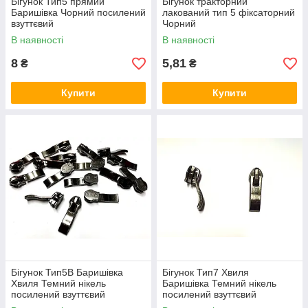
Бігунок Тип5 прямий
Бігунок тракторний
Баришівка Чорний посилений
лакований тип 5 фіксаторний
взуттєвий
Чорний
В наявності
В наявності
8
5,81
₴
₴
Купити
Купити
Бігунок Тип5В Баришівка
Бігунок Тип7 Хвиля
Хвиля Темний нікель
Баришівка Темний нікель
посилений взуттєвий
посилений взуттєвий