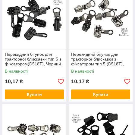
Перекидний бігунок для
Перекидний бігунок для
тракторної блискавки тип 5 з
тракторної блискавки з
фіксатором(D518T), Чорний
фіксатором тип 5 (D518T),
Темний нікель
В наявності
В наявності
10,17
10,17
₴
₴
Купити
Купити