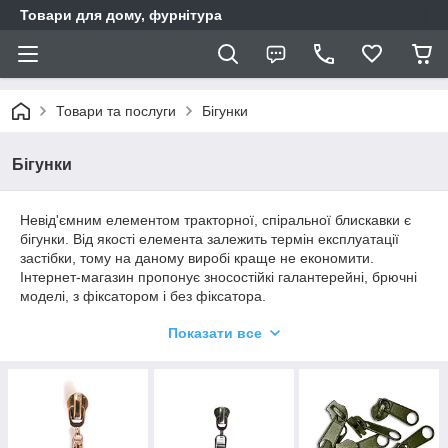
Товари для дому, фурнітура
Товари та послуги
Бігунки
Бігунки
Невід'ємним елементом тракторної, спіральної блискавки є
бігунки. Від якості елемента залежить термін експлуатації
застібки, тому на даному виробі краще не економити.
Інтернет-магазин пропонує зносостійкі галантерейні, брючні
моделі, з фіксатором і без фіксатора.
Всі представлені в каталозі інтернет-магазину вироби
Показати все
володіють значною міцністю. Продукція фабричного
виробництва доступна оптом за найвигіднішими
закупівельними цінами. Це дозволить істотно знизити
собівартість виготовлення однієї одиниці продукції.