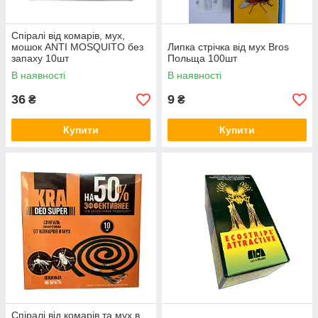
Спіралі від комарів, мух,
мошок ANTI MOSQUITO без
Липка стрічка від мух Bros
запаху 10шт
Польща 100шт
В наявності
В наявності
36
9
₴
₴
Купити
Купити
Спіралі від комарів та мух в