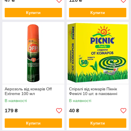
47
120
₴
₴
Купити
Купити
Аерозоль від комарів Off
Спіралі від комарів Пікнік
Extreme 100 мл
Фемілі 10 шт. в пакованні
В наявності
В наявності
179
40
₴
₴
Купити
Купити