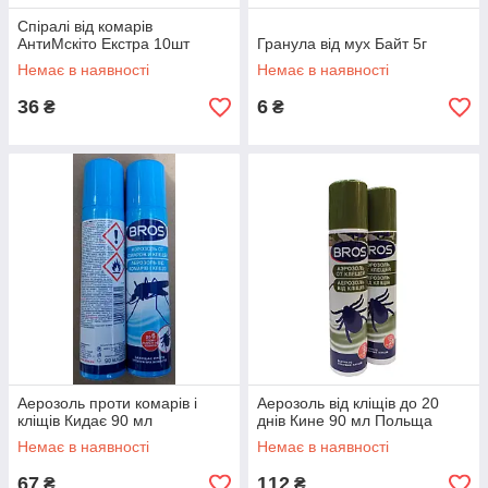
Спіралі від комарів
АнтиМскіто Екстра 10шт
Гранула від мух Байт 5г
Немає в наявності
Немає в наявності
36
6
₴
₴
Аерозоль проти комарів і
Аерозоль від кліщів до 20
кліщів Кидає 90 мл
днів Кине 90 мл Польща
Немає в наявності
Немає в наявності
67
112
₴
₴