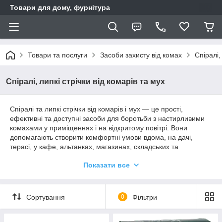
Товари для дому, фурнітура
Товари та послуги
Засоби захисту від комах
Спіралі,
Спіралі, липкі стрічки від комарів та мух
Спіралі та липкі стрічки від комарів і мух — це прості,
ефективні та доступні засоби для боротьби з настирливими
комахами у приміщеннях і на відкритому повітрі. Вони
допомагають створити комфортні умови вдома, на дачі,
терасі, у кафе, альтанках, магазинах, складських та
господарських приміщеннях.
Показати все
У нашому каталозі представлений широкий вибір спіралей
від комарів, а також липких стрічок і пасток для мух від
перевірених виробників. Засоби відзначаються високою
Сортування
0
Фільтри
ефективністю, простотою у використанні та тривалим
терміном дії.
Спіралі від комарів