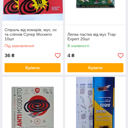
Спіраль від комарів, мух, ос
та сліпнів Супер Москито
Липка пастка від мух Trap
10шт
Expert 20шт
Під замовлення
В наявності
36
4
₴
₴
Купити
Купити