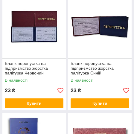
Великий асортимент актуальних бланків.
Відповідність вимогам законодавства.
Доступні ціни, можливість оптових замовлень.
Зручні формати та готові рішення для бізнесу.
Бланк перепустка на
Бланк перепустка на
підприємство жорстка
підприємство жорстка
палітурка Червоний
палітурка Синій
В наявності
В наявності
23
23
₴
₴
Купити
Купити