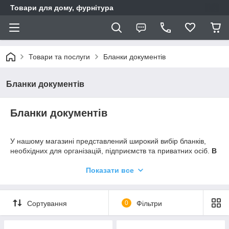
Товари для дому, фурнітура
Товари та послуги
Бланки документів
Бланки документів
Бланки документів
У нашому магазині представлений широкий вибір бланків,
необхідних для організацій, підприємств та приватних осіб.
В
асортименті:
перепустки, медичні книжки, трудові книжки,
бухгалтерські бланки, кадрові документи, довіреності, заяви
Показати все
та інші типові форми.
Бланки виготовлені на якісному папері, мають чіткий друк і
Сортування
0
Фільтри
повністю відповідають встановленим зразкам. Вони підходять
як для ручного заповнення, так і для друку на принтері.
Чому обирають нас: