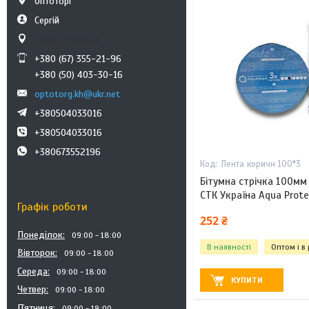
Оптоторг
Сергій
Харків, Україна
+380 (67) 355-21-96
+380 (50) 403-30-16
optotorg.kh@ukr.net
+380504033016
+380504033016
+380673552196
Лента коричн 100*3
Бітумна стрічка 100м
СТК Україна Aqua Prote
Графік роботи
252 ₴
Понеділок
09:00
18:00
В наявності
Оптом і в
Вівторок
09:00
18:00
Середа
09:00
18:00
КУПИТИ
Четвер
09:00
18:00
Пʼятниця
09:00
18:00