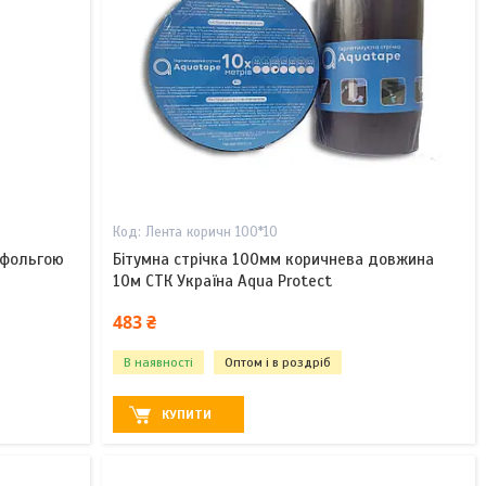
Лента коричн 100*10
 фольгою
Бітумна стрічка 100мм коричнева довжина
10м СТК Україна Aqua Protect
483 ₴
В наявності
Оптом і в роздріб
КУПИТИ