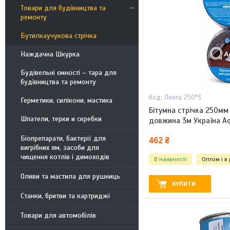
Товари для будівництва та
ремонту
Бутилкаучукова стрічка
Наждачна Шкурка
Будівельні ємності – тара для
будівництва та ремонту
Лента 250*3
Герметики, силікони, мастика
Бітумна стрічка 250мм
Шпатели, терки и скребки
довжина 3м Україна Aq
Біопрепарати, бактерії для
462 ₴
вигрібних ям, засоби для
чищення котлів і димоходів
В наявності
Оптом і в
Оливи та мастила для рушниць
КУПИТИ
Станки, бритви та картриджі
Товари для автомобілів