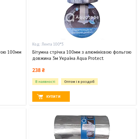
Лента 100*3
ьгою 100мм
Бітумна стрічка 100мм з алюмінієвою фольгою
довжина 3м Україна Aqua Protect
238 ₴
В наявності
Оптом і в роздріб
КУПИТИ