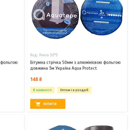
Лента 50*3
ю фольгою
Бітумна стрічка 50мм з алюмінієвою фольгою
довжина 3м Україна Aqua Protect
148 ₴
В наявності
Оптом і в роздріб
КУПИТИ