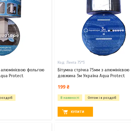
Лента 75*3
з алюмінієвою фольгою
Бітумна стрічка 75мм з алюмінієвою
qua Protect
довжина 3м Україна Aqua Protect
199 ₴
 роздріб
В наявності
Оптом і в роздріб
КУПИТИ