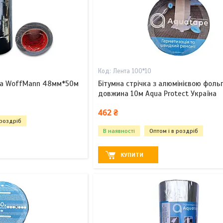
Лента 100*10
рна WoffMann 48мм*50м
Бітумна стрічка з алюмінієвою фол
довжина 10м Aqua Protect Україна
462 ₴
 роздріб
В наявності
Оптом і в роздріб
КУПИТИ