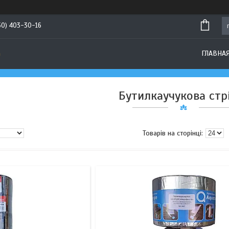
50) 403-30-16
а
ГЛАВНА
Бутилкаучукова стр