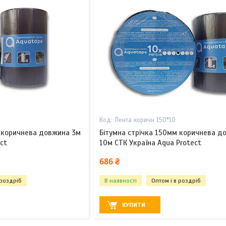
Лента коричн 150*10
м коричнева довжина 3м
Бітумна стрічка 150мм коричнева д
ct
10м СТК Україна Aqua Protect
686 ₴
 роздріб
В наявності
Оптом і в роздріб
КУПИТИ