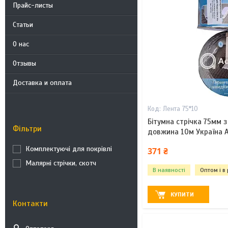
Прайс-листы
Статьи
О нас
Отзывы
Доставка и оплата
Лента 75*10
Бітумна стрічка 75мм 
Фільтри
довжина 10м Україна A
Комплектуючі для покрівлі
371 ₴
Малярні стрічки, скотч
В наявності
Оптом і в
КУПИТИ
Контакти