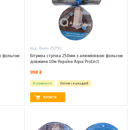
Лента 250*10
ою фольгою
Бітумна стрічка 250мм з алюмінієвою фольгою
довжина 10м Україна Aqua Protect
998 ₴
В наявності
Оптом і в роздріб
КУПИТИ