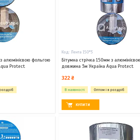
Лента 150*3
 з алюмінієвою фольгою
Бітумна стрічка 150мм з алюмінієв
qua Protect
довжина 3м Україна Aqua Protect
322 ₴
 роздріб
В наявності
Оптом і в роздріб
КУПИТИ