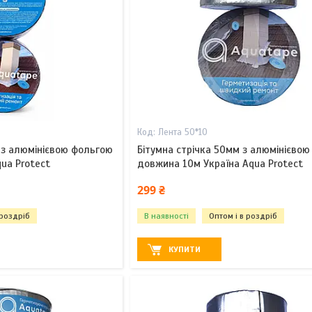
Лента 50*10
 з алюмінієвою фольгою
Бітумна стрічка 50мм з алюмінієво
ua Protect
довжина 10м Україна Aqua Protect
299 ₴
 роздріб
В наявності
Оптом і в роздріб
КУПИТИ