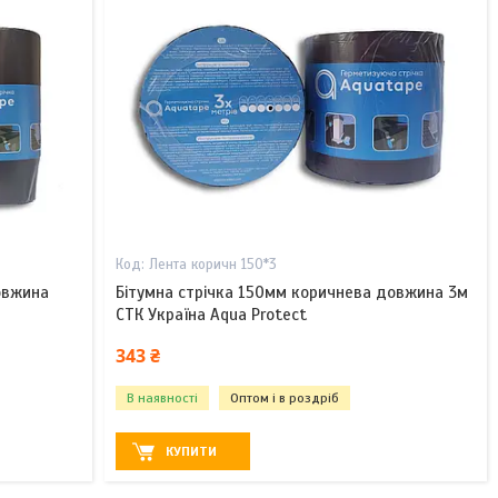
Лента коричн 150*3
овжина
Бітумна стрічка 150мм коричнева довжина 3м
СТК Україна Aqua Protect
343 ₴
В наявності
Оптом і в роздріб
КУПИТИ