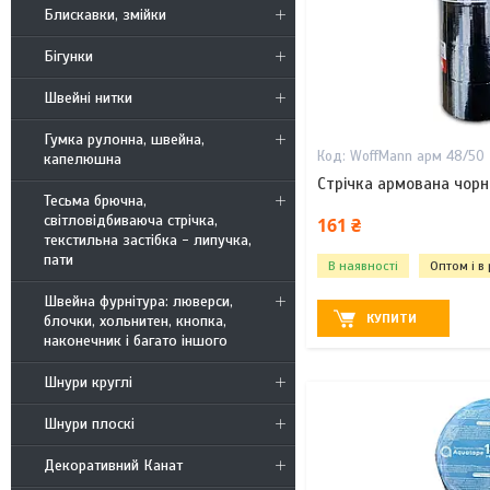
Блискавки, змійки
Бігунки
Швейні нитки
Гумка рулонна, швейна,
WoffMann арм 48/50
капелюшна
Стрічка армована чо
Тесьма брючна,
світловідбиваюча стрічка,
161 ₴
текстильна застібка - липучка,
пати
В наявності
Оптом і в
Швейна фурнітура: люверси,
КУПИТИ
блочки, хольнитен, кнопка,
наконечник і багато іншого
Шнури круглі
Шнури плоскі
Декоративний Канат