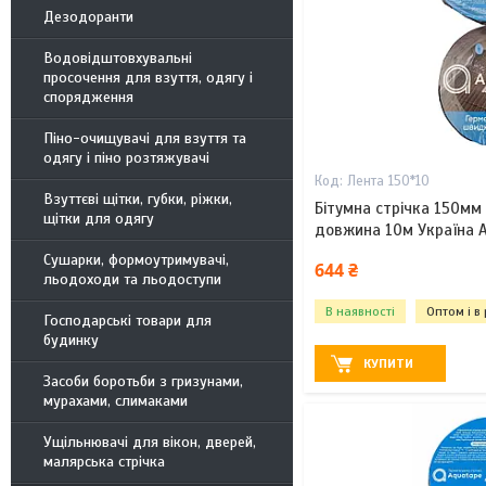
Дезодоранти
Водовідштовхувальні
просочення для взуття, одягу і
спорядження
Піно-очищувачі для взуття та
одягу і піно розтяжувачі
Лента 150*10
Взуттєві щітки, губки, ріжки,
Бітумна стрічка 150мм
щітки для одягу
довжина 10м Україна A
Сушарки, формоутримувачі,
644 ₴
льодоходи та льодоступи
В наявності
Оптом і в
Господарські товари для
будинку
КУПИТИ
Засоби боротьби з гризунами,
мурахами, слимаками
Ущільнювачі для вікон, дверей,
малярська стрічка