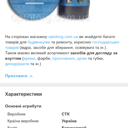
На сторінках магазину
optotorg.com.ua
ви знайдете багато
товарів для
будівництва
та ремонту, корисних
господарських
товарів
(відра, засоби для збирання, освіжувачі та ін.).
Також маємо великий асортимент
засобів для догляду за
взуттям
(
креми
, фарби,
просочення
,
щітки
та губки,
дезодоранти
та ін.)
Приховати
Характеристики
Основні атрибути
Виробник
СТК
Країна виробник
Україна
Колір
Коричневий