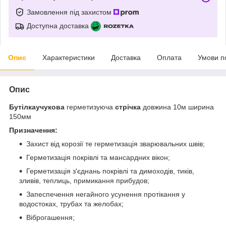
Замовлення під захистом
Доступна доставка
Опис
Характеристики
Доставка
Оплата
Умови п
Опис
Бутілкаучукова
герметизуюча
стрічка
довжина 10м ширина
150мм
Призначення:
Захист від корозії те герметизація зварювальних швів;
Герметизація покрівлі та мансардних вікон;
Герметизація з'єднань покрівлі та димоходів, тиків,
зливів, теплиць, примикання прибудов;
Запеспечення негайного усунення протікання у
водостоках, трубах та желобах;
Віброгашення;