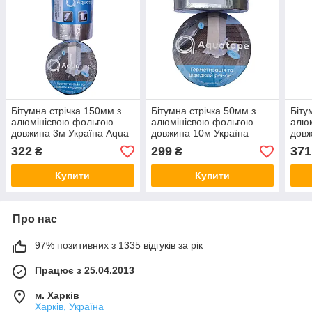
Бітумна стрічка 150мм з
Бітумна стрічка 50мм з
Біту
алюмінієвою фольгою
алюмінієвою фольгою
алю
довжина 3м Україна Aqua
довжина 10м Україна
довж
Protect
Aqua Protect
Aqua
322
299
371
₴
₴
Купити
Купити
Про нас
97% позитивних з 1335 відгуків за рік
Працює з 25.04.2013
м. Харків
Харків, Україна