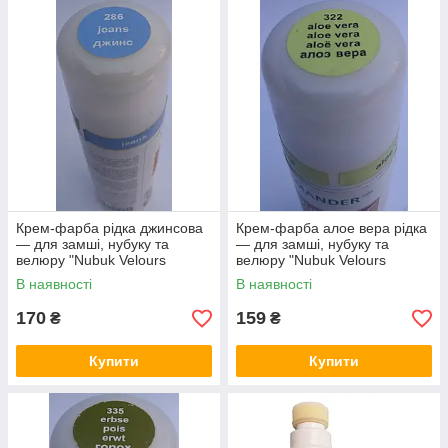
Крем-фарба рідка джинсова
Крем-фарба алое вера рідка
— для замші, нубуку та
— для замші, нубуку та
велюру "Nubuk Velours
велюру "Nubuk Velours
Liquid" SALAMANDER 75 мл
Liquid" SALAMANDER 75 мл
В наявності
В наявності
170
159
₴
₴
Купити
Купити