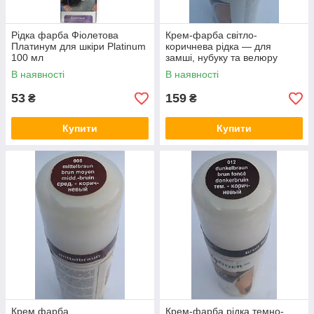
Рідка фарба Фіолетова
Крем-фарба світло-
Платинум для шкіри Platinum
коричнева рідка — для
100 мл
замші, нубуку та велюру
"Nubuk Velours Liquid"
В наявності
В наявності
SALAMANDER 75 мл
53
159
₴
₴
Купити
Купити
Крем фарба
Крем-фарба рідка темно-