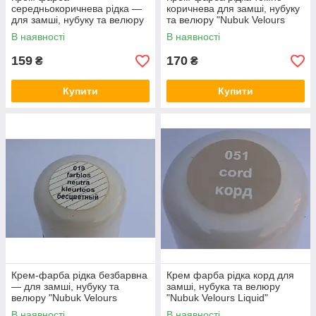
середньокоричнева рідка —
коричнева для замші, нубуку
для замші, нубуку та велюру
та велюру "Nubuk Velours
"Nubuk Velours Liquid"
Liquid" SALAMANDER 75 мл
В наявності
В наявності
SALAMANDER 75 мл
159
170
₴
₴
Купити
Купити
Крем-фарба рідка безбарвна
Крем фарба рідка корд для
— для замші, нубуку та
замші, нубука та велюру
велюру "Nubuk Velours
"Nubuk Velours Liquid"
Liquid" SALAMANDER 75 мл
SALAMANDER 75 мл
В наявності
В наявності