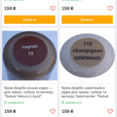
159
159
₴
₴
Купити
Купити
Крем-фарба коньяк рідка —
Крем-фарба шампіньйон
для замші, нубуку та велюру
рідка для замші, нубуку та
"Nubuk Velours Liquid"
велюру Salamander "Nubuk
SALAMANDER 75 мл
Velours Liquid" 75 мл
В наявності
В наявності
159
159
₴
₴