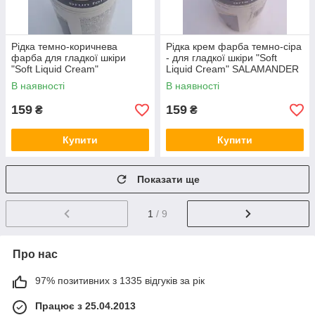
Рідка темно-коричнева
Рідка крем фарба темно-сіра
фарба для гладкої шкіри
- для гладкої шкіри "Soft
"Soft Liquid Cream"
Liquid Cream" SALAMANDER
SALAMANDER 75 мл з
75мл c з воском
В наявності
В наявності
воском
159
159
₴
₴
Купити
Купити
Показати ще
1
/ 9
Про нас
97% позитивних з 1335 відгуків за рік
Працює з 25.04.2013