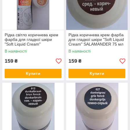
Рідка світло коричнева крем
Рідка коричнева крем фарба
фарба для гладкої шкіри
для гладкої шкіри "Soft Liquid
"Soft Liquid Cream"
Cream" SALAMANDER 75 мл
SALAMANDER 75 мл c з
з воском
В наявності
В наявності
воском
159
159
₴
₴
Купити
Купити