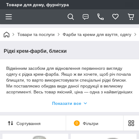
Товари для дому, фурнітура
Товари та послуги
Фарби та креми для взуття, одягу
Рідкі крем-фарби, блиски
Відмінним засобом для відновлення первинного вигляду
одягу є рідка крем-фарба. Якщо ж ви хочете, щоб річ почала
блищати, то варто використовувати спеціальні рідкі блиски.
Ми поставляємо обидва види даної продукції в великому
асортименті. Весь товар якісний, ціна — одна з найвигідніших
на ринку. При замовленні великої партії доставка
Показати все
оплачується нами.
Кольорові та безбарвні крем-фарби
Сортування
0
Фільтри