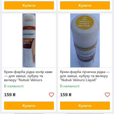
Купити
Купити
Крем-фарба рідка колір кави
Крем-фарба гірчична рідка —
— для замші, нубуку та
для замші, нубуку та велюру
велюру "Nubuk Velours
"Nubuk Velours Liquid"
Liquid" SALAMANDER 75 мл
SALAMANDER 75 мл
В наявності
В наявності
159
159
₴
₴
Купити
Купити