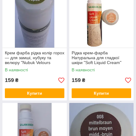
Крем фарба рідка колір горох
Рідка крем-фарба
— для замші, нубуку та
Натуральна для гладкої
велюру "Nubuk Velours
шкіри "Soft Liquid Cream"
Liquid" SALAMANDER 75 мл
SALAMANDER 75 мл з
В наявності
В наявності
воском
159
159
₴
₴
Купити
Купити