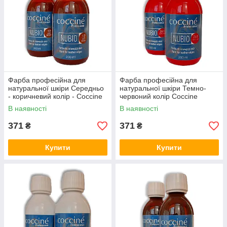
кольорові блиски, їх асортимент постійно збільшується.
Замовляйте! Наша продукція чекає на вас!
Фарба професійна для
Фарба професійна для
натуральної шкіри Середньо
натуральної шкіри Темно-
- коричневий колір - Coccine
червоний колір Coccine
NUBIO Кочине Польща, 200
NUBIO Кочине Польща, 200
В наявності
В наявності
мл
мл
371
371
₴
₴
Купити
Купити