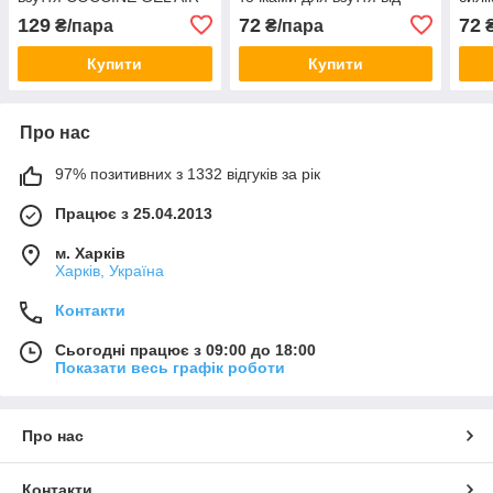
Heel Pad Gel Польща
натирання, Леопардовий
взут
129
72
72
₴/пара
₴/пара
₴
Чор
Купити
Купити
Про нас
97% позитивних з 1332 відгуків за рік
Працює з 25.04.2013
м. Харків
Харків, Україна
Контакти
Сьогодні працює з 09:00 до 18:00
Показати весь графік роботи
Про нас
Контакти