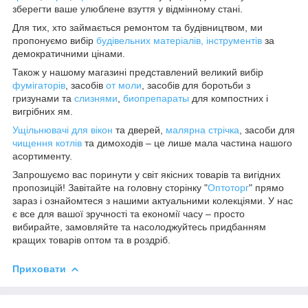
зберегти ваше улюблене взуття у відмінному стані.
Для тих, хто займається ремонтом та будівництвом, ми
пропонуємо вибір
будівельних матеріалів, інструментів
за
демократичними цінами.
Також у нашому магазині представлений великий вибір
фумігаторів
, засобів
от моли
, засобів для боротьби з
гризунами та
слизнями
,
биопрепараты
для компостних і
вигрібних ям.
Ущільнювачі для вікон
та дверей,
малярна стрічка
, засоби для
чищення котлів
та димоходів – це лише мала частина нашого
асортименту.
Запрошуємо вас поринути у світ якісних товарів та вигідних
пропозицій! Завітайте на головну сторінку "
Оптоторг
" прямо
зараз і ознайомтеся з нашими актуальними колекціями. У нас
є все для вашої зручності та економії часу – просто
вибирайте, замовляйте та насолоджуйтесь придбанням
кращих товарів оптом та в роздріб.
Приховати