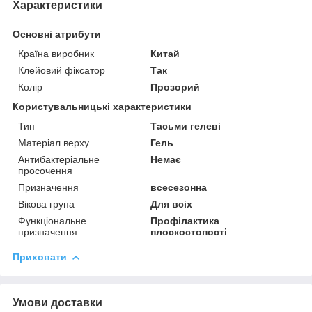
Характеристики
Основні атрибути
Країна виробник
Китай
Клейовий фіксатор
Так
Колір
Прозорий
Користувальницькі характеристики
Тип
Тасьми гелеві
Матеріал верху
Гель
Антибактеріальне
Немає
просочення
Призначення
всесезонна
Вікова група
Для всіх
Функціональне
Профілактика
призначення
плоскостопості
Приховати
Умови доставки