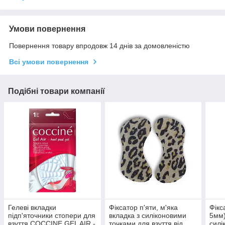
Умови повернення
Повернення товару впродовж 14 днів за домовленістю
Всі умови повернення
Подібні товари компанії
Гелеві вкладки
Фіксатор п'яти, м'яка
Фікс
підп'яточники стопери для
вкладка з силіконовими
5мм)
взуття COCCINE GEL AIR -
точками для взуття від
силі