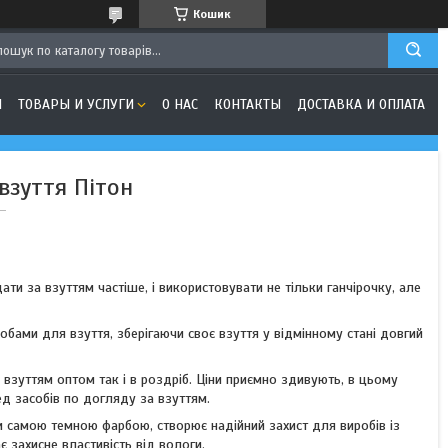
Кошик
Я
ТОВАРЫ И УСЛУГИ
О НАС
КОНТАКТЫ
ДОСТАВКА И ОПЛАТА
взуття Пітон
ти за взуттям частіше, і використовувати не тільки ганчірочку, але
обами для взуття, зберігаючи своє взуття у відмінному стані довгий
зуттям оптом так і в роздріб. Ціни приємно здивують, в цьому
д засобів по догляду за взуттям.
 самою темною фарбою, створює надійний захист для виробів із
є захисне властивість від вологи.