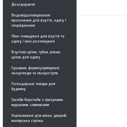
Дезодоранти
Водовідштовхувальні
просочення для взуття, одягу і
спорядження
Піно-очищувачі для взуття та
одягу і піно розтяжувачі
Взуттєві щітки, губки, ріжки,
щітки для одягу
Сушарки, формоутримувачі,
льодоходи та льодоступи
Господарські товари для
будинку
Засоби боротьби з гризунами,
мурахами, слимаками
Ущільнювачі для вікон, дверей,
малярська стрічка