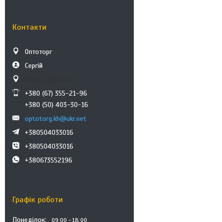
Контакти
Оптоторг
Сергій
Харків, Україна
+380 (67) 355-21-96
+380 (50) 403-30-16
optotorg.kh@ukr.net
+380504033016
+380504033016
+380673552196
Графік роботи
Понеділок
09:00
18:00