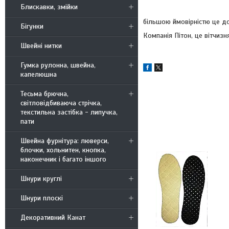
Блискавки, змійки
більшою ймовірністю це дом
Бігунки
Компанія Пітон, це вітчизн
Швейні нитки
Гумка рулонна, швейна,
капелюшна
Тесьма брючна,
світловідбиваюча стрічка,
текстильна застібка - липучка,
пати
Швейна фурнітура: люверси,
блочки, хольнитен, кнопка,
наконечник і багато іншого
Шнури круглі
Шнури плоскі
Декоративний Канат