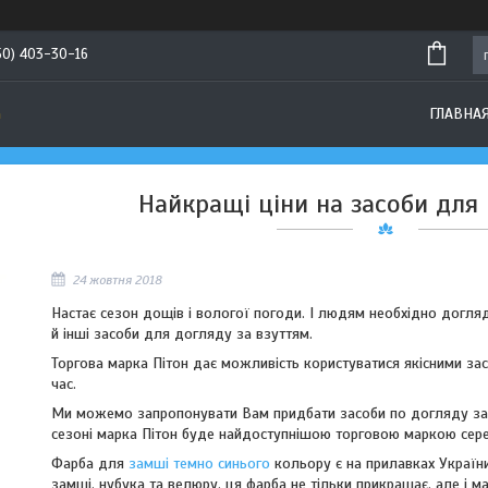
50) 403-30-16
а
ГЛАВНА
Найкращі ціни на засоби для 
24 жовтня 2018
Настає сезон дощів і вологої погоди. І людям необхідно догляда
й інші засоби для догляду за взуттям.
Торгова марка Пітон дає можливість користуватися якісними зас
час.
Ми можемо запропонувати Вам придбати засоби по догляду за в
сезоні марка Пітон буде найдоступнішою торговою маркою сере
Фарба для
замші темно синього
кольору є на прилавках України
замші, нубука та велюру, ця фарба не тільки прикрашає, але і ма