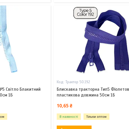
Трактор 50.192
№5 Світло Блакитний
Блискавка тракторна Тип5 Фіолето
0см 1Б
пластикова довжина 50см 1Б
10,65 ₴
том
В наявності
Тільки оптом