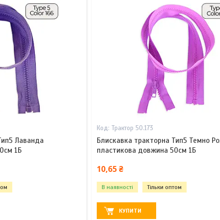
Трактор 50.173
Тип5 Лаванда
Блискавка тракторна Тип5 Темно Р
0см 1Б
пластикова довжина 50см 1Б
10,65 ₴
том
В наявності
Тільки оптом
КУПИТИ