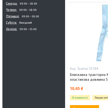
Середа
09:00
18:00
Четвер
09:00
18:00
Пʼятниця
09:00
18:00
Субота
Вихідний
Неділя
09:00
15:00
Трактор 50.184
Блискавка тракторна 
пластикова довжина 5
10,65 ₴
В наявності
Тільки оп