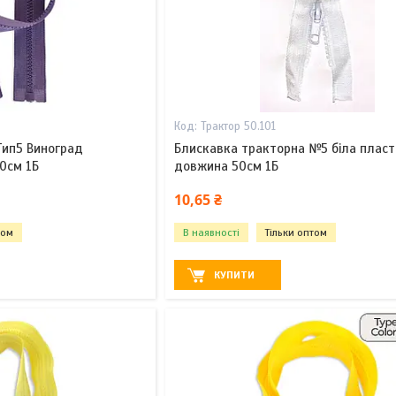
Трактор 50.101
Тип5 Виноград
Блискавка тракторна №5 біла плас
0см 1Б
довжина 50см 1Б
10,65 ₴
том
В наявності
Тільки оптом
КУПИТИ