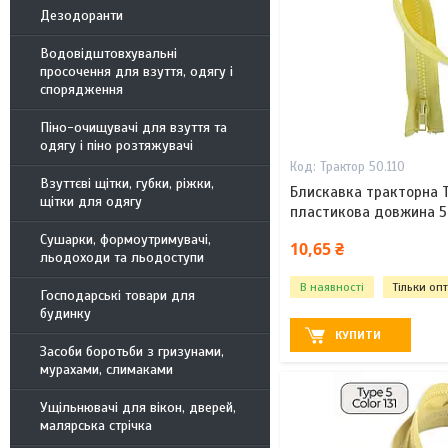
Дезодоранти
Водовідштовхувальні
просочення для взуття, одягу і
спорядження
Піно-очищувачі для взуття та
одягу і піно розтяжувачі
Трактор 50.110
Взуттєві щітки, губки, ріжки,
Блискавка тракторна 
щітки для одягу
пластикова довжина 5
Сушарки, формоутримувачі,
10,65 ₴
льодоходи та льодоступи
В наявності
Тільки оп
Господарські товари для
будинку
КУПИТИ
Засоби боротьби з гризунами,
мурахами, слимаками
Ущільнювачі для вікон, дверей,
малярська стрічка