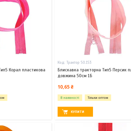
Трактор 50.153
Тип5 Корал пластикова
Блискавка тракторна Тип5 Персик 
довжина 50см 1Б
10,65 ₴
том
В наявності
Тільки оптом
КУПИТИ