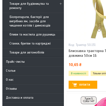
Товари для будівництва та
ремонту
Біопрепарати, бактерії для
вигрібних ям, засоби для
чищення котлів і димоходів
Оливи та мастила для рушниць
Станки, бритви та картриджі
Трактор 50.131
Блискавка тракторна Т
Товари для автомобілів
довжина 50см 1Б
Прайс-листы
10,65 ₴
Статьи
В наявності
Тільки оп
О нас
КУПИТИ
Отзывы
Доставка и оплата