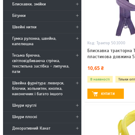
Блискавки, змійки
Бігунки
Швейні нитки
Гумка рулонна, швейна,
Трактор 50.1000
капелюшна
Блискавка тракторна 
Тесьма брючна,
пластикова довжина 5
світловідбиваюча стрічка,
текстильна застібка - липучка,
10,65 ₴
пати
В наявності
Тільки оп
Швейна фурнітура: люверси,
блочки, хольнитен, кнопка,
наконечник і багато іншого
КУПИТИ
Шнури круглі
Шнури плоскі
Декоративний Канат