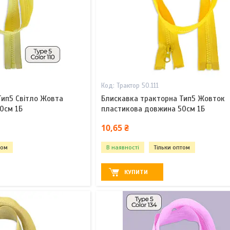
Трактор 50.111
Тип5 Світло Жовта
Блискавка тракторна Тип5 Жовток
0см 1Б
пластикова довжина 50см 1Б
10,65 ₴
том
В наявності
Тільки оптом
КУПИТИ