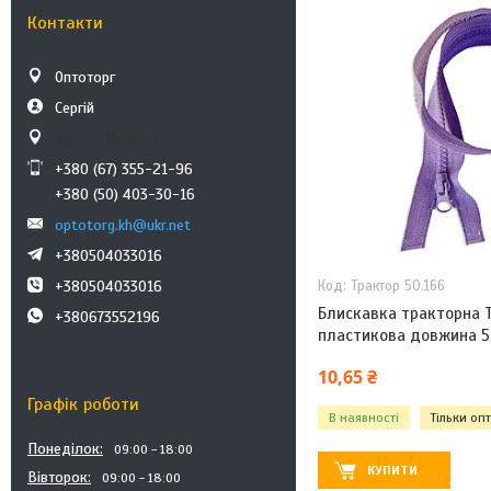
Контакти
Оптоторг
Сергій
Харків, Україна
+380 (67) 355-21-96
+380 (50) 403-30-16
optotorg.kh@ukr.net
+380504033016
+380504033016
Трактор 50.166
Блискавка тракторна 
+380673552196
пластикова довжина 5
10,65 ₴
Графік роботи
В наявності
Тільки оп
Понеділок
09:00
18:00
КУПИТИ
Вівторок
09:00
18:00