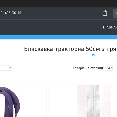
50) 403-30-16
а
ГЛАВНА
Блискавка тракторна 50см з пря