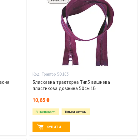
Трактор 50.163
вона
Блискавка тракторна Тип5 вишнева
пластикова довжина 50см 1Б
10,65 ₴
В наявності
Тільки оптом
КУПИТИ