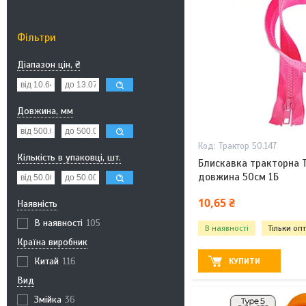
Фільтри
Діапазон цін, ₴
Довжина, мм
Трактор 50.147
Кількість в упаковці, шт.
Блискавка тракторна 
довжина 50см 1Б
10,65 ₴
Наявність
В наявності
105
В наявності
Тільки оп
Країна виробник
Китай
116
КУПИТИ
Вид
Змійка
36