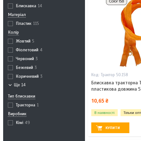
Блискавка
14
Матеріал
Пластик
115
Колір
Жовтий
5
Фіолетовий
4
Червоний
3
Бежевий
3
Трактор 50.158
Коричневий
3
Блискавка тракторна 
Ще 14
пластикова довжина 5
Тип блискавки
10,65 ₴
Тракторна
1
В наявності
Тільки оп
Виробник
Kiwi
49
КУПИТИ