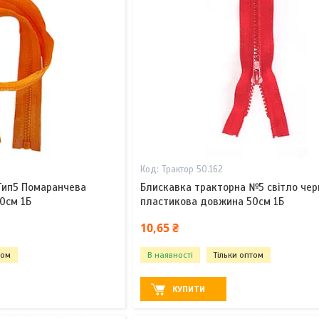
Трактор 50.162
Тип5 Помаранчева
Блискавка тракторна №5 світло чер
0см 1Б
пластикова довжина 50см 1Б
10,65 ₴
том
В наявності
Тільки оптом
КУПИТИ