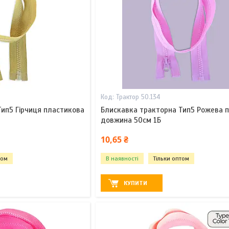
Трактор 50.134
ип5 Гірчиця пластикова
Блискавка тракторна Тип5 Рожева 
довжина 50см 1Б
10,65 ₴
том
В наявності
Тільки оптом
КУПИТИ