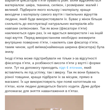
Варіанти фіксаторів п'яти бувають різні. Вони відрізняються
матеріалом: шкіра, тканина, силікон, і розмірами: малий і
великий. Підбирати якого кольору і матеріалу, краще
виходячи з матеріалу самого взуття і тактильних відчуттів
людини, який буде використовувати їх. Буває у жінок більше
схильність до експлуатації натуральних матеріалів або
навпаки силіконових. Так як вони (фіксатори п'яти)
наклеюються один раз, їх не вдасться використати і на іншій
парі взуття. Перед використанням необхідно знежирити
внутрішню поверхню п'яти, і наклеять сам фіксатор п'яти,
таким чином, щоб виїмка(найменша ширина фіксатора) була
знизу.
Іноді п'ятка може підстрибувати не тільки з-за відсутності
фіксатора п'яти, а розбіжності висоти п'яти у взутті і форми
ноги. Тут на допомогу приходить
підп ¢ яточник
, який
вставляють як під устілку, так і зверху. Так як вони бувають
різної товщини, краще підібрати їх за місцем, прямо в
магазині. Їх ще використовують при появі натоптишів на
п'ятах, коли людині доводиться багато ходити. Дуже добре
допомагає для зняття навантаження в п'ятах.