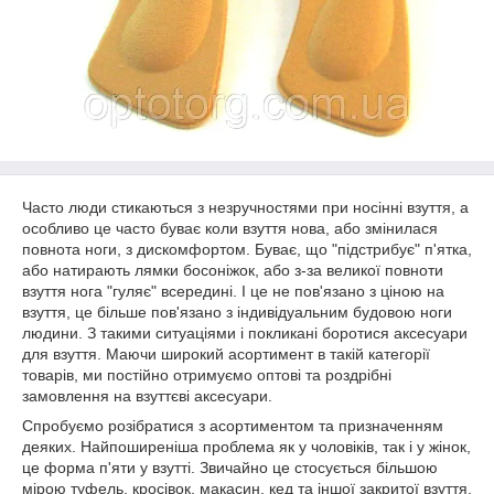
Часто люди стикаються з незручностями при носінні взуття, а
особливо це часто буває коли взуття нова, або змінилася
повнота ноги, з дискомфортом. Буває, що "підстрибує" п'ятка,
або натирають лямки босоніжок, або з-за великої повноти
взуття нога "гуляє" всередині. І це не пов'язано з ціною на
взуття, це більше пов'язано з індивідуальним будовою ноги
людини. З такими ситуаціями і покликані боротися аксесуари
для взуття. Маючи широкий асортимент в такій категорії
товарів, ми постійно отримуємо оптові та роздрібні
замовлення на взуттєві аксесуари.
Спробуємо розібратися з асортиментом та призначенням
деяких. Найпоширеніша проблема як у чоловіків, так і у жінок,
це форма п'яти у взутті. Звичайно це стосується більшою
мірою туфель, кросівок, макасин, кед та іншої закритої взуття.