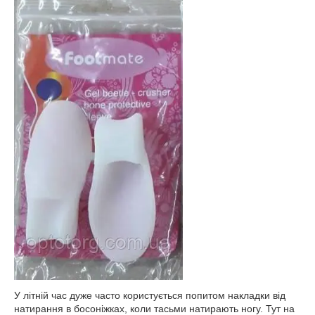
У літній час дуже часто користується попитом накладки від
натирання в босоніжках, коли тасьми натирають ногу. Тут на