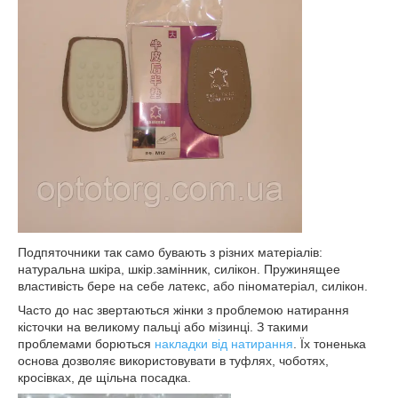
Подпяточники так само бувають з різних матеріалів:
натуральна шкіра, шкір.замінник, силікон. Пружинящее
властивість бере на себе латекс, або піноматеріал, силікон.
Часто до нас звертаються жінки з проблемою натирання
кісточки на великому пальці або мізинці. З такими
проблемами борються
накладки від натирання
. Їх тоненька
основа дозволяє використовувати в туфлях, чоботях,
кросівках, де щільна посадка.