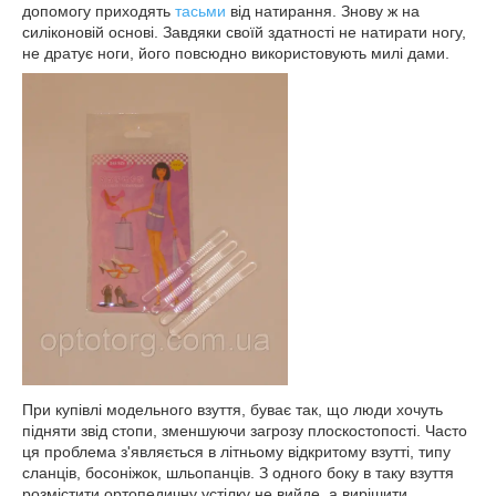
допомогу приходять
тасьми
від натирання. Знову ж на
силіконовій основі. Завдяки своїй здатності не натирати ногу,
не дратує ноги, його повсюдно використовують милі дами.
При купівлі модельного взуття, буває так, що люди хочуть
підняти звід стопи, зменшуючи загрозу плоскостопості. Часто
ця проблема з'являється в літньому відкритому взутті, типу
сланців, босоніжок, шльопанців. З одного боку в таку взуття
розмістити ортопедичну устілку не вийде, а вирішити