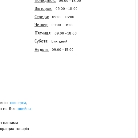
Понеділок
09:00
18:00
Вівторок
09:00
18:00
Середа
09:00
18:00
Четвер
09:00
18:00
Пʼятниця
09:00
18:00
Субота
Вихідний
Неділя
09:00
15:00
Шнурки Чорні просочені
круглі 90см 2мм Kiwi
ипів,
люверси
,
ття. Вся
швейна
В наявності
 з нашими
4,89 ₴/пара
 кращих товарів