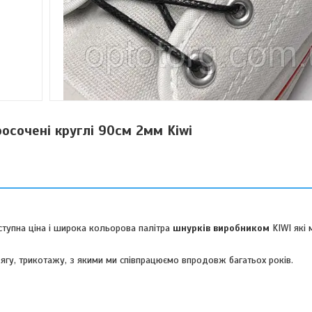
осочені круглі 90см 2мм Kiwi
оступна ціна і широка кольорова палітра
шнурків
виробником
KIWI які
дягу, трикотажу, з якими ми співпрацюємо впродовж багатьох років.