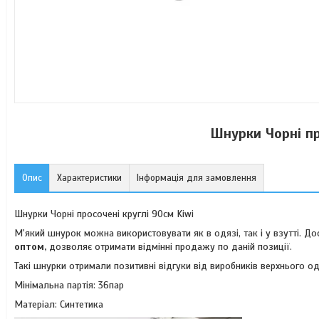
Шнурки Чорні пр
Опис
Характеристики
Інформація для замовлення
Шнурки Чорні просочені круглі 90см Kiwi
М'який шнурок можна використовувати як в одязі, так і у взутті. Д
оптом,
дозволяє отримати відмінні продажу по даній позиції.
Такі шнурки отримали позитивні відгуки від виробників верхнього о
Мінімальна партія: 36пар
Матеріал: Синтетика