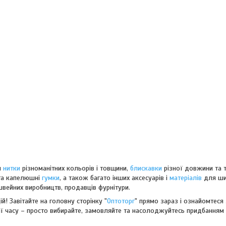
и
нитки
різноманітних кольорів і товщини,
блискавки
різної довжини та т
 та капелюшні
гумки
, а також багато інших аксесуарів і
матеріалів
для ши
швейних виробництв, продавців фурнітури.
й! Завітайте на головну сторінку "
Оптоторг
" прямо зараз і ознайомтеся
мії часу – просто вибирайте, замовляйте та насолоджуйтесь придбанням