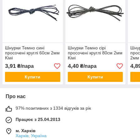
Шнурки Темно сині
Шнурки Темно сірі
Шнур
просочені круглі 60см 2мм
просочені круглі 80см 2мм
прос
Kiwi
Kiwi
2мм 
3,91
4,40
4,8
₴/пара
₴/пара
Купити
Купити
Про нас
97% позитивних з 1334 відгуків за рік
Працює з 25.04.2013
м. Харків
Харків, Україна