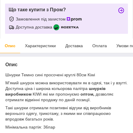
Що таке купити з Пром?
Замовлення під захистом
Доступна доставка
Опис
Характеристики
Доставка
Оплата
Умови п
Опис
Шнурки Темно сині просочені круглі 80см Kiwi
М'який шнурок можна використовувати як в одязі, так і у взутті.
Доступна ціна і широка кольорова палітра
шнурків
виробником
KIWI які ми пропонуємо
оптом,
дозволяє
отримати відмінні продажу по даній позиції.
Такі шнурки отримали позитивні відгуки від виробників
верхнього одягу, трикотажу, з якими ми співпрацюємо
впродовж багатьох років.
Мінімальна партія: 36пар