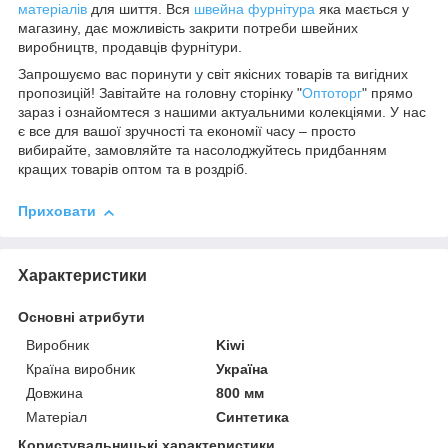
матеріалів
для шиття. Вся
швейна фурнітура
яка мається у
магазину, дає можливість закрити потреби швейних
виробництв, продавців фурнітури.
Запрошуємо вас поринути у світ якісних товарів та вигідних
пропозицій! Завітайте на головну сторінку "
Оптоторг
" прямо
зараз і ознайомтеся з нашими актуальними колекціями. У нас
є все для вашої зручності та економії часу – просто
вибирайте, замовляйте та насолоджуйтесь придбанням
кращих товарів оптом та в роздріб.
Приховати
Характеристики
Основні атрибути
Виробник
Kiwi
Країна виробник
Україна
Довжина
800 мм
Матеріал
Синтетика
Користувальницькі характеристики