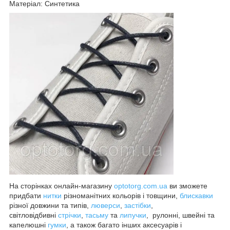
Матеріал: Синтетика
На сторінках онлайн-магазину
optotorg.com.ua
ви зможете
придбати
нитки
різноманітних кольорів і товщини,
блискавки
різної довжини та типів,
люверси
,
застібки
,
світловідбивні
стрічки
,
тасьму
та
липучки
, рулонні, швейні та
капелюшні
гумки
, а також багато інших аксесуарів і