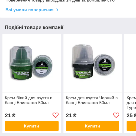
Повернення товару впродовж 14 днів за домовленістю
Всі умови повернення
Подібні товари компанії
Крем білий для взуття в
Крем для взуття Чорний в
Крем
банці Блискавка 50мл
банці Блискавка 50мл
для 
Туре
21
21
25
₴
₴
Купити
Купити