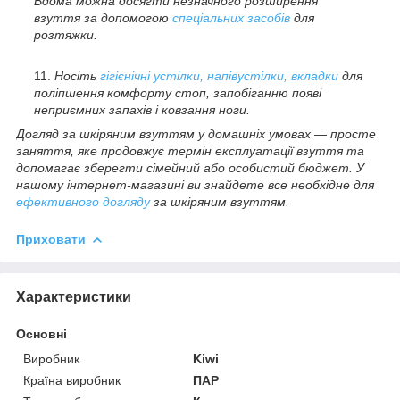
Вдома можна досягти незначного розширення
взуття за допомогою
спеціальних засобів
для
розтяжки.
Носіть
гігієнічні устілки, напівустілки, вкладки
для
поліпшення комфорту стоп, запобіганню появі
неприємних запахів і ковзання ноги.
Догляд за шкіряним взуттям у домашніх умовах — просте
заняття, яке продовжує термін експлуатації взуття та
допомагає зберегти сімейний або особистий бюджет. У
нашому інтернет-магазині ви знайдете все необхідне для
ефективного догляду
за шкіряним взуттям.
Приховати
Характеристики
Основні
Виробник
Kiwi
Країна виробник
ПАР