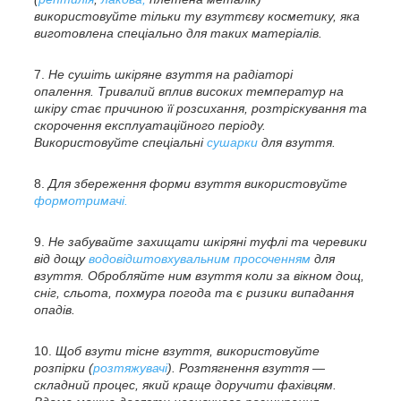
використовуйте тільки ту взуттєву косметику, яка
виготовлена спеціально для таких матеріалів.
Не сушіть шкіряне взуття на радіаторі
опалення. Тривалий вплив високих температур на
шкіру стає причиною її розсихання, розтріскування та
скорочення експлуатаційного періоду.
Використовуйте спеціальні
сушарки
для взуття.
Для збереження форми взуття використовуйте
формотримачі.
Не забувайте захищати шкіряні туфлі та черевики
від дощу
водовідштовхувальним просоченням
для
взуття. Обробляйте ним взуття коли за вікном дощ,
сніг, сльота, похмура погода та є ризики випадання
опадів.
Щоб взути тісне взуття, використовуйте
розпірки (
розтяжувачі
). Розтягнення взуття —
складний процес, який краще доручити фахівцям.