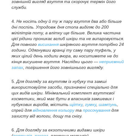
зовнішній вигляд взуття та скорочує термін його
служби.
Не носіть одну й ту ж пару взуття два або більше
дні поспіль. Упродовж дня стопа виділяє до 200
мілілітрів поту, а влітку ще більше. Велика частина
цієї рідини проникає вглиб шкіри та не випаровується.
Для повного
висихання
шкіряного взуття потрібно 24
години. Одягнувши вранці ту саму пару туфель, у
яких цілий день ходили вчора, ви носитимете не до
кінця висушене взуття. Наслідки цього —
неприємний
запах
, погіршення його зовнішнього вигляду.
Для догляду за взуттям із нубуку та замші
використовуйте засоби, призначені спеціально для
цих видів шкіри. Мінімальний комплект взуттєвої
косметики, який має бути в власників замшевих і
нубукових виробів, містить
щіітку
,
гумку
,
шампунь
,
спрей для
відновлення кольору
та
просочування
для
захисту від вологи, дощу та снігу.
Для догляду за екзотичними видами шкіри
(
рептилія
,
лакова,
плетена металік)