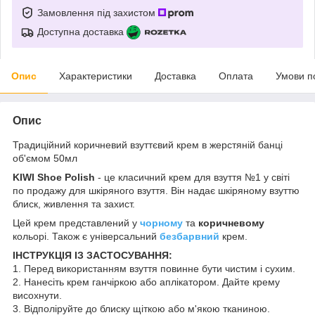
Замовлення під захистом
Доступна доставка
Опис
Характеристики
Доставка
Оплата
Умови п
Опис
Традиційний коричневий взуттєвий крем в жерстяній банці
об'ємом 50мл
KIWI Shoe Polish
- це класичний крем для взуття №1 у світі
по продажу для шкіряного взуття. Він надає шкіряному взуттю
блиск, живлення та захист.
Цей крем представлений у
чорному
та
коричневому
кольорі. Також є універсальний
безбарвний
крем.
ІНСТРУКЦІЯ ІЗ ЗАСТОСУВАННЯ:
1. Перед використанням взуття повинне бути чистим і сухим.
2. Нанесіть крем ганчіркою або аплікатором. Дайте крему
висохнути.
3. Відполіруйте до блиску щіткою або м'якою тканиною.