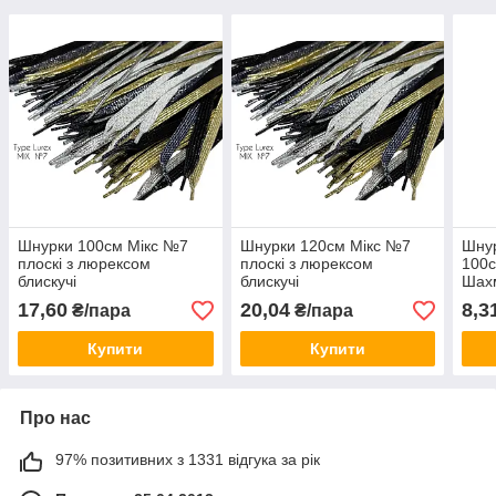
Шнурки 100см Мікс №7
Шнурки 120см Мікс №7
Шнур
плоскі з люрексом
плоскі з люрексом
100с
блискучі
блискучі
Шах
полі
17,60
20,04
8,3
₴/пара
₴/пара
Купити
Купити
Про нас
97% позитивних з 1331 відгука за рік