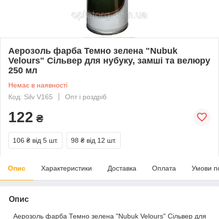
Аерозоль фарба Темно зелена "Nubuk
Velours" Сільвер для нубуку, замші та велюру
250 мл
Немає в наявності
Код: Silv V165
Опт і роздріб
122
₴
106 ₴
від 5 шт.
98 ₴
від 12 шт.
Опис
Характеристики
Доставка
Оплата
Умови п
Опис
Аерозоль фарба Темно зелена "Nubuk Velours" Сільвер для