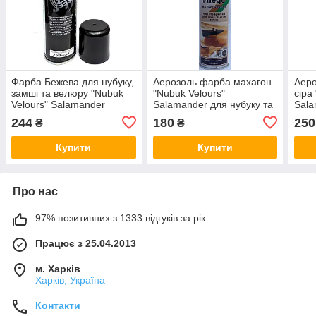
Фарба Бежева для нубуку,
Аерозоль фарба махагон
Аер
замші та велюру "Nubuk
"Nubuk Velours"
сіра
Velours" Salamander
Salamander для нубуку та
Sala
Professional 250 мл
замші 250 мл
замш
244
180
250
₴
₴
Купити
Купити
Про нас
97% позитивних з 1333 відгуків за рік
Працює з 25.04.2013
м. Харків
Харків, Україна
Контакти