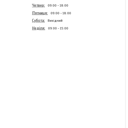
Четвер
09:00
18:00
Пʼятниця
09:00
18:00
Субота
Вихідний
Неділя
09:00
15:00
Фарба Рожева спрей
Кочині Coccine для нубуку
та замші 75мл
В наявності
180 ₴
КУПИТИ
КУПИТИ З