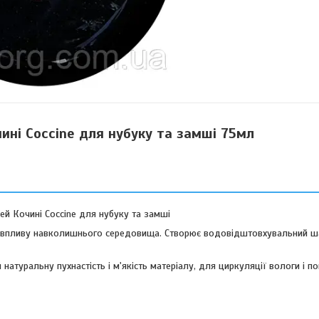
ні Coccine для нубуку та замші 75мл
й Кочині Coccine для нубуку та замші
д впливу навколишнього середовища. Створює водовідштовхувальний шар
туральну пухнастість і м'якість матеріалу, для циркуляції вологи і по