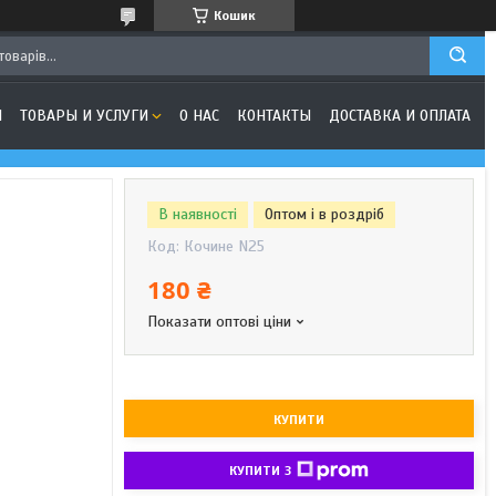
Кошик
Я
ТОВАРЫ И УСЛУГИ
О НАС
КОНТАКТЫ
ДОСТАВКА И ОПЛАТА
В наявності
Оптом і в роздріб
Код:
Кочине N25
180 ₴
Показати оптові ціни
КУПИТИ
КУПИТИ З