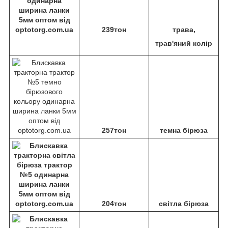
239тон
трава,
трав'яний колір
257тон
темна бірюза
204тон
світла бірюза