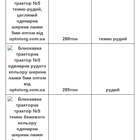
288тон
темно рудий
285тон
рудий