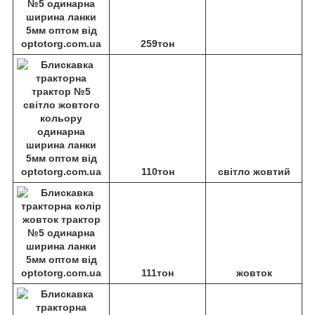
259тон
110тон
світло жовтий
111тон
жовток