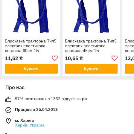
Блискавка тракторна Тип5
Блискавка тракторна Тип5
Блис
електрик пластикова
електрик пластикова
елек
довжина 60см 1Б
довжина 45см 1Б
довж
11,62
10,65
13,
₴
₴
Купити
Купити
Про нас
97% позитивних з 1332 відгуків за рік
Працює з 25.04.2013
м. Харків
Харків, Україна