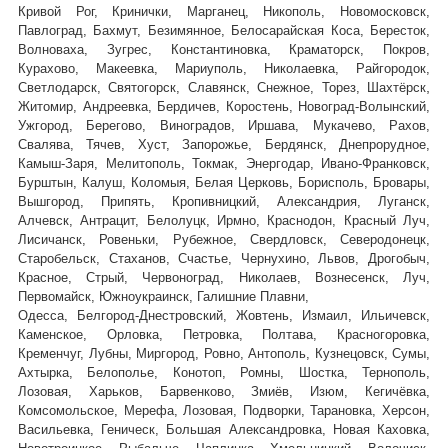
Кривой Рог, Кринички, Марганец, Никополь, Новомосковск,
Павлоград, Бахмут, Безимянное, Белосарайская Коса, Бересток,
Волноваха, Зугрес, Константиновка, Краматорск, Покров,
Курахово, Макеевка, Мариуполь, Николаевка, Райгородок,
,
Светлодарск, Святогорск, Славянск, Снежное, Торез, Шахтёрск
Житомир, Андреевка, Бердичев, Коростень, Новоград-Волынский,
Ужгород, Берегово,
Виноградов, Иршава, Мукачево, Рахов,
Свалява, Тячев, Хуст, Запорожье, Бердянск, Днепрорудное,
Камыш-Заря, Мелитополь, Токмак, Энергодар, Ивано-Франковск,
Бурштын, Калуш, Коломыя, Белая Церковь, Борисполь, Бровары,
Вышгород, Припять, Кропивницкий, Александрия, Луганск,
Алчевск, Антрацит, Белолуцк, Ирмно, Краснодон, Красный Луч,
Лисичанск, Ровеньки, Рубежное, Свердловск, Северодонецк,
Старобельск, Стаханов, Счастье, Чернухино, Львов, Дрогобыч,
Красное, Стрый, Червоноград,
Николаев, Вознесенск, Луч,
Первомайск, Южноукраинск, Галишние Плавни,
Одесса, Белгород-Днестровский, Жовтень, Измаил, Ильичевск,
Каменское, Орловка, Петровка, Полтава, Красногоровка,
Кременчуг, Лубны, Миргород, Ровно, Антополь, Кузнецовск, Сумы,
Ахтырка, Белополье, Конотоп, Ромны, Шостка, Тернополь,
Лозовая, Харьков, Барвенково, Змиёв, Изюм, Кегичёвка,
Комсомольское, Мерефа, Лозовая, Подворки, Тарановка, Херсон,
Васильевка, Геническ, Большая Александровка, Новая Каховка,