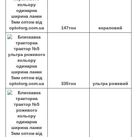
147тон
кораловий
335тон
ультра рожевий