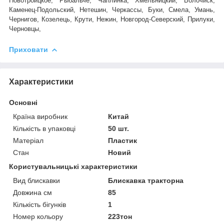
Новотроицкое, Рыбальче, Чаплинка, Хмельницкий, Волочиск,
Каменец-Подольский, Нетешин, Черкассы, Буки, Смела, Умань,
Чернигов, Козелець, Крути, Нежин, Новгород-Северский, Прилуки,
Черновцы,
Приховати
Характеристики
Основні
Країна виробник
Китай
Кількість в упаковці
50 шт.
Матеріал
Пластик
Стан
Новий
Користувальницькі характеристики
Вид блискавки
Блискавка тракторна
Довжина см
85
Кількість бігунків
1
Номер кольору
223тон