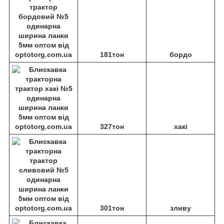
181тон
бордо
327тон
хакі
301тон
зливу