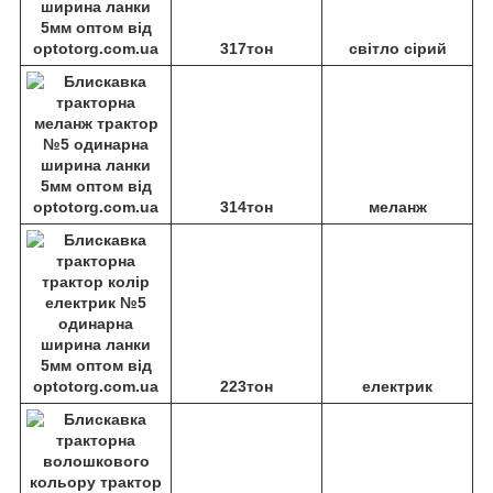
317тон
світло сірий
314тон
меланж
223тон
електрик