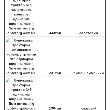
333тон
салатовий
231тон
лимон, лимонний
196тон
сливовий