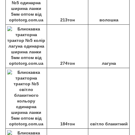
213тон
волошка
274тон
лагуна
184тон
світло блакитний