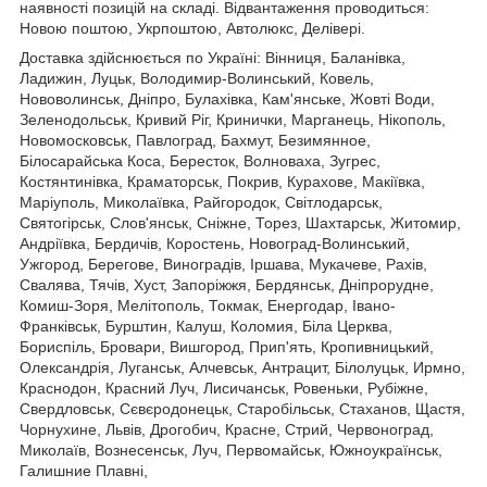
наявності позицій на складі. Відвантаження проводиться:
Новою поштою, Укрпоштою, Автолюкс, Делівері.
Доставка здійснюється по Україні: Вінниця, Баланівка,
Ладижин, Луцьк, Володимир-Волинський, Ковель,
Нововолинськ, Дніпро, Булахівка, Кам'янське, Жовті Води,
Зеленодольськ, Кривий Ріг, Кринички, Марганець, Нікополь,
Новомосковськ, Павлоград, Бахмут, Безимянное,
Білосарайська Коса, Бересток, Волноваха, Зугрес,
Костянтинівка, Краматорськ, Покрив, Курахове, Макіївка,
Маріуполь, Миколаївка, Райгородок, Світлодарськ,
Святогірськ, Слов'янськ, Сніжне, Торез, Шахтарськ, Житомир,
Андріївка, Бердичів, Коростень, Новоград-Волинський,
Ужгород, Берегове, Виноградів, Іршава, Мукачеве, Рахів,
Свалява, Тячів, Хуст, Запоріжжя, Бердянськ, Дніпрорудне,
Комиш-Зоря, Мелітополь, Токмак, Енергодар, Івано-
Франківськ, Бурштин, Калуш, Коломия, Біла Церква,
Бориспіль, Бровари, Вишгород, Прип'ять, Кропивницький,
Олександрія, Луганськ, Алчевськ, Антрацит, Білолуцьк, Ирмно,
Краснодон, Красний Луч, Лисичанськ, Ровеньки, Рубіжне,
Свердловськ, Сєвєродонецьк, Старобільськ, Стаханов, Щастя,
Чорнухине, Львів, Дрогобич, Красне, Стрий, Червоноград,
Миколаїв, Вознесенськ, Луч, Первомайськ, Южноукраїнськ,
Галишние Плавні,