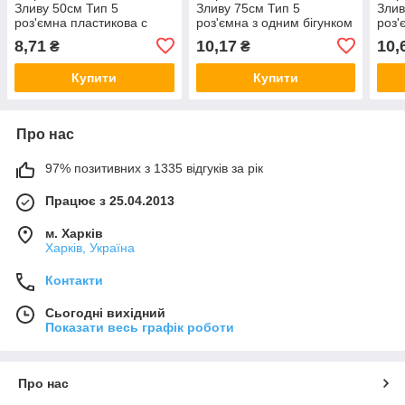
Зливу 50см Тип 5
Зливу 75см Тип 5
Злив
роз'ємна пластикова с
роз'ємна з одним бігунком
роз'
одним бігунком
Kiwi 
8,71
10,17
10,
₴
₴
Купити
Купити
Про нас
97% позитивних з 1335 відгуків за рік
Працює з 25.04.2013
м. Харків
Харків, Україна
Контакти
Сьогодні вихідний
Показати весь графік роботи
Про нас