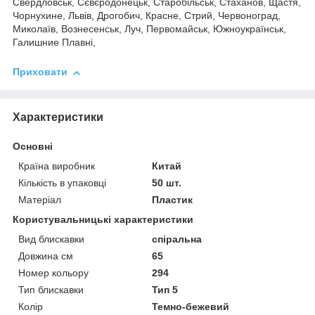
Свердловськ, Сєвєродонецьк, Старобільськ, Стаханов, Щастя,
Чорнухине, Львів, Дрогобич, Красне, Стрий, Червоноград,
Миколаїв, Вознесенськ, Луч, Первомайськ, Южноукраїнськ,
Галишние Плавні,
Приховати
Характеристики
Основні
Країна виробник
Китай
Кількість в упаковці
50 шт.
Матеріал
Пластик
Користувальницькі характеристики
Вид блискавки
спіральна
Довжина см
65
Номер кольору
294
Тип блискавки
Тип 5
Колір
Темно-бежевий