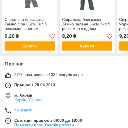
Спіральна блискавка
Спіральна блискавка
Спір
Темно сіра 65см Тип 5
Темно зелена 65см Тип 5
Чорн
розьемна з одним
розьемна з одним
розь
бігунком
бігунком
бігу
9,20
9,20
9,2
₴
₴
Купити
Купити
Про нас
97% позитивних з 1332 відгуків за рік
Працює з 25.04.2013
м. Харків
Харків, Україна
Контакти
Сьогодні працює з 09:00 до 18:00
Показати весь графік роботи