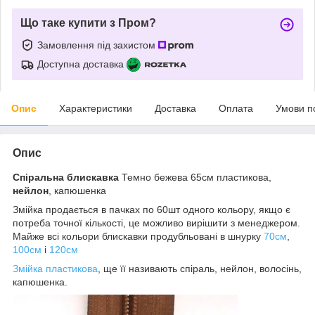
Що таке купити з Пром?
Замовлення під захистом
Доступна доставка
Опис
Характеристики
Доставка
Оплата
Умови п
Опис
Спіральна блискавка
Темно бежева 65см пластикова,
нейлон
, капюшенка
Змійка продається в пачках по 60шт одного кольору, якщо є
потреба точної кількості, це можливо вирішити з менеджером.
Майже всі кольори блискавки продубльовані в шнурку
70см
,
100см
і
120см
Змійка пластикова
, ще її називають спіраль, нейлон, волосінь,
капюшенка.