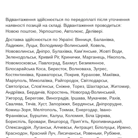
Відвантаження здійснюється по передоплаті після уточнення
наявності позицій на складі. Відвантаження проводиться:
Новою поштою, Укрпоштою, Автолюкс, Делівері.
Доставка здійснюється по Україні: Вінниця, Баланівка,
Ладижин, Луцьк, Володимир-Волинський, Ковель,
Нововолинськ, Дніпро, Булахівка, Кам'янське, Жовті Води,
Зеленодольськ, Кривий Ріг, Кринички, Марганець, Нікополь,
Новомосковськ, Павлоград, Бахмут, Безимянное,
Білосарайська Коса, Бересток, Волноваха, Зугрес,
Костянтинівка, Краматорськ, Покрив, Курахове, Макіївка,
Маріуполь, Миколаївка, Райгородок, Світлодарськ,
Святогірськ, Слов'янськ, Сніжне, Торез, Шахтарськ, Житомир,
Андріївка, Бердичів, Коростень, Новоград-Волинський,
Ужгород, Берегове, Виноградів, Іршава, Мукачеве, Рахів,
Свалява, Тячів, Хуст, Запоріжжя, Бердянськ, Дніпрорудне,
Комиш-Зоря, Мелітополь, Токмак, Енергодар, Івано-
Франківськ, Бурштин, Калуш, Коломия, Біла Церква,
Бориспіль, Бровари, Вишгород, Прип'ять, Кропивницький,
Олександрія, Луганськ, Алчевськ, Антрацит, Білолуцьк, Ирмно,
Краснодон, Красний Луч, Лисичанськ, Ровеньки, Рубіжне,