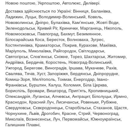
Новою поштою, Укрпоштою, Автолюкс, Делівері.
Доставка здійснюється по Україні: Вінниця, Баланівка,
Ладижин, Луцьк, Володимир-Волинський, Ковель,
Нововолинськ, Дніпро, Булахівка, Кам'янське, Жовті Води,
Зеленодольськ, Кривий Ріг, Кринички, Марганець, Нікополь,
Новомосковськ, Павлоград, Бахмут, Безимянное,
Білосарайська Коса, Бересток, Волноваха, Зугрес,
Костянтинівка, Краматорськ, Покрив, Курахове, Макіївка,
Маріуполь, Миколаївка, Райгородок, Світлодарськ,
Святогірськ, Слов'янськ, Сніжне, Торез, Шахтарськ, Житомир,
Андріївка, Бердичів, Коростень, Новоград-Волинський,
Ужгород, Берегове, Виноградів, Іршава, Мукачеве, Рахів,
Свалява, Тячів, Хуст, Запоріжжя, Бердянськ, Дніпрорудне,
Комиш-Зоря, Мелітополь, Токмак, Енергодар, Івано-
Франківськ, Бурштин, Калуш, Коломия, Біла Церква,
Бориспіль, Бровари, Вишгород, Прип'ять, Кропивницький,
Олександрія, Луганськ, Алчевськ, Антрацит, Білолуцьк, Ирмно,
Краснодон, Красний Луч, Лисичанськ, Ровеньки, Рубіжне,
Свердловськ, Сєвєродонецьк, Старобільськ, Стаханов, Щастя,
Чорнухине, Львів, Дрогобич, Красне, Стрий, Червоноград,
Миколаїв, Вознесенськ, Луч, Первомайськ, Южноукраїнськ,
Галишние Плавні,