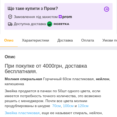
Що таке купити з Пром?
Замовлення під захистом
Доступна доставка
Опис
Характеристики
Доставка
Оплата
Умови п
Опис
При покупке от 4000грн, доставка
бесплатнаяя.
Молния спиральная
Горчичный 60см пластиковая,
нейлон
,
капюшенка
Змейка продается в пачках по 50шт одного цвета, если
имеется потребность точного количества, это возможно
решить с менеджером. Почти все цвета молнии
продублированы в шнурке
70см
,
100см
и
120см
Змейка пластиковая
, еще ее называют спираль, нейлон,