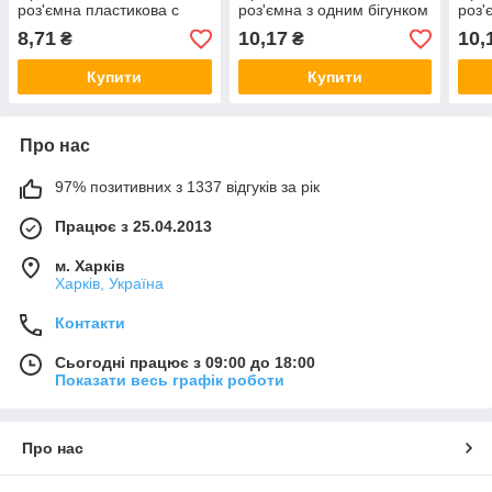
роз'ємна пластикова с
роз'ємна з одним бігунком
роз'
одним бігунком
плас
8,71
10,17
10,
₴
₴
Купити
Купити
Про нас
97% позитивних з 1337 відгуків за рік
Працює з 25.04.2013
м. Харків
Харків, Україна
Контакти
Сьогодні працює з 09:00 до 18:00
Показати весь графік роботи
Про нас