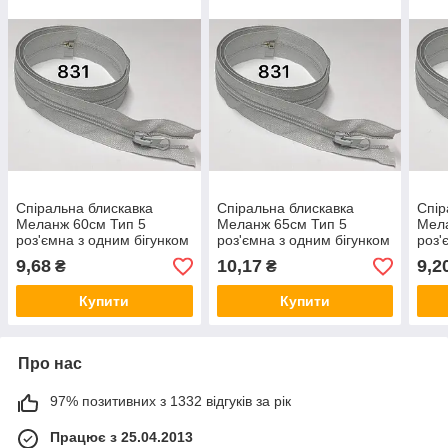
Спіральна блискавка
Спіральна блискавка
Спір
Меланж 60см Тип 5
Меланж 65см Тип 5
Мела
роз'ємна з одним бігунком
роз'ємна з одним бігунком
роз'
Kiwi
Kiwi
одни
9,68
10,17
9,2
₴
₴
Купити
Купити
Про нас
97% позитивних з 1332 відгуків за рік
Працює з 25.04.2013