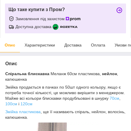
Що таке купити з Пром?
Замовлення під захистом
Доступна доставка
Опис
Характеристики
Доставка
Оплата
Умови п
Опис
Спіральна блискавка
Меланж 60см пластикова,
нейлон
,
капюшенка
Змійка продається в пачках по 50шт одного кольору, якщо є
потреба точної кількості, це можливо вирішити з менеджером.
Майже всі кольори блискавки продубльовані в шнурку
70см
,
100см
і
120см
Змійка пластикова
, ще її називають спіраль, нейлон, волосінь,
капюшенка.