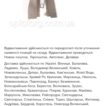
Відвантаження здійснюється по передоплаті після уточнення
наявності позицій на складі. Відвантаження проводиться:
Новою поштою, Укрпоштою, Автолюкс, Делівері.
Доставка здійснюється по Україні: Вінниця, Баланівка,
Ладижин, Луцьк, Володимир-Волинський, Ковель,
Нововолинськ, Дніпро, Булахівка, Кам'янське, Жовті Води,
Зеленодольськ, Кривий Ріг, Кринички, Марганець, Нікополь,
Новомосковськ, Павлоград, Бахмут, Безимянное,
Білосарайська Коса, Бересток, Волноваха, Зугрес,
Костянтинівка, Краматорськ, Покрив, Курахове, Макіївка,
Маріуполь, Миколаївка, Райгородок, Світлодарськ,
Святогірськ, Слов'янськ, Сніжне, Торез, Шахтарськ, Житомир,
Андріївка, Бердичів, Коростень, Новоград-Волинський,