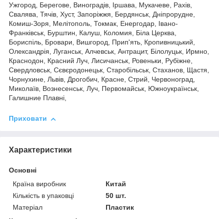
Ужгород, Берегове, Виноградів, Іршава, Мукачеве, Рахів,
Свалява, Тячів, Хуст, Запоріжжя, Бердянськ, Дніпрорудне,
Комиш-Зоря, Мелітополь, Токмак, Енергодар, Івано-
Франківськ, Бурштин, Калуш, Коломия, Біла Церква,
Бориспіль, Бровари, Вишгород, Прип'ять, Кропивницький,
Олександрія, Луганськ, Алчевськ, Антрацит, Білолуцьк, Ирмно,
Краснодон, Красний Луч, Лисичанськ, Ровеньки, Рубіжне,
Свердловськ, Сєвєродонецьк, Старобільськ, Стаханов, Щастя,
Чорнухине, Львів, Дрогобич, Красне, Стрий, Червоноград,
Миколаїв, Вознесенськ, Луч, Первомайськ, Южноукраїнськ,
Галишние Плавні,
Приховати
Характеристики
Основні
Країна виробник
Китай
Кількість в упаковці
50 шт.
Матеріал
Пластик