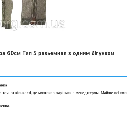
іра 60см Тип 5 разьемная з одним бігунком
енка
ба точної кількості, це можливо вирішити з менеджером. Майже всі ко
шенка.