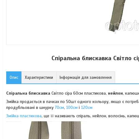
Спіральна блискавка Світло с
Опис
Характеристики
Інформація для замовлення
Спіральна блискавка
Світло сіра 60см пластикова,
нейлон
, капюш
Змійка продається в пачках по 50шт одного кольору, якщо є потре
продубльовані в шнурку
70см
,
100см
і
120см
Змійка пластикова
, ще її називають спіраль, нейлон, волосінь, капю