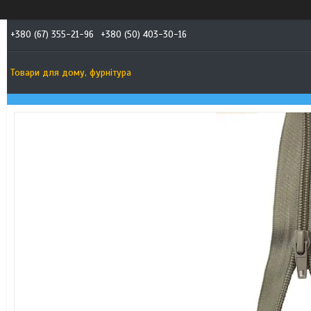
+380 (67) 355-21-96
+380 (50) 403-30-16
Товари для дому, фурнітура