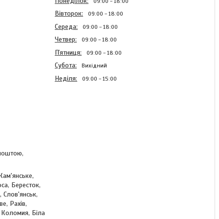
Понеділок
09:00
18:00
Вівторок
09:00
18:00
Середа
09:00
18:00
Четвер
09:00
18:00
Пʼятниця
09:00
18:00
Субота
Вихідний
Неділя
09:00
15:00
Спіральна блискавка
Світло сіра 60см Тип 5
разьемная з одним
бігунком
рпоштою,
Кам'янське,
В наявності
са, Бересток,
 Слов'янськ,
9,20 ₴
е, Рахів,
 Коломия, Біла