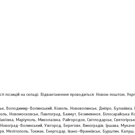
ості позицій на складі. Відвантаження проводиться: Новою поштою, Ук
цьк, Володимир-Волинський, Ковель, Нововолинськ, Дніпро, Булахівка, 
поль, Новомосковськ, Павлоград, Бахмут, Безимянное, Білосарайська Ко
акіївка, Маріуполь, Миколаївка, Райгородок, Світлодарськ, Святогірськ,
, Новоград-Волинський, Ужгород, Берегове, Виноградів, Іршава, Мукачев
оря, Мелітополь, Токмак, Енергодар, Івано-Франківськ, Бурштин, Калуш,