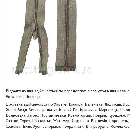
Відвантаження здійснюється по передоплаті після уточнення наявн
Автолюкс, Делівері.
Доставка здійснюється по Україні: Вінниця, Баланівка, Ладижин, Лу
Жовті Води, Зеленодольськ, Кривий Ріг, Кринички, Марганець, Ніко
Волноваха, Зугрес, Костянтинівка, Краматорськ, Покрив, Курахове, М
Сніжне, Торез, Шахтарськ, Житомир, Андріївка, Бердичів, Коростень
Свалява, Тячів, Хуст, Запоріжжя, Бердянськ, Дніпрорудне, Комиш-З