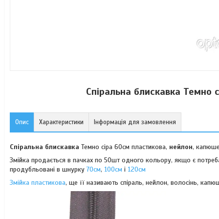
Спіральна блискавка Темно с
Опис
Характеристики
Інформація для замовлення
Спіральна блискавка
Темно сіра 60см пластикова,
нейлон
, капюш
Змійка продається в пачках по 50шт одного кольору, якщо є потре
продубльовані в шнурку
70см
,
100см
і
120см
Змійка пластикова
, ще її називають спіраль, нейлон, волосінь, капю