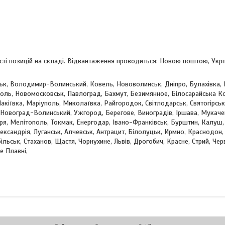
ості позицій на складі. Відвантаження проводиться: Новою поштою, Ук
цьк, Володимир-Волинський, Ковель, Нововолинськ, Дніпро, Булахівка, 
поль, Новомосковськ, Павлоград, Бахмут, Безимянное, Білосарайська Ко
акіївка, Маріуполь, Миколаївка, Райгородок, Світлодарськ, Святогірськ,
, Новоград-Волинський, Ужгород, Берегове, Виноградів, Іршава, Мукачев
оря, Мелітополь, Токмак, Енергодар, Івано-Франківськ, Бурштин, Калуш,
ександрія, Луганськ, Алчевськ, Антрацит, Білолуцьк, Ирмно, Краснодон,
льськ, Стаханов, Щастя, Чорнухине, Львів, Дрогобич, Красне, Стрий, Че
е Плавні,