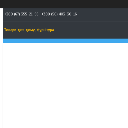
+380 (67) 355-21-96
+380 (50) 403-30-16
Товари для дому, фурнітура