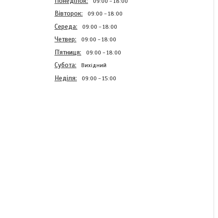
Понеділок
09:00
18:00
Вівторок
09:00
18:00
Середа
09:00
18:00
Четвер
09:00
18:00
Пʼятниця
09:00
18:00
Субота
Вихідний
Неділя
09:00
15:00
Спіральна блискавка
Темно сіра 60см Тип 5
роз'ємна з одним
бігунком
В наявності
9,20 ₴