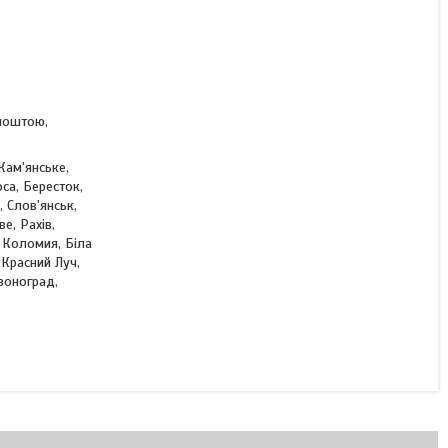
КУПИТИ
КУПИТИ З
рпоштою,
Кам'янське,
са, Бересток,
 Слов'янськ,
е, Рахів,
 Коломия, Біла
 Красний Луч,
рвоноград,