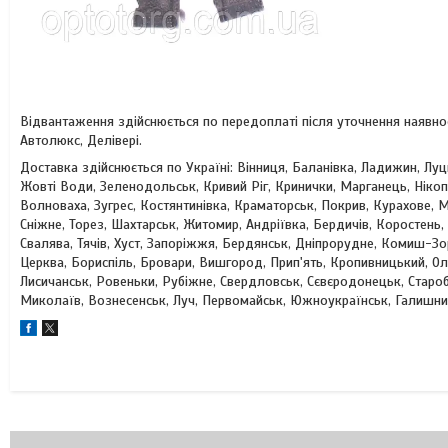
Відвантаження здійснюється по передоплаті після уточнення наявн
Автолюкс, Делівері.
Доставка здійснюється по Україні: Вінниця, Баланівка, Ладижин, Лу
Жовті Води, Зеленодольськ, Кривий Ріг, Кринички, Марганець, Ніко
Волноваха, Зугрес, Костянтинівка, Краматорськ, Покрив, Курахове, М
Сніжне, Торез, Шахтарськ, Житомир, Андріївка, Бердичів, Коростень
Свалява, Тячів, Хуст, Запоріжжя, Бердянськ, Дніпрорудне, Комиш-З
Церква, Бориспіль, Бровари, Вишгород, Прип'ять, Кропивницький, Ол
Лисичанськ, Ровеньки, Рубіжне, Свердловськ, Сєвєродонецьк, Старобі
Миколаїв, Вознесенськ, Луч, Первомайськ, Южноукраїнськ, Галишни