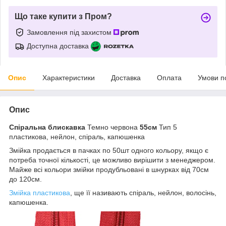
Що таке купити з Пром?
Замовлення під захистом
Доступна доставка
Опис
Характеристики
Доставка
Оплата
Умови п
Опис
Спіральна блискавка
Темно червона
55см
Тип 5
пластикова, нейлон, спіраль, капюшенка
Змійка продається в пачках по 50шт одного кольору, якщо є
потреба точної кількості, це можливо вирішити з менеджером.
Майже всі кольори змійки продубльовані в шнурках від 70см
до 120см.
Змійка пластикова
, ще її називають спіраль, нейлон, волосінь,
капюшенка.