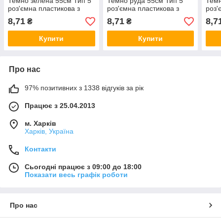
Темно зелена 55см Тип 5
Темно руда 55см Тип 5
Темн
роз'ємна пластикова з
роз'ємна пластикова з
роз'
одним бігунком
одним бігунком
одни
8,71
8,71
8,7
₴
₴
Купити
Купити
Про нас
97% позитивних з 1338 відгуків за рік
Працює з 25.04.2013
м. Харків
Харків, Україна
Контакти
Сьогодні працює з 09:00 до 18:00
Показати весь графік роботи
Про нас