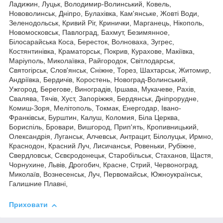
Ладижин, Луцьк, Володимир-Волинський, Ковель,
Нововолинськ, Дніпро, Булахівка, Кам'янське, Жовті Води,
Зеленодольськ, Кривий Ріг, Кринички, Марганець, Нікополь,
Новомосковськ, Павлоград, Бахмут, Безимянное,
Білосарайська Коса, Бересток, Волноваха, Зугрес,
Костянтинівка, Краматорськ, Покрив, Курахове, Макіївка,
Маріуполь, Миколаївка, Райгородок, Світлодарськ,
Святогірськ, Слов'янськ, Сніжне, Торез, Шахтарськ, Житомир,
Андріївка, Бердичів, Коростень, Новоград-Волинський,
Ужгород, Берегове, Виноградів, Іршава, Мукачеве, Рахів,
Свалява, Тячів, Хуст, Запоріжжя, Бердянськ, Дніпрорудне,
Комиш-Зоря, Мелітополь, Токмак, Енергодар, Івано-
Франківськ, Бурштин, Калуш, Коломия, Біла Церква,
Бориспіль, Бровари, Вишгород, Прип'ять, Кропивницький,
Олександрія, Луганськ, Алчевськ, Антрацит, Білолуцьк, Ирмно,
Краснодон, Красний Луч, Лисичанськ, Ровеньки, Рубіжне,
Свердловськ, Сєвєродонецьк, Старобільськ, Стаханов, Щастя,
Чорнухине, Львів, Дрогобич, Красне, Стрий, Червоноград,
Миколаїв, Вознесенськ, Луч, Первомайськ, Южноукраїнськ,
Галишние Плавні,
Приховати