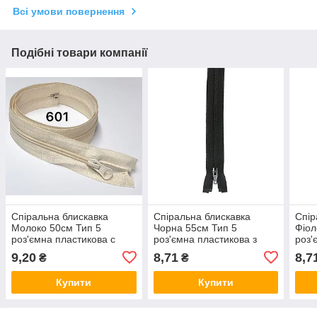
Всі умови повернення
Подібні товари компанії
Спіральна блискавка
Спіральна блискавка
Спір
Молоко 50см Тип 5
Чорна 55см Тип 5
Фіол
роз'ємна пластикова с
роз'ємна пластикова з
роз'
одним бігунком
одним бігунком
одни
9,20
8,71
8,7
₴
₴
Купити
Купити