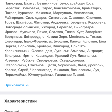
Павлоград, Бахмут, Безимянное, Белосарайская Коса,
Бересток, Волноваха, Зугрес, Константиновка, Краматорск,
Покров, Курахово, Макеевка, Мариуполь, Николаевка,
Райгородок, Светлодарск, Святогорск, Славянск, Снежное,
Торез, Шахтёрск, Житомир, Андреевка, Бердичев, Коростень,
Новоград-Волынский, Ужгород, Берегово, Виноградов,
Иршава, Мукачево, Рахов, Свалява, Тячев, Хуст, Запоріжжя,
Бердянськ, Дніпрорудне, Комиш-Зоря, Мелітополь, Токмак,
Енергодар, Івано-Франківськ, Бурштин, Калуш, Коломия, Біла
Церква, Бориспіль, Бровари, Вишгород, Прип'ять,
Кропивницький, Олександрія, Луганськ, Алчевськ, Антрацит,
Білолуцьк, Ирмно, Краснодон, Красний Луч, Лисичанськ,
Ровеньки, Рубіжне, Свердловськ, Сєвєродонецьк,
Старобільськ, Стаханов, Щастя, Чорнухине, Львів, Дрогобич,
Красне, Стрий, Червоноград, Миколаїв, Вознесенськ, Луч,
Первомайськ, Южноукраїнськ, Галишние Плавні,
Приховати
Характеристики
Основні