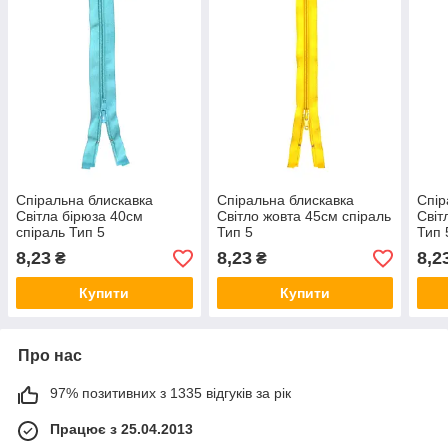
Спіральна блискавка
Спіральна блискавка
Спір
Світла бірюза 40см
Світло жовта 45см спіраль
Світ
спіраль Тип 5
Тип 5
Тип 
8,23
8,23
8,2
₴
₴
Купити
Купити
Про нас
97% позитивних з 1335 відгуків за рік
Працює з 25.04.2013