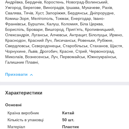
Андріївка, Бердичів, Коростень, Новоград-Волинський,
Ужгород, Берегове, Виноградів, Іршава, Мукачеве, Рахів,
Свалява, Тячів, Хуст, Запоріжжя, Бердянськ, Дніпрорудне,
Комиш-Зоря, Мелітополь, Токмак, Енергодар, Івано-
Франківськ, Бурштин, Калуш, Коломия, Біла Церква,
Бориспіль, Бровари, Вишгород, Прип'ять, Кропивницький,
Олександрія, Луганськ, Алчевськ, Антрацит, Білолуцьк, Ирмно,
Краснодон, Красний Луч, Лисичанськ, Ровеньки, Рубіжне,
Свердловськ, Сєвєродонецьк, Старобільськ, Стаханов, Щастя,
Чорнухине, Львів, Дрогобич, Красне, Стрий, Червоноград,
Миколаїв, Вознесенськ, Луч, Первомайськ, Южноукраїнськ,
Галишние Плавні,
Приховати
Характеристики
Основні
Країна виробник
Китай
Кількість в упаковці
50 шт.
Матеріал
Пластик