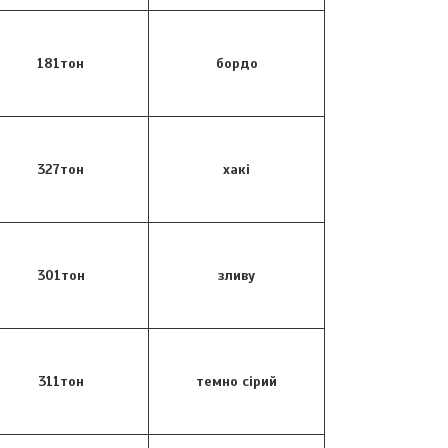
181тон
бордо
327тон
хакі
301тон
зливу
311тон
темно сірий