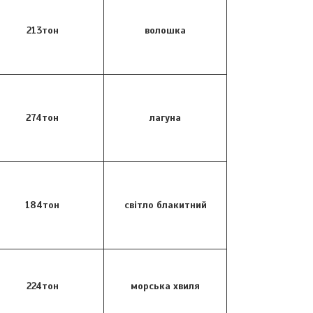
213тон
волошка
274тон
лагуна
184тон
світло блакитний
224тон
морська хвиля