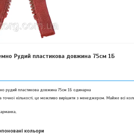
емно Рудий пластикова довжина 75см 1Б
но рудий пластикова довжина 75см 1Б одинарна
а точної кількості, це можливо вирішити з менеджером. Майже всі кол
карманка,
опоновані кольори