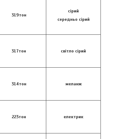
сірий
319тон
середньо сірий
317тон
світло сірий
314тон
меланж
223тон
електрик