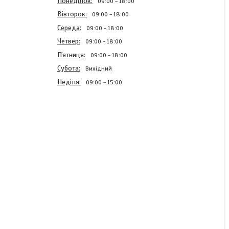
Понеділок
09:00
18:00
Вівторок
09:00
18:00
Середа
09:00
18:00
Четвер
09:00
18:00
Пʼятниця
09:00
18:00
Субота
Вихідний
Неділя
09:00
15:00
Блискавка тракторна №5
Темно Рудий пластикова
довжина 75см 1Б
В наявності
13,07 ₴