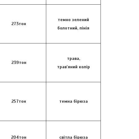
темно зелений
273тон
болотний, пінія
трава,
239тон
трав'яний колір
257тон
темна бірюза
204тон
світла бірюза