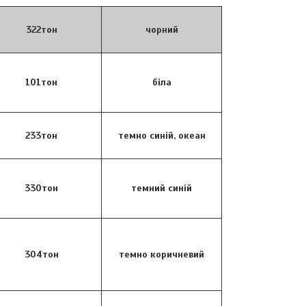
322тон
чорний
101тон
біла
233тон
темно синій, океан
330тон
темний синій
304тон
темно коричневий