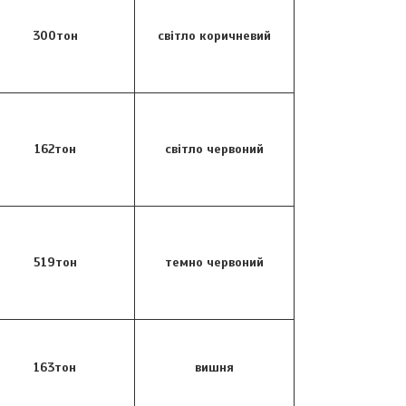
300тон
світло коричневий
162тон
світло червоний
519тон
темно червоний
163тон
вишня