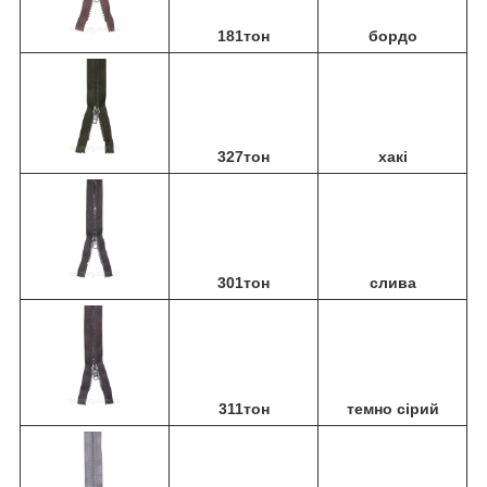
181тон
бордо
327тон
хакі
301тон
слива
311тон
темно сірий