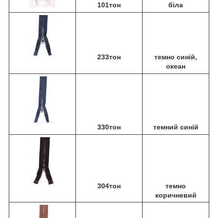
101тон
біла
233тон
темно синій,
океан
330тон
темний синій
304тон
темно
коричневий