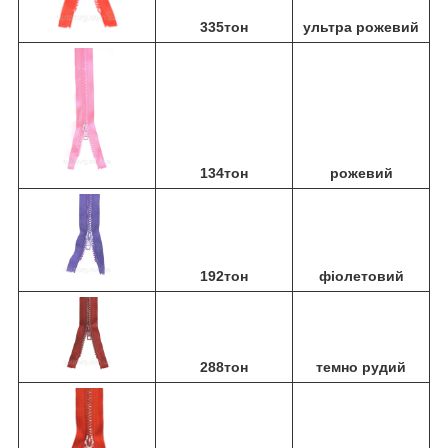
335тон
ультра рожевий
134тон
рожевий
192тон
фіолетовий
288тон
темно рудий