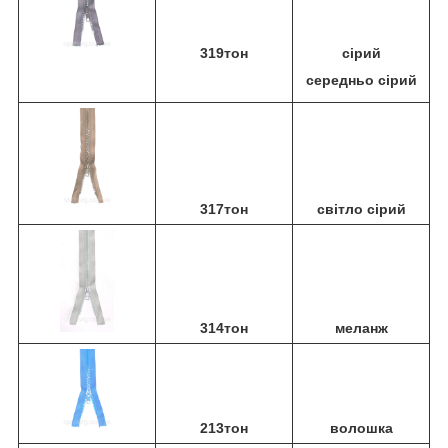
319тон
сірий
середньо сірий
317тон
світло сірий
314тон
меланж
213тон
волошка