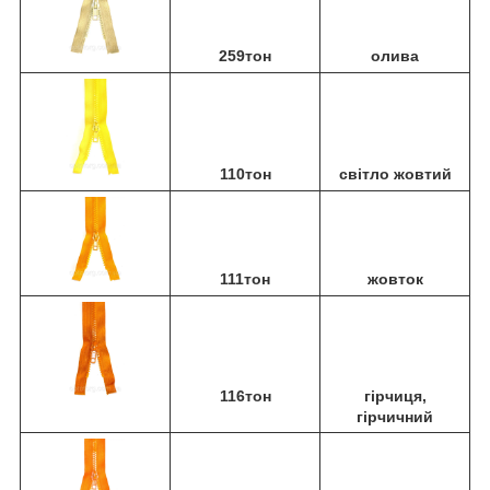
259тон
олива
110тон
світло жовтий
111тон
жовток
116тон
гірчиця,
гірчичний