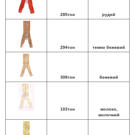
285тон
рудий
294тон
темно бежевий
308тон
бежевий
103тон
молоко,
молочний