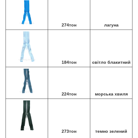
274тон
лагуна
184тон
світло блакитний
224тон
морська хвиля
273тон
темно зелений