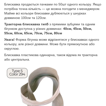
Блискавка продається пачками по 50шт одного кольору. Якщо
потрібна точна кількість — це можна погодити з менеджером.
Майже всі кольори блискавки дублюються у шнурках
довжиною 100см та 120см.
Тракторна блискавка тип5
з прямими зубцями та одним
бігунком доступна у різних довжинах:
40см, 45см, 50см,
55см, 60см, 65см, 70см, 75см, 80см
Увага!
Форма бігунка може відрізнятися у блискавках одного
кольору, але різної довжини. Може бути прямокутною або
округлою.
Блискавка пластиковa одинарна, також відома як тракторна
або центральна.