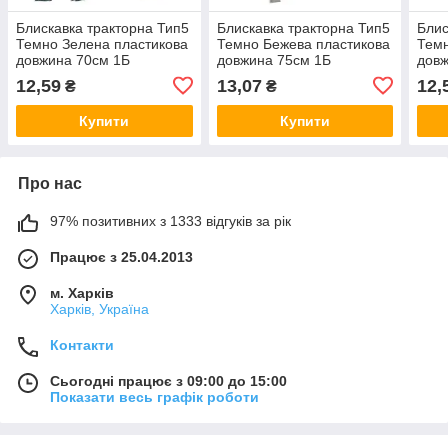
Блискавка тракторна Тип5
Блискавка тракторна Тип5
Блис
Темно Зелена пластикова
Темно Бежева пластикова
Темн
довжина 70см 1Б
довжина 75см 1Б
довж
12,59
13,07
12,
₴
₴
Купити
Купити
Про нас
97% позитивних з 1333 відгуків за рік
Працює з 25.04.2013
м. Харків
Харків, Україна
Контакти
Сьогодні працює з 09:00 до 15:00
Показати весь графік роботи