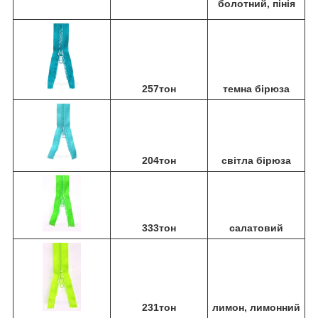
болотний, пінія
257тон
темна бірюза
204тон
світла бірюза
333тон
салатовий
231тон
лимон, лимонний