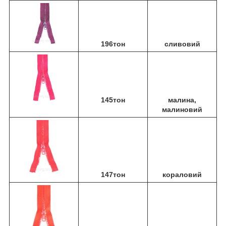
196тон
сливовий
145тон
малина,
малиновий
147тон
кораловий