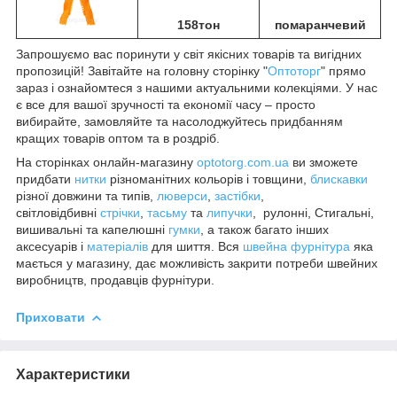
158тон
помаранчевий
Запрошуємо вас поринути у світ якісних товарів та вигідних
пропозицій! Завітайте на головну сторінку "
Оптоторг
" прямо
зараз і ознайомтеся з нашими актуальними колекціями. У нас
є все для вашої зручності та економії часу – просто
вибирайте, замовляйте та насолоджуйтесь придбанням
кращих товарів оптом та в роздріб.
На сторінках онлайн-магазину
optotorg.com.ua
ви зможете
придбати
нитки
різноманітних кольорів і товщини,
блискавки
різної довжини та типів,
люверси
,
застібки
,
світловідбивні
стрічки
,
тасьму
та
липучки
, рулонні, Стигальні,
вишивальні та капелюшні
гумки
, а також багато інших
аксесуарів і
матеріалів
для шиття. Вся
швейна фурнітура
яка
мається у магазину, дає можливість закрити потреби швейних
виробництв, продавців фурнітури.
Приховати
Характеристики