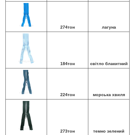
274тон
лагуна
184тон
світло блакитний
224тон
морська хвиля
273тон
темно зелений