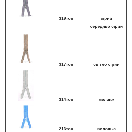
319тон
сірий
середньо сірий
317тон
світло сірий
314тон
меланж
213тон
волошка