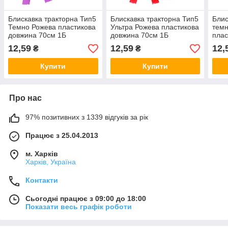
Блискавка тракторна Тип5
Блискавка тракторна Тип5
Блис
Темно Рожева пластикова
Ультра Рожева пластикова
темн
довжина 70см 1Б
довжина 70см 1Б
плас
1Б
12,59
12,59
12,
₴
₴
Купити
Купити
Про нас
97% позитивних з 1339 відгуків за рік
Працює з 25.04.2013
м. Харків
Харків, Україна
Контакти
Сьогодні працює з 09:00 до 18:00
Показати весь графік роботи