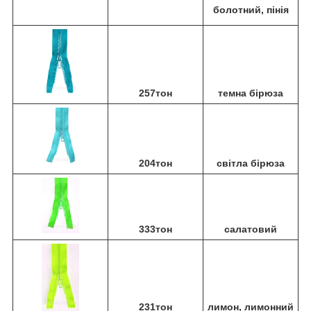
болотний, пінія
257тон
темна бірюза
204тон
світла бірюза
333тон
салатовий
231тон
лимон, лимонний