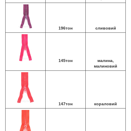
196тон
сливовий
145тон
малина,
малиновий
147тон
кораловий