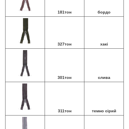
181тон
бордо
327тон
хакі
301тон
слива
311тон
темно сірий