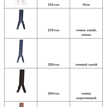
101тон
біла
233тон
темно синій,
океан
330тон
темний синій
304тон
темно
коричневий