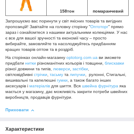
158тон
помаранчевий
Запрошуємо вас поринути у світ якісних товарів та вигідних
пропозицій! Завітайте на головну сторінку "
Оптоторг
" прямо
зараз і ознайомтеся з нашими актуальними колекціями. У нас
є все для вашої зручності та економії часу – просто
вибирайте, замовляйте та насолоджуйтесь придбанням
кращих товарів оптом та в роздріб.
На сторінках онлайн-магазину
optotorg.com.ua
ви зможете
придбати
нитки
різноманітних кольорів і товщини,
блискавки
різної довжини та типів,
люверси
,
застібки
,
світловідбивні
стрічки
,
тасьму
та
липучки
, рулонні, Стигальні,
вишивальні та капелюшні
гумки
, а також багато інших
аксесуарів і
матеріалів
для шиття. Вся
швейна фурнітура
яка
мається у магазину, дає можливість закрити потреби швейних
виробництв, продавців фурнітури.
Приховати
Характеристики