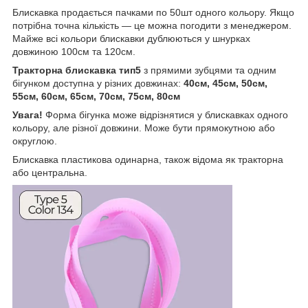
Блискавка продається пачками по 50шт одного кольору. Якщо
потрібна точна кількість — це можна погодити з менеджером.
Майже всі кольори блискавки дублюються у шнурках
довжиною 100см та 120см.
Тракторна блискавка тип5
з прямими зубцями та одним
бігунком доступна у різних довжинах:
40см, 45см, 50см,
55см, 60см, 65см, 70см, 75см, 80см
Увага!
Форма бігунка може відрізнятися у блискавках одного
кольору, але різної довжини. Може бути прямокутною або
округлою.
Блискавка пластиковa одинарна, також відома як тракторна
або центральна.