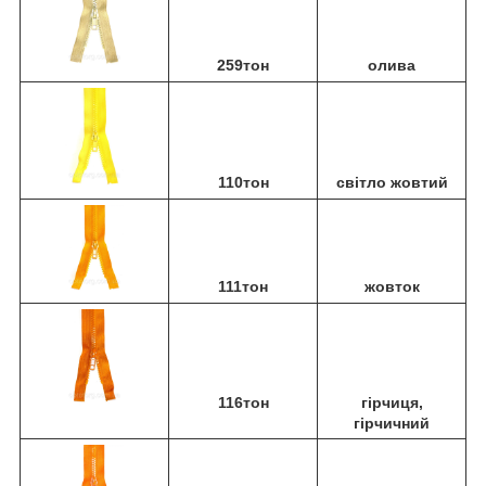
259тон
олива
110тон
світло жовтий
111тон
жовток
116тон
гірчиця,
гірчичний