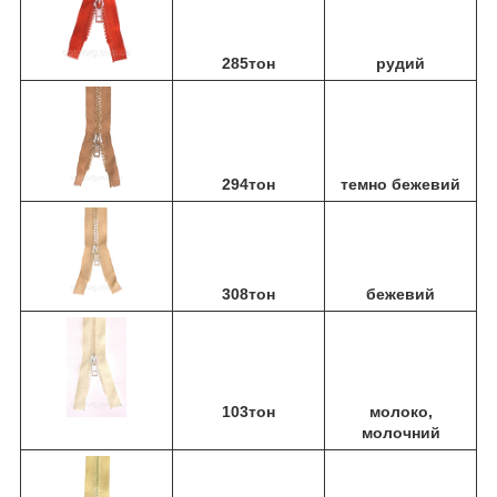
285тон
рудий
294тон
темно бежевий
308тон
бежевий
103тон
молоко,
молочний