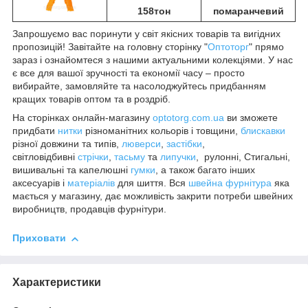
158тон
помаранчевий
Запрошуємо вас поринути у світ якісних товарів та вигідних
пропозицій! Завітайте на головну сторінку "
Оптоторг
" прямо
зараз і ознайомтеся з нашими актуальними колекціями. У нас
є все для вашої зручності та економії часу – просто
вибирайте, замовляйте та насолоджуйтесь придбанням
кращих товарів оптом та в роздріб.
На сторінках онлайн-магазину
optotorg.com.ua
ви зможете
придбати
нитки
різноманітних кольорів і товщини,
блискавки
різної довжини та типів,
люверси
,
застібки
,
світловідбивні
стрічки
,
тасьму
та
липучки
, рулонні, Стигальні,
вишивальні та капелюшні
гумки
, а також багато інших
аксесуарів і
матеріалів
для шиття. Вся
швейна фурнітура
яка
мається у магазину, дає можливість закрити потреби швейних
виробництв, продавців фурнітури.
Приховати
Характеристики