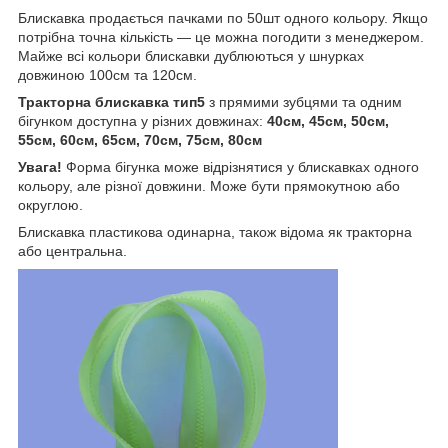
Блискавка продається пачками по 50шт одного кольору. Якщо
потрібна точна кількість — це можна погодити з менеджером.
Майже всі кольори блискавки дублюються у шнурках
довжиною 100см та 120см.
Тракторна блискавка тип5
з прямими зубцями та одним
бігунком доступна у різних довжинах:
40см, 45см, 50см,
55см, 60см, 65см, 70см, 75см, 80см
Увага!
Форма бігунка може відрізнятися у блискавках одного
кольору, але різної довжини. Може бути прямокутною або
округлою.
Блискавка пластиковa одинарна, також відома як тракторна
або центральна.