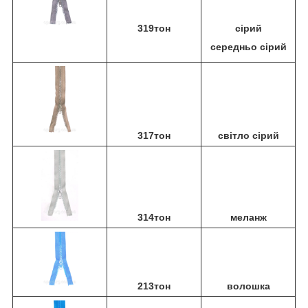
319тон
сірий
середньо сірий
317тон
світло сірий
314тон
меланж
213тон
волошка