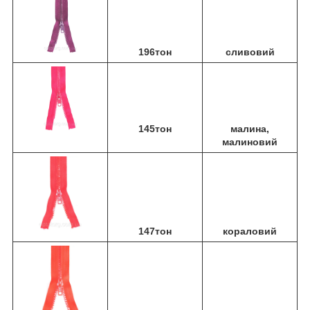
196тон
сливовий
145тон
малина,
малиновий
147тон
кораловий