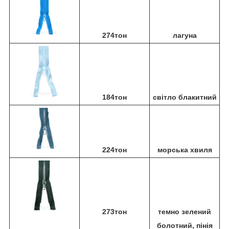
274тон
лагуна
184тон
світло блакитний
224тон
морська хвиля
273тон
темно зелений
болотний, пінія