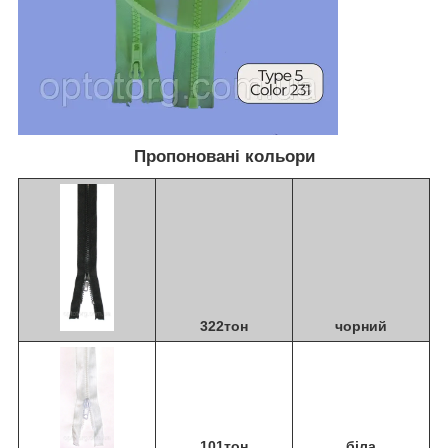
Пропоновані кольори
322тон
чорний
101тон
біла