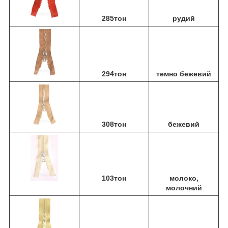
285тон
рудий
294тон
темно бежевий
308тон
бежевий
103тон
молоко,
молочний