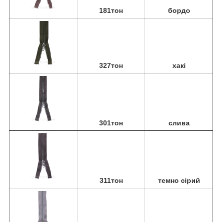
181тон
бордо
327тон
хакі
301тон
слива
311тон
темно сірий