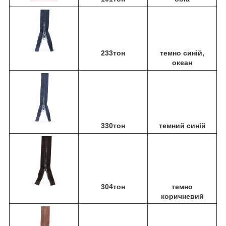
233тон
темно синій,
океан
330тон
темний синій
304тон
темно
коричневий