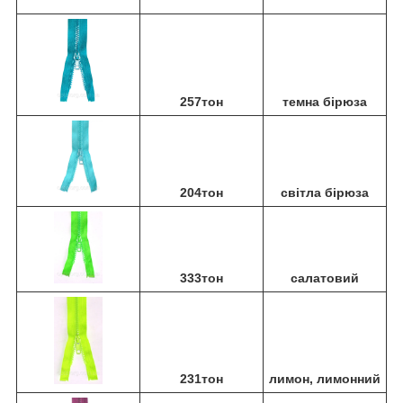
257тон
темна бірюза
204тон
світла бірюза
333тон
салатовий
231тон
лимон, лимонний