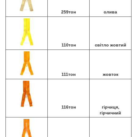
259тон
олива
110тон
світло жовтий
111тон
жовток
116тон
гірчиця,
гірчичний