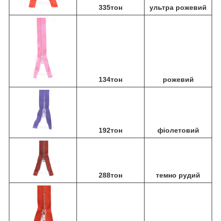
335тон
ультра рожевий
134тон
рожевий
192тон
фіолетовий
288тон
темно рудий