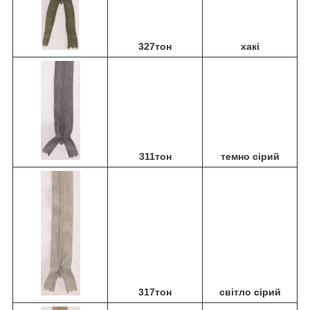
327тон
хакі
311тон
темно сірий
317тон
світло сірий