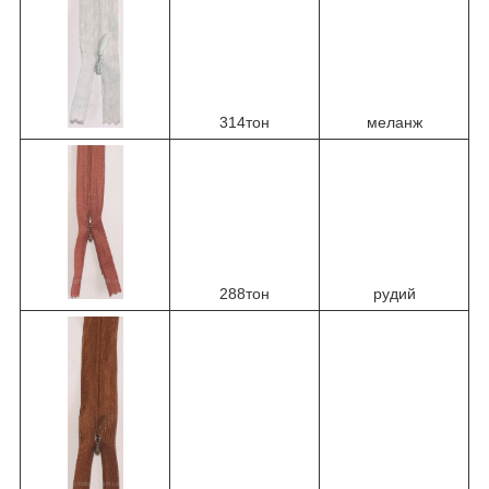
314тон
меланж
288тон
рудий