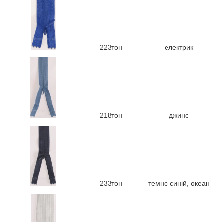
223тон
електрик
218тон
джинс
233тон
темно синій, океан