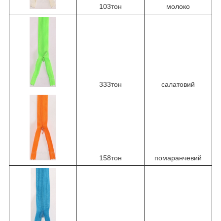
103тон
молоко
333тон
салатовий
158тон
помаранчевий