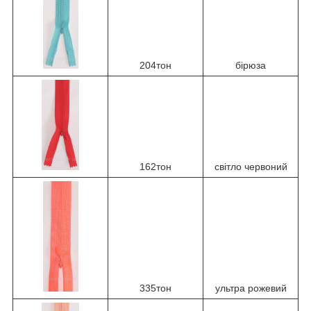
204тон
бірюза
162тон
світло червоний
335тон
ультра рожевий