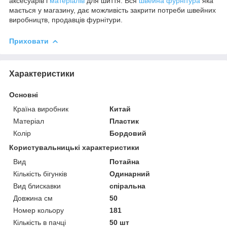
аксесуарів і
матеріалів
для шиття. Вся
швейна фурнітура
яка
мається у магазину, дає можливість закрити потреби швейних
виробництв, продавців фурнітури.
Приховати
Характеристики
Основні
Країна виробник
Китай
Матеріал
Пластик
Колір
Бордовий
Користувальницькі характеристики
Вид
Потайна
Кількість бігунків
Одинарний
Вид блискавки
спіральна
Довжина см
50
Номер кольору
181
Кількість в пачці
50 шт