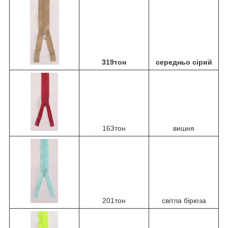
319тон
середньо сірий
163тон
вишня
201тон
світла бірюза