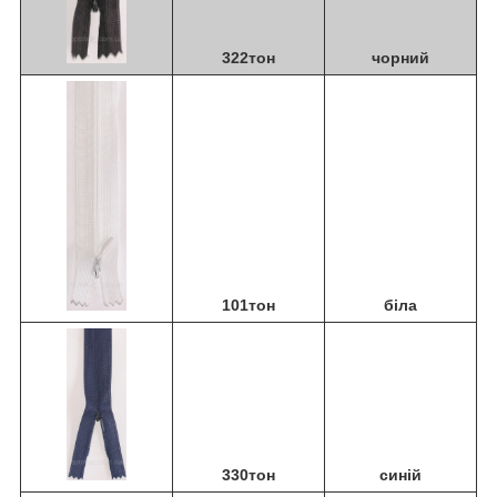
322тон
чорний
101тон
біла
330тон
синій