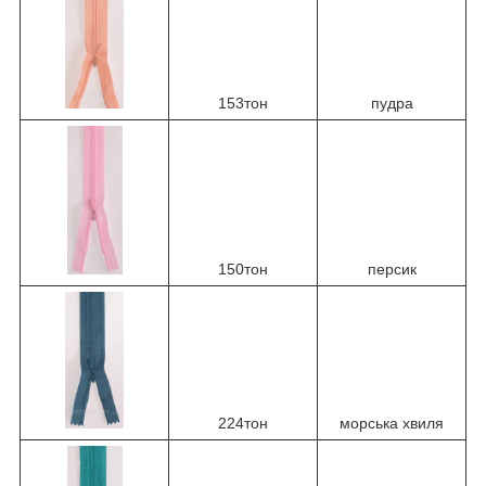
153тон
пудра
150тон
персик
224тон
морська хвиля