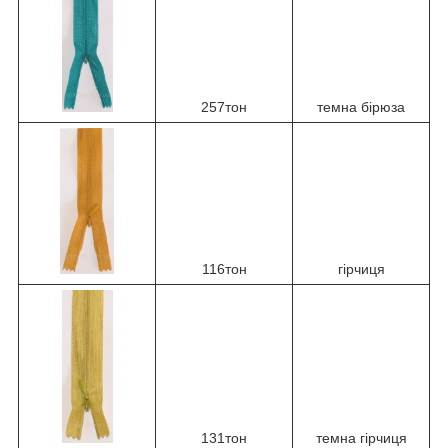
257тон
темна бірюза
116тон
гірчиця
131тон
темна гірчиця