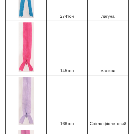
274тон
лагуна
145тон
малина
166тон
Світло фіолетовий