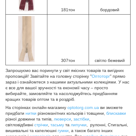
181тон
бордовий
307тон
світло бежевий
Запрошуємо вас поринути у світ якісних товарів та вигідних
пропозицій! Завітайте на головну сторінку "
Оптоторг
" прямо
зараз і ознайомтеся з нашими актуальними колекціями. У нас
є все для вашої зручності та економії часу – просто
вибирайте, замовляйте та насолоджуйтесь придбанням
кращих товарів оптом та в роздріб.
На сторінках онлайн-магазину
optotorg.com.ua
ви зможете
придбати
нитки
різноманітних кольорів і товщини,
блискавки
різної довжини та типів,
люверси
,
застібки
,
світловідбивні
стрічки
,
тасьму
та
липучки
, рулонні, Стигальні,
вишивальні та капелюшні
гумки
, а також багато інших