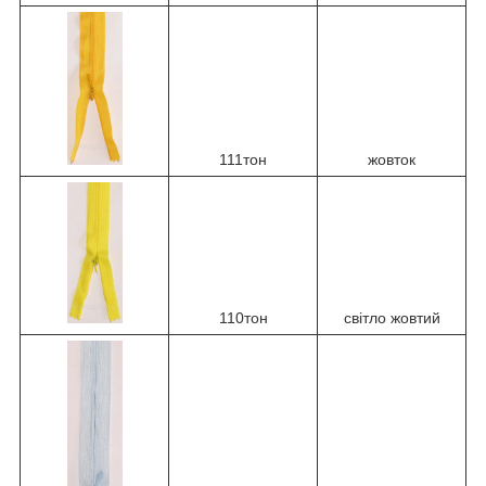
111тон
жовток
110тон
світло жовтий