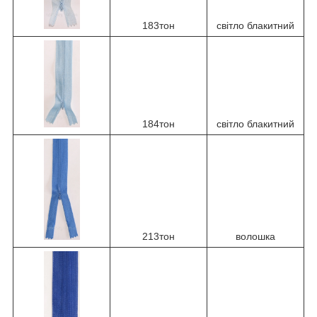
183тон
світло блакитний
184тон
світло блакитний
213тон
волошка