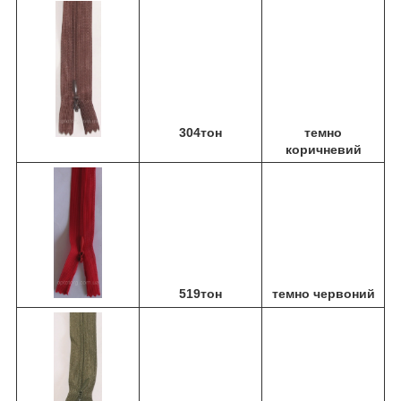
304тон
темно
коричневий
519тон
темно червоний