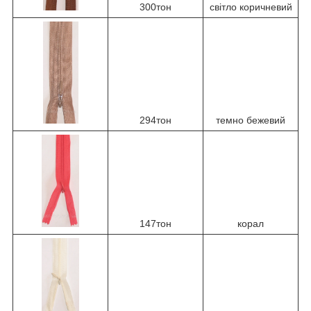
300тон
світло коричневий
294тон
темно бежевий
147тон
корал