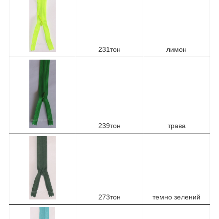
231тон
лимон
239тон
трава
273тон
темно зелений