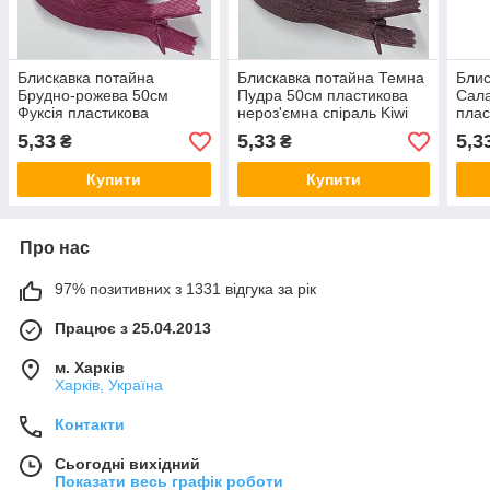
Блискавка потайна
Блискавка потайна Темна
Блис
Брудно-рожева 50см
Пудра 50см пластикова
Сал
Фуксія пластикова
нероз'ємна спіраль Kiwi
плас
нероз'ємна спіраль Kiwi
спір
5,33
5,33
5,3
₴
₴
Купити
Купити
Про нас
97% позитивних з 1331 відгука за рік
Працює з 25.04.2013
м. Харків
Харків, Україна
Контакти
Сьогодні вихідний
Показати весь графік роботи