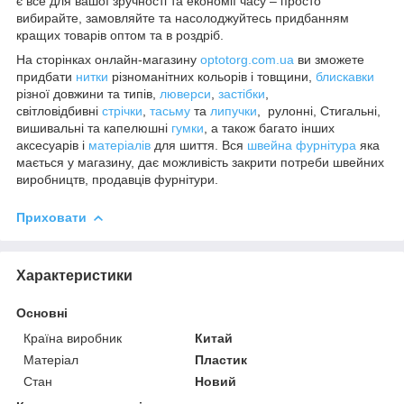
є все для вашої зручності та економії часу – просто
вибирайте, замовляйте та насолоджуйтесь придбанням
кращих товарів оптом та в роздріб.
На сторінках онлайн-магазину
optotorg.com.ua
ви зможете
придбати
нитки
різноманітних кольорів і товщини,
блискавки
різної довжини та типів,
люверси
,
застібки
,
світловідбивні
стрічки
,
тасьму
та
липучки
, рулонні, Стигальні,
вишивальні та капелюшні
гумки
, а також багато інших
аксесуарів і
матеріалів
для шиття. Вся
швейна фурнітура
яка
мається у магазину, дає можливість закрити потреби швейних
виробництв, продавців фурнітури.
Приховати
Характеристики
Основні
Країна виробник
Китай
Матеріал
Пластик
Стан
Новий