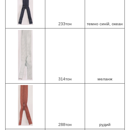
233тон
темно синій, океан
314тон
меланж
288тон
рудий