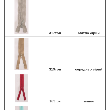
317тон
світло сірий
319тон
середньо сірий
163тон
вишня