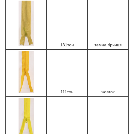
131тон
темна гірчиця
111тон
жовток