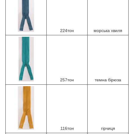
224тон
морська хвиля
257тон
темна бірюза
116тон
гірчиця