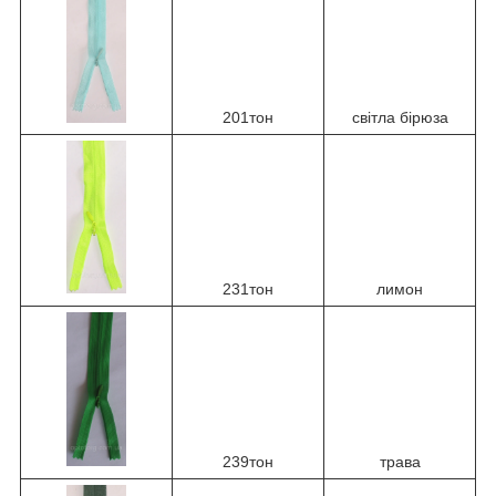
201тон
світла бірюза
231тон
лимон
239тон
трава