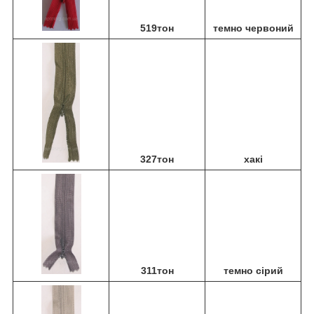
519тон
темно червоний
327тон
хакі
311тон
темно сірий