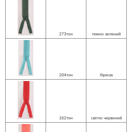
273тон
темно зелений
204тон
бірюза
162тон
світло червоний