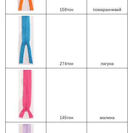
158тон
помаранчевий
274тон
лагуна
145тон
малина