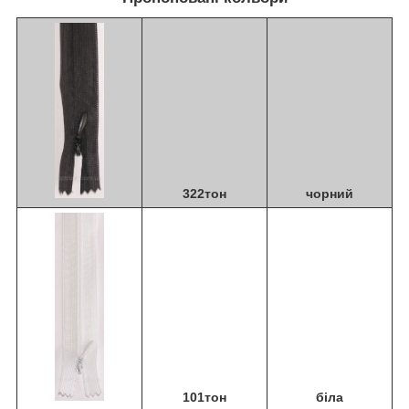
322тон
чорний
101тон
біла