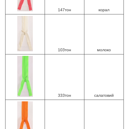
147тон
корал
103тон
молоко
333тон
салатовий