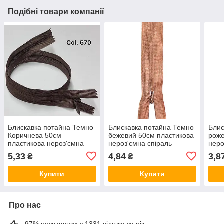
Подібні товари компанії
Блискавка потайна Темно
Блискавка потайна Темно
Блис
Коричнева 50см
бежевий 50см пластикова
роже
пластикова нероз'ємна
нероз'ємна спіраль
неро
спіраль Kiwi
5,33
4,84
3,8
₴
₴
Купити
Купити
Про нас
97% позитивних з 1331 відгука за рік