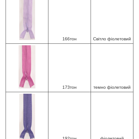
166тон
Світло фіолетовий
173тон
темно фіолетовий
192тон
фіолетовий