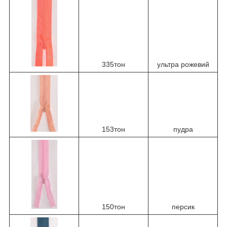
335тон
ультра рожевий
153тон
пудра
150тон
персик