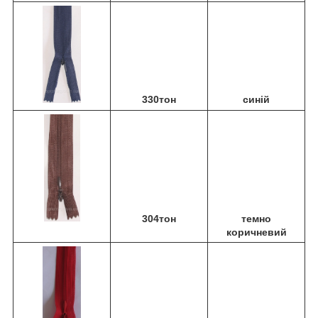
330тон
синій
304тон
темно
коричневий