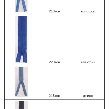
213тон
волошка
223тон
електрик
218тон
джинс