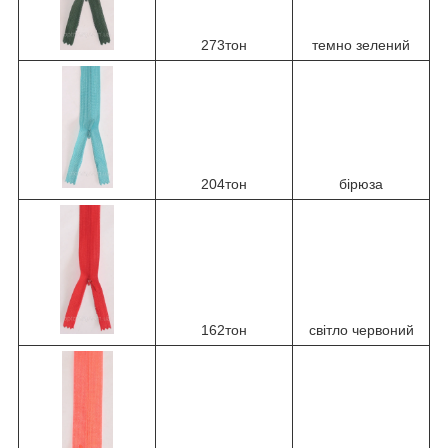
273тон
темно зелений
204тон
бірюза
162тон
світло червоний