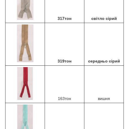
317тон
світло сірий
319тон
середньо сірий
163тон
вишня