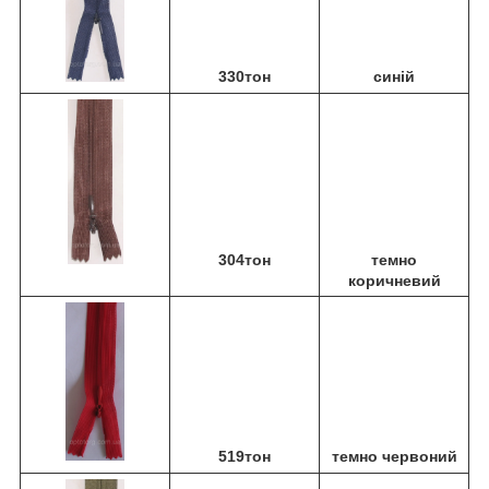
330тон
синій
304тон
темно
коричневий
519тон
темно червоний