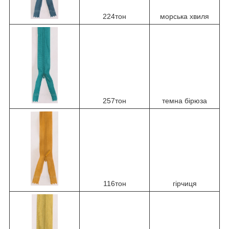
224тон
морська хвиля
257тон
темна бірюза
116тон
гірчиця