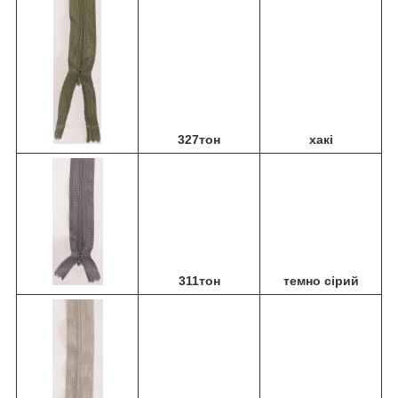
327тон
хакі
311тон
темно сірий