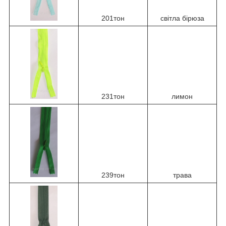
201тон
світла бірюза
231тон
лимон
239тон
трава