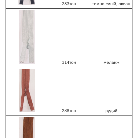
233тон
темно синій, океан
314тон
меланж
288тон
рудий