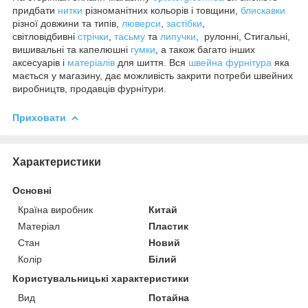
придбати
нитки
різноманітних кольорів і товщини,
блискавки
різної довжини та типів,
люверси
,
застібки
,
світловідбивні
стрічки
,
тасьму
та
липучки
, рулонні, Стигальні,
вишивальні та капелюшні
гумки
, а також багато інших
аксесуарів і
матеріалів
для шиття. Вся
швейна фурнітура
яка
мається у магазину, дає можливість закрити потреби швейних
виробництв, продавців фурнітури.
Приховати
Характеристики
Основні
Країна виробник
Китай
Матеріал
Пластик
Стан
Новий
Колір
Білий
Користувальницькі характеристики
Вид
Потайна