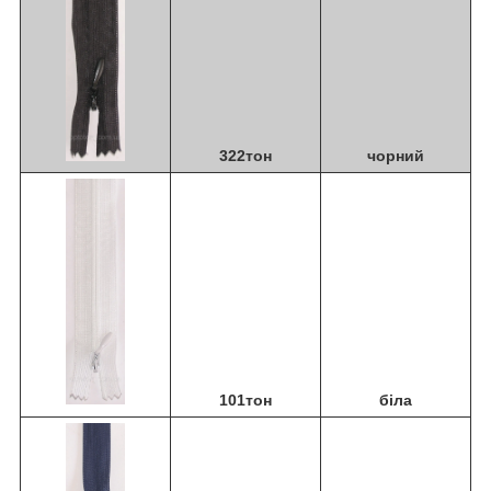
322тон
чорний
101тон
біла