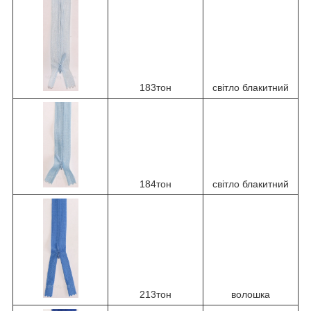
183тон
світло блакитний
184тон
світло блакитний
213тон
волошка