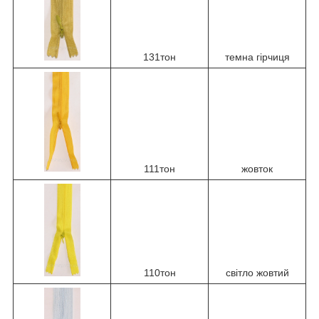
131тон
темна гірчиця
111тон
жовток
110тон
світло жовтий