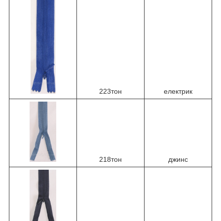
223тон
електрик
218тон
джинс