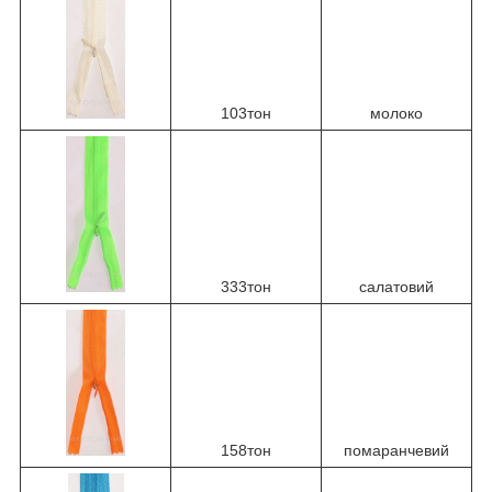
103тон
молоко
333тон
салатовий
158тон
помаранчевий