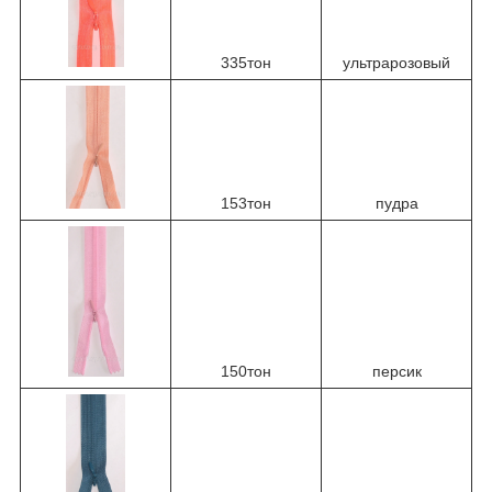
335тон
ультрарозовый
153тон
пудра
150тон
персик