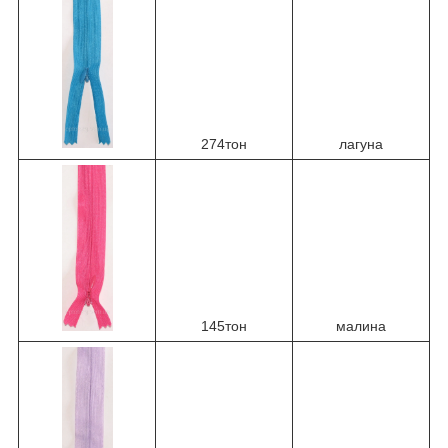
274тон
лагуна
145тон
малина