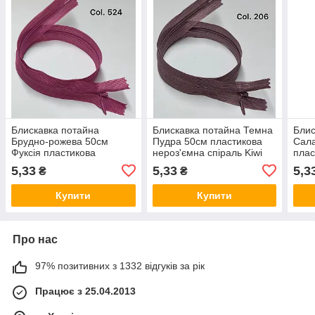
Блискавка потайна
Блискавка потайна Темна
Блис
Брудно-рожева 50см
Пудра 50см пластикова
Сал
Фуксія пластикова
нероз'ємна спіраль Kiwi
плас
нероз'ємна спіраль Kiwi
спір
5,33
5,33
5,3
₴
₴
Купити
Купити
Про нас
97% позитивних з 1332 відгуків за рік
Працює з 25.04.2013