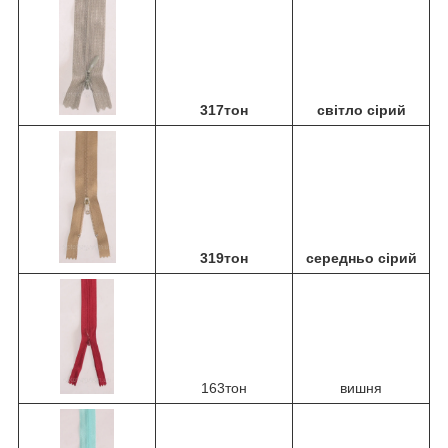
317тон
світло сірий
319тон
середньо сірий
163тон
вишня