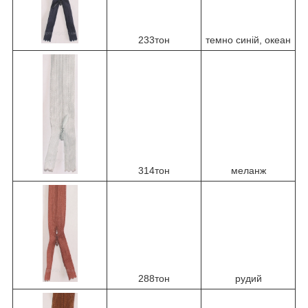
233тон
темно синій, океан
314тон
меланж
288тон
рудий