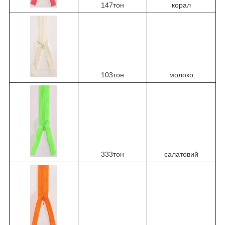
147тон
корал
103тон
молоко
333тон
салатовий