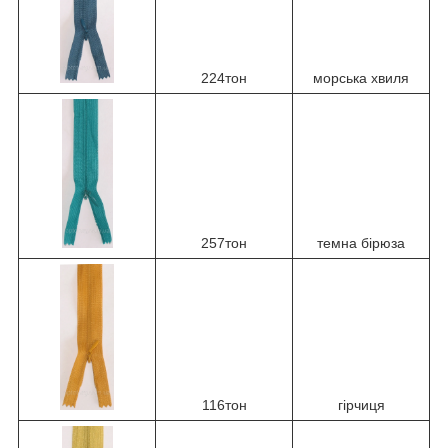
224тон
морська хвиля
257тон
темна бірюза
116тон
гірчиця