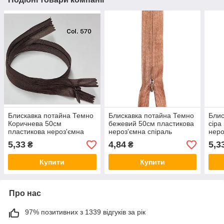
Блискавка потайна Темно
Блискавка потайна Темно
Блис
Коричнева 50см
бежевий 50см пластикова
сіра
пластикова нероз'ємна
нероз'ємна спіраль
неро
спіраль Kiwi
5,33
4,84
5,3
₴
₴
Купити
Купити
Про нас
97% позитивних з 1339 відгуків за рік