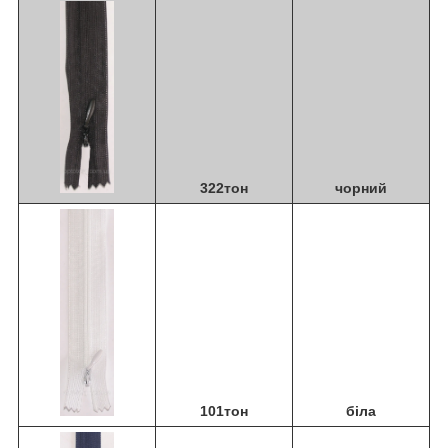
322тон
чорний
101тон
біла