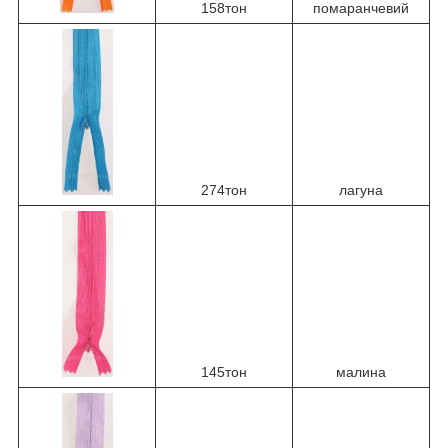
158тон
помаранчевий
274тон
лагуна
145тон
малина