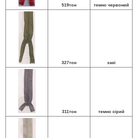
519тон
темно червоний
327тон
хакі
311тон
темно сірий