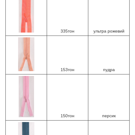
335тон
ультра рожевий
153тон
пудра
150тон
персик