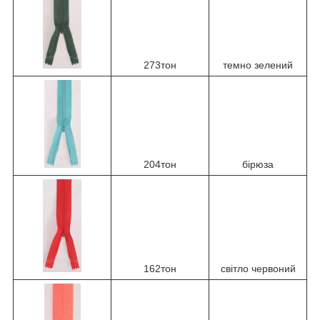
273тон
темно зелений
204тон
бірюза
162тон
світло червоний