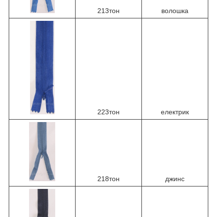
213тон
волошка
223тон
електрик
218тон
джинс