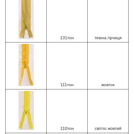
131тон
темна гірчиця
111тон
жовток
110тон
світло жовтий