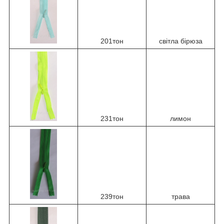
201тон
світла бірюза
231тон
лимон
239тон
трава