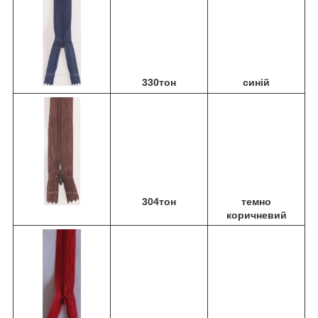
330тон
синій
304тон
темно
коричневий