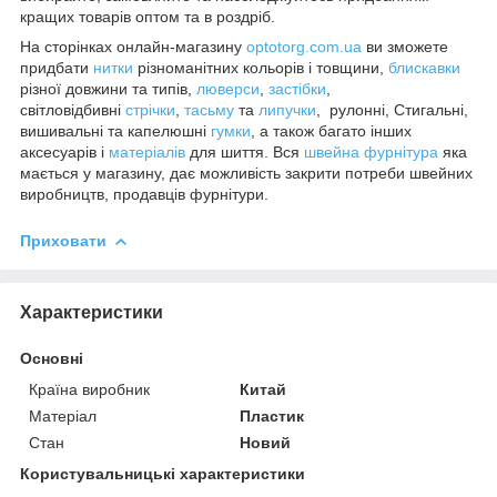
кращих товарів оптом та в роздріб.
На сторінках онлайн-магазину
optotorg.com.ua
ви зможете
придбати
нитки
різноманітних кольорів і товщини,
блискавки
різної довжини та типів,
люверси
,
застібки
,
світловідбивні
стрічки
,
тасьму
та
липучки
, рулонні, Стигальні,
вишивальні та капелюшні
гумки
, а також багато інших
аксесуарів і
матеріалів
для шиття. Вся
швейна фурнітура
яка
мається у магазину, дає можливість закрити потреби швейних
виробництв, продавців фурнітури.
Приховати
Характеристики
Основні
Країна виробник
Китай
Матеріал
Пластик
Стан
Новий
Користувальницькі характеристики