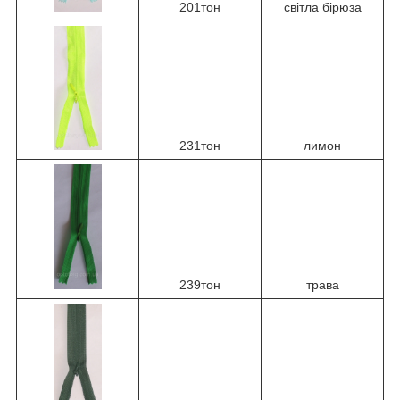
201тон
світла бірюза
231тон
лимон
239тон
трава