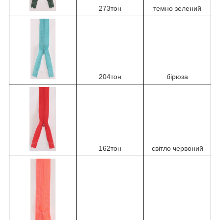
273тон
темно зелений
204тон
бірюза
162тон
світло червоний