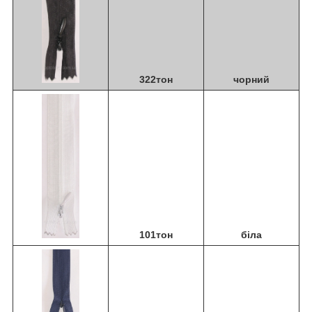
322тон
чорний
101тон
біла