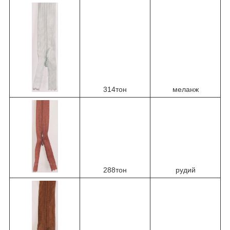
314тон
меланж
288тон
рудий