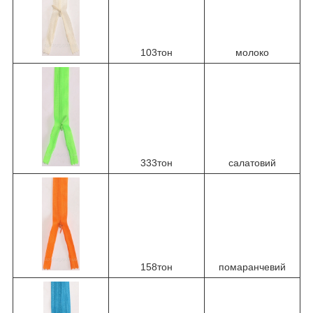
103тон
молоко
333тон
салатовий
158тон
помаранчевий