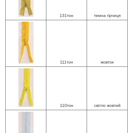
131тон
темна гірчиця
111тон
жовток
110тон
світло жовтий