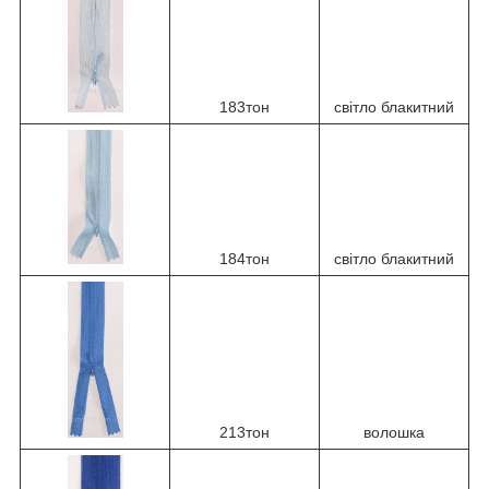
183тон
світло блакитний
184тон
світло блакитний
213тон
волошка