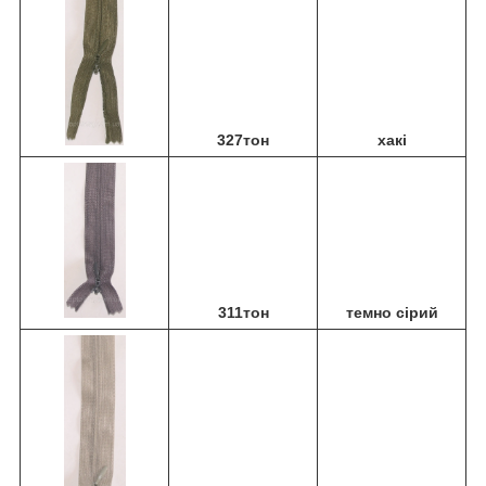
327тон
хакі
311тон
темно сірий