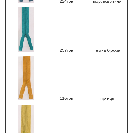
224тон
морська хвиля
257тон
темна бірюза
116тон
гірчиця