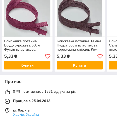
Блискавка потайна
Блискавка потайна Темна
Блис
Брудно-рожева 50см
Пудра 50см пластикова
Сал
Фуксія пластикова
нероз'ємна спіраль Kiwi
плас
нероз'ємна спіраль Kiwi
спір
5,33
5,33
5,3
₴
₴
Купити
Купити
Про нас
97% позитивних з 1331 відгука за рік
Працює з 25.04.2013
м. Харків
Харків, Україна