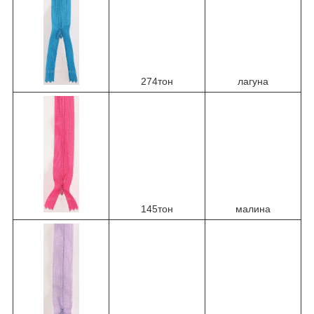
274тон
лагуна
145тон
малина