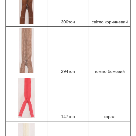
300тон
світло коричневий
294тон
темно бежевий
147тон
корал