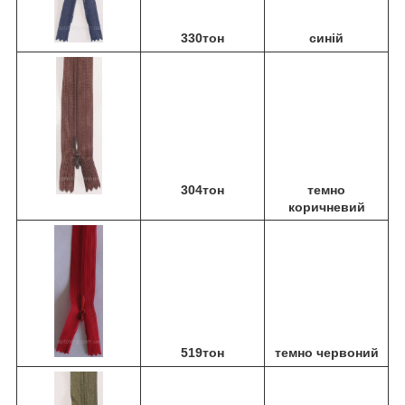
330тон
синій
304тон
темно
коричневий
519тон
темно червоний