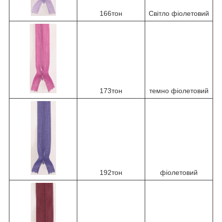
166тон
Світло фіолетовий
173тон
темно фіолетовий
192тон
фіолетовий