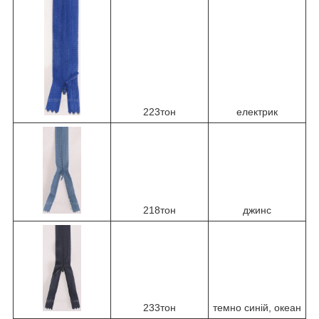
223тон
електрик
218тон
джинс
233тон
темно синій, океан