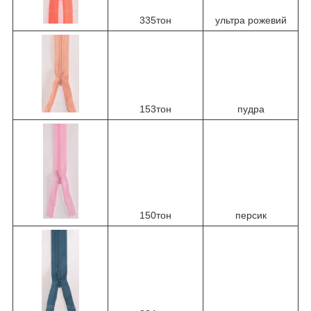
335тон
ультра рожевий
153тон
пудра
150тон
персик