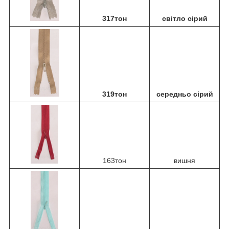
317тон
світло сірий
319тон
середньо сірий
163тон
вишня