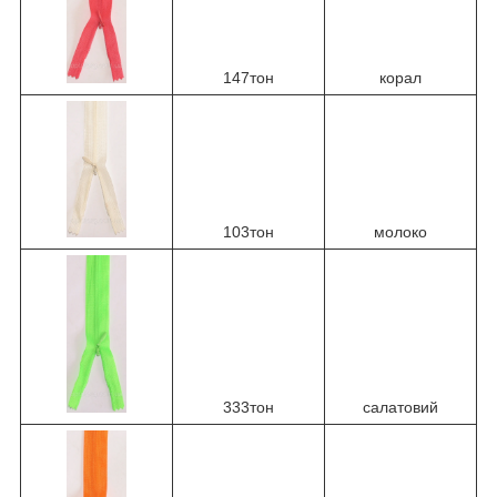
147тон
корал
103тон
молоко
333тон
салатовий