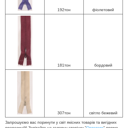
192тон
фіолетовий
181тон
бордовий
307тон
світло бежевий
Запрошуємо вас поринути у світ якісних товарів та вигідних
пропозицій! Завітайте на головну сторінку "
Оптоторг
" прямо