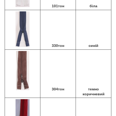
101тон
біла
330тон
синій
304тон
темно
коричневий