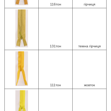
116тон
гірчиця
131тон
темна гірчиця
111тон
жовток