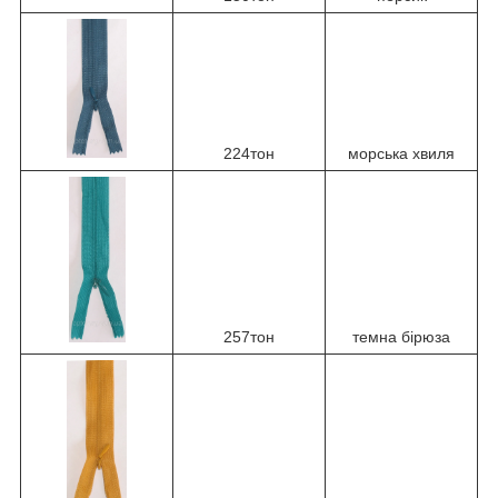
224тон
морська хвиля
257тон
темна бірюза