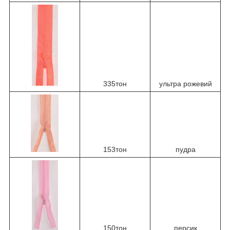
335тон
ультра рожевий
153тон
пудра
150тон
персик