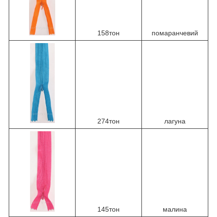
158тон
помаранчевий
274тон
лагуна
145тон
малина