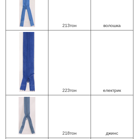
213тон
волошка
223тон
електрик
218тон
джинс