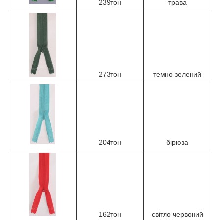
239тон
трава
273тон
темно зелений
204тон
бірюза
162тон
світло червоний