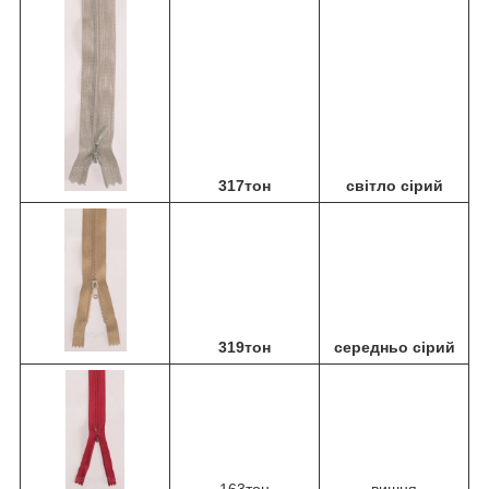
317тон
світло сірий
319тон
середньо сірий
163тон
вишня