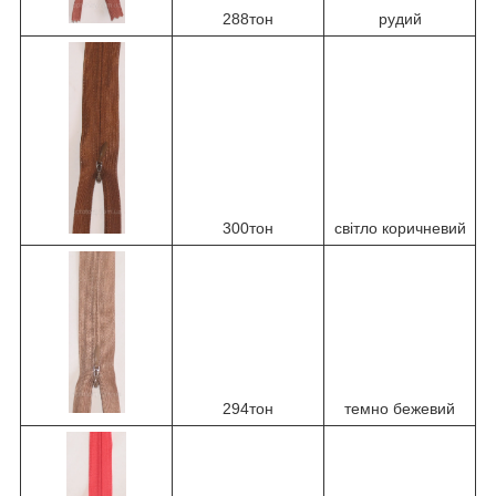
288тон
рудий
300тон
світло коричневий
294тон
темно бежевий