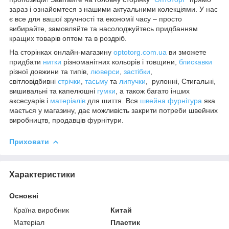
зараз і ознайомтеся з нашими актуальними колекціями. У нас
є все для вашої зручності та економії часу – просто
вибирайте, замовляйте та насолоджуйтесь придбанням
кращих товарів оптом та в роздріб.
На сторінках онлайн-магазину
optotorg.com.ua
ви зможете
придбати
нитки
різноманітних кольорів і товщини,
блискавки
різної довжини та типів,
люверси
,
застібки
,
світловідбивні
стрічки
,
тасьму
та
липучки
, рулонні, Стигальні,
вишивальні та капелюшні
гумки
, а також багато інших
аксесуарів і
матеріалів
для шиття. Вся
швейна фурнітура
яка
мається у магазину, дає можливість закрити потреби швейних
виробництв, продавців фурнітури.
Приховати
Характеристики
Основні
Країна виробник
Китай
Матеріал
Пластик