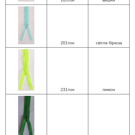
201тон
світла бірюза
231тон
лимон