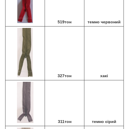
519тон
темно червоний
327тон
хакі
311тон
темно сірий