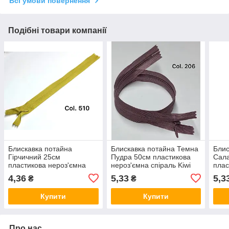
Всі умови повернення
Подібні товари компанії
Блискавка потайна
Блискавка потайна Темна
Блис
Гірчичний 25см
Пудра 50см пластикова
Сал
пластикова нероз'ємна
нероз'ємна спіраль Kiwi
плас
спіраль Kiwi
спір
4,36
5,33
5,3
₴
₴
Купити
Купити
Про нас