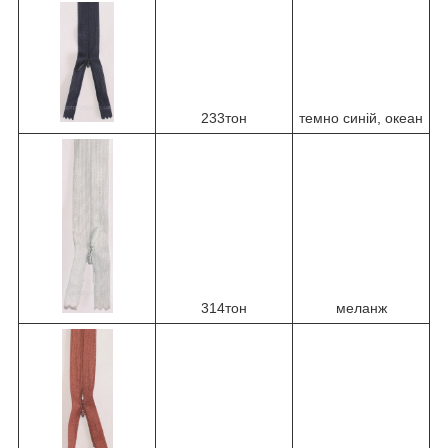
233тон
темно синій, океан
314тон
меланж