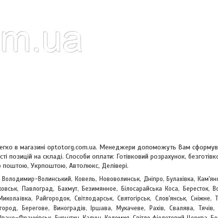
у легко в магазині optotorg.com.ua. Менеджери допоможуть Вам сформу
сті позицій на складі. Способи оплати: Готівковий розрахунок, безготівк
 поштою, Укрпоштою, Автолюкс, Делівері.
, Володимир-Волинський, Ковель, Нововолинськ, Дніпро, Булахівка, Кам'ян
овськ, Павлоград, Бахмут, Безимянное, Білосарайська Коса, Бересток, Во
Миколаївка, Райгородок, Світлодарськ, Святогірськ, Слов'янськ, Сніжне, 
жгород, Берегове,
Виноградів, Іршава, Мукачеве, Рахів, Свалява, Тячів, 