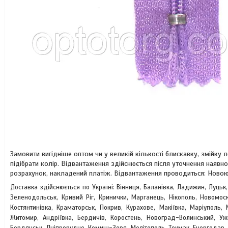
Замовити вигідніше оптом чи у великій кількості блискавку, змійк
підібрати колір. Відвантаження здійснюється після уточнення наявно
розрахунок, накладений платіж. Відвантаження проводиться: Новою
Доставка здійснюється по Україні: Вінниця, Баланівка, Ладижин, Луцьк
Зеленодольськ, Кривий Ріг, Кринички, Марганець, Нікополь, Новомоск
Костянтинівка, Краматорськ, Покрив, Курахове, Макіївка, Маріуполь, 
Житомир, Андріївка, Бердичів, Коростень, Новоград-Волинський, У