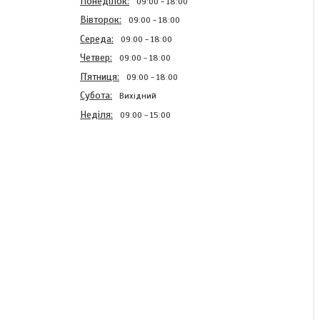
Понеділок
09:00
18:00
Вівторок
09:00
18:00
Середа
09:00
18:00
Четвер
09:00
18:00
Пʼятниця
09:00
18:00
Субота
Вихідний
Неділя
09:00
15:00
Блискавка спіднична
Світло фіолетовий 18см
Тип3 спіральна нераз'емна
В наявності
2,42 ₴