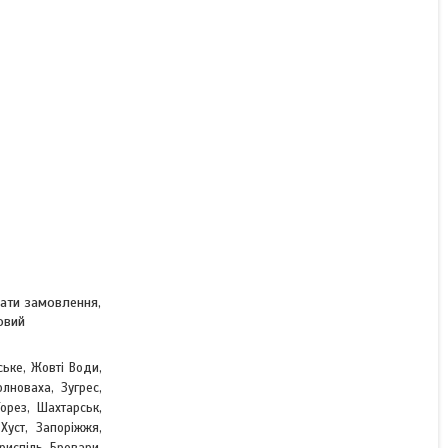
вати замовлення,
овий
ське, Жовті Води,
лноваха, Зугрес,
,
Торез, Шахтарськ
Хуст, Запоріжжя,