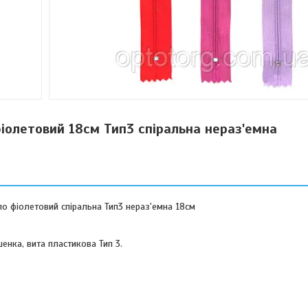
фіолетовий 18см Тип3 спіральна нераз'емна
ло фіолетовий спіральна Тип3 нераз'емна 18см
енка, вита пластикова Тип 3.