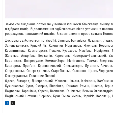
Замовити вигідніше оптом чи у великій кількості блискавку, змійк
підібрати колір. Відвантаження здійснюється після уточнення наявно
розрахунок, накладений платіж. Відвантаження проводиться: Новою
Доставка здійснюється по Україні: Вінниця, Баланівка, Ладижин, Луцьк
Зеленодольськ, Кривий Ріг, Кринички, Марганець, Нікополь, Новомоск
Костянтинівка, Краматорськ, Покрив, Курахове, Макіївка, Маріуполь, 
Житомир, Андріївка, Бердичів, Коростень, Новоград-Волинський, У
Бердянськ, Дніпрорудне, Комиш-Зоря, Мелітополь, Токмак, Енергода
Вишгород, Прип'ять, Кропивницький, Олександрія, Луганськ, Алчевсь
Свердловськ, Сєвєродонецьк, Старобільськ, Стаханов, Щастя, Чорнухин
Южноукраїнськ, Галишние Плавні,
Одеса, Білгород-Дністровський, Жовтень, Ізмаїл, Іллічівськ, Кам'янськ
Кузнецовськ, Суми, Охтирка, Білопілля, Конотоп, Ромни, Шостка, Терно
Подворки, Таранівка, Херсон, Василівка, Генічеськ, Велика Олександрі
Подільський, Нетішин, Черкаси, Буки, Сміла, Умань, Чернігів, Козелець, 