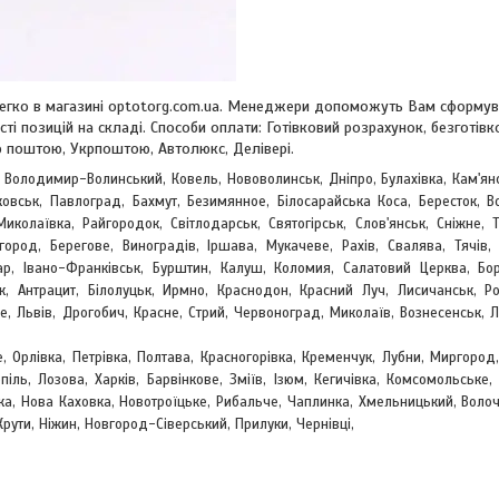
у легко в магазині optotorg.com.ua. Менеджери допоможуть Вам сформу
сті позицій на складі. Способи оплати: Готівковий розрахунок, безготівк
 поштою, Укрпоштою, Автолюкс, Делівері.
, Володимир-Волинський, Ковель, Нововолинськ, Дніпро, Булахівка, Кам'ян
овськ, Павлоград, Бахмут, Безимянное, Білосарайська Коса, Бересток, Во
Миколаївка, Райгородок, Світлодарськ, Святогірськ, Слов'янськ, Сніжне, 
жгород, Берегове,
Виноградів, Іршава, Мукачеве, Рахів, Свалява, Тячів, 
р, Івано-Франківськ, Бурштин, Калуш, Коломия, Салатовий Церква, Бор
к, Антрацит, Білолуцьк, Ирмно, Краснодон, Красний Луч, Лисичанськ, Ро
е, Львів, Дрогобич, Красне, Стрий, Червоноград,
Миколаїв, Вознесенськ, 
е, Орлівка, Петрівка, Полтава, Красногорівка, Кременчук, Лубни, Миргород,
піль, Лозова, Харків, Барвінкове, Зміїв, Ізюм, Кегичівка, Комсомольське
вка, Нова Каховка, Новотроїцьке, Рибальче, Чаплинка, Хмельницький, Воло
Крути, Ніжин, Новгород-Сіверський, Прилуки, Чернівці,