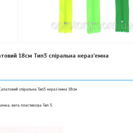
товий 18см Тип3 спіральна нераз'емна
Салатовий спіральна Тип3 нераз'емна 18см
енка, вита пластикова Тип 3.