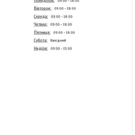
Понеділок
09:00
18:00
Вівторок
09:00
18:00
Середа
09:00
18:00
Четвер
09:00
18:00
Пʼятниця
09:00
18:00
Субота
Вихідний
Неділя
09:00
15:00
Блискавка спіднична
Салатовий 18см Тип3
спіральна нераз'емна
В наявності
2,42 ₴