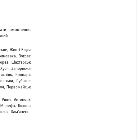
вати замовлення,
овий
ське, Жовті Води,
лноваха, Зугрес,
,
Торез, Шахтарськ
Хуст, Запоріжжя,
испіль, Бровари,
веньки, Рубіжне,
Луч, Первомайськ,
 Рівне, Антополь,
, Мерефа, Лозова,
чиськ, Кам'янець-