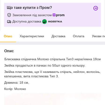
Що таке купити з Пром?
Замовлення під захистом
Доступна доставка
Опис
Характеристики
Доставка
Оплата
Умови п
Опис
Блискавка спіднична Молоко спіральна Тип3 нераз'емна 18см
Змійка продається в пачках по 50шт одного кольору.
Змійка пластикова, ще її називають спіраль, нейлон, волосінь,
капюшенка, вита пластикова Тип 3.
Довжина: 18 см,
Колір: Молоко