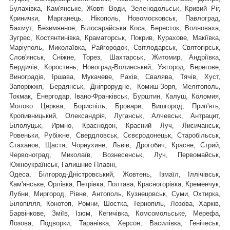
Булахівка, Кам'янське, Жовті Води, Зеленодольськ, Кривий Ріг,
Кринички, Марганець, Нікополь, Новомосковськ, Павлоград,
Бахмут, Безимянное, Білосарайська Коса, Бересток, Волноваха,
Зугрес, Костянтинівка, Краматорськ, Покрив, Курахове, Макіївка,
Маріуполь, Миколаївка, Райгородок, Світлодарськ, Святогірськ,
,
Слов'янськ, Сніжне, Торез, Шахтарськ
Житомир, Андріївка,
Бердичів, Коростень, Новоград-Волинський, Ужгород, Берегове,
Виноградів, Іршава, Мукачеве, Рахів, Свалява, Тячів, Хуст,
Запоріжжя, Бердянськ, Дніпрорудне, Комиш-Зоря, Мелітополь,
Токмак, Енергодар, Івано-Франківськ, Бурштин, Калуш, Коломия,
Молоко Церква, Бориспіль, Бровари, Вишгород, Прип'ять,
Кропивницький, Олександрія, Луганськ, Алчевськ, Антрацит,
Білолуцьк, Ирмно, Краснодон, Красний Луч, Лисичанськ,
Ровеньки, Рубіжне, Свердловськ, Сєвєродонецьк, Старобільськ,
Стаханов, Щастя, Чорнухине, Львів, Дрогобич, Красне, Стрий,
Червоноград,
Миколаїв, Вознесенськ, Луч, Первомайськ,
Южноукраїнськ, Галишние Плавні,
Одеса, Білгород-Дністровський, Жовтень, Ізмаїл, Іллічівськ,
Кам'янське, Орлівка, Петрівка, Полтава, Красногорівка, Кременчук,
Лубни, Миргород, Рівне, Антополь, Кузнецовськ, Суми, Охтирка,
Білопілля, Конотоп, Ромни, Шостка, Тернопіль, Лозова, Харків,
Барвінкове, Зміїв, Ізюм, Кегичівка, Комсомольське, Мерефа,
Лозова, Подворки, Таранівка, Херсон, Василівка, Генічеськ,