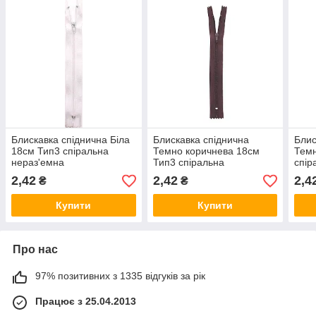
Блискавка спіднична Біла
Блискавка спіднична
Блис
18см Тип3 спіральна
Темно коричнева 18см
Темн
нераз'емна
Тип3 спіральна
спір
нераз'емна
2,42
2,42
2,4
₴
₴
Купити
Купити
Про нас
97% позитивних з 1335 відгуків за рік
Працює з 25.04.2013