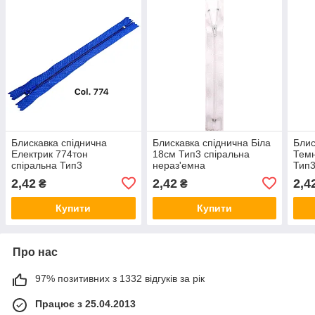
Блискавка спіднична
Блискавка спіднична Біла
Блис
Електрик 774тон
18см Тип3 спіральна
Темн
спіральна Тип3
нераз'емна
Тип3
нераз'емна 18см Kiwi
нера
2,42
2,42
2,4
₴
₴
Купити
Купити
Про нас
97% позитивних з 1332 відгуків за рік
Працює з 25.04.2013