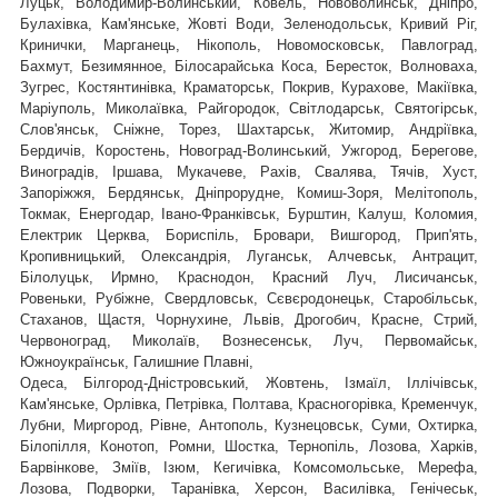
Луцьк, Володимир-Волинський, Ковель, Нововолинськ, Дніпро,
Булахівка, Кам'янське, Жовті Води, Зеленодольськ, Кривий Ріг,
Кринички, Марганець, Нікополь, Новомосковськ, Павлоград,
Бахмут, Безимянное, Білосарайська Коса, Бересток, Волноваха,
Зугрес, Костянтинівка, Краматорськ, Покрив, Курахове, Макіївка,
Маріуполь, Миколаївка, Райгородок, Світлодарськ, Святогірськ,
,
Слов'янськ, Сніжне, Торез, Шахтарськ
Житомир, Андріївка,
Бердичів, Коростень, Новоград-Волинський, Ужгород, Берегове,
Виноградів, Іршава, Мукачеве, Рахів, Свалява, Тячів, Хуст,
Запоріжжя, Бердянськ, Дніпрорудне, Комиш-Зоря, Мелітополь,
Токмак, Енергодар, Івано-Франківськ, Бурштин, Калуш, Коломия,
Електрик Церква, Бориспіль, Бровари, Вишгород, Прип'ять,
Кропивницький, Олександрія, Луганськ, Алчевськ, Антрацит,
Білолуцьк, Ирмно, Краснодон, Красний Луч, Лисичанськ,
Ровеньки, Рубіжне, Свердловськ, Сєвєродонецьк, Старобільськ,
Стаханов, Щастя, Чорнухине, Львів, Дрогобич, Красне, Стрий,
Червоноград,
Миколаїв, Вознесенськ, Луч, Первомайськ,
Южноукраїнськ, Галишние Плавні,
Одеса, Білгород-Дністровський, Жовтень, Ізмаїл, Іллічівськ,
Кам'янське, Орлівка, Петрівка, Полтава, Красногорівка, Кременчук,
Лубни, Миргород, Рівне, Антополь, Кузнецовськ, Суми, Охтирка,
Білопілля, Конотоп, Ромни, Шостка, Тернопіль, Лозова, Харків,
Барвінкове, Зміїв, Ізюм, Кегичівка, Комсомольське, Мерефа,
Лозова, Подворки, Таранівка, Херсон, Василівка, Генічеськ,