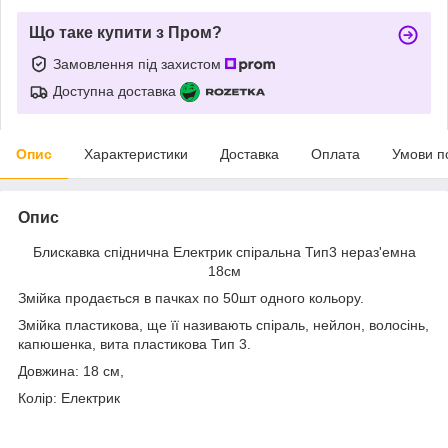
Що таке купити з Пром?
Замовлення під захистом
Доступна доставка
Опис
Характеристики
Доставка
Оплата
Умови п
Опис
Блискавка спіднична Електрик спіральна Тип3 нераз'емна
18см
Змійка продається в пачках по 50шт одного кольору.
Змійка пластикова, ще її називають спіраль, нейлон, волосінь,
капюшенка, вита пластикова Тип 3.
Довжина: 18 см,
Колір: Електрик