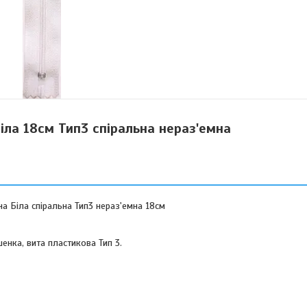
іла 18см Тип3 спіральна нераз'емна
а Біла спіральна Тип3 нераз'емна 18см
енка, вита пластикова Тип 3.