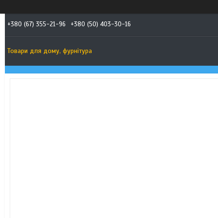
+380 (67) 355-21-96
+380 (50) 403-30-16
Товари для дому, фурнітура