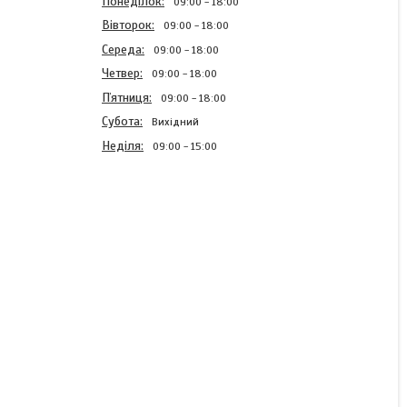
Понеділок
09:00
18:00
Вівторок
09:00
18:00
Середа
09:00
18:00
Четвер
09:00
18:00
Пʼятниця
09:00
18:00
Субота
Вихідний
Неділя
09:00
15:00
Блискавка спіднична Біла
18см Тип3 спіральна
нераз'емна
В наявності
2,42 ₴