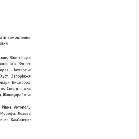
вати замовлення,
овий
ське, Жовті Води,
лноваха, Зугрес,
,
Торез, Шахтарськ
Хуст, Запоріжжя,
овари, Вишгород,
не, Свердловськ,
к, Южноукраїнськ,
 Рівне, Антополь,
, Мерефа, Лозова,
чиськ, Кам'янець-