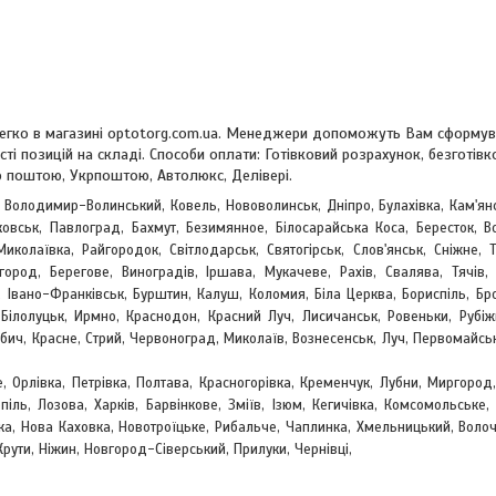
у легко в магазині optotorg.com.ua. Менеджери допоможуть Вам сформу
сті позицій на складі. Способи оплати: Готівковий розрахунок, безготівк
 поштою, Укрпоштою, Автолюкс, Делівері.
, Володимир-Волинський, Ковель, Нововолинськ, Дніпро, Булахівка, Кам'ян
овськ, Павлоград, Бахмут, Безимянное, Білосарайська Коса, Бересток, Во
Миколаївка, Райгородок, Світлодарськ, Святогірськ, Слов'янськ, Сніжне, 
жгород, Берегове,
Виноградів, Іршава, Мукачеве, Рахів, Свалява, Тячів, 
 Івано-Франківськ, Бурштин, Калуш, Коломия, Біла Церква, Бориспіль, Бр
, Білолуцьк, Ирмно, Краснодон, Красний Луч, Лисичанськ, Ровеньки, Рубіж
обич, Красне, Стрий, Червоноград,
Миколаїв, Вознесенськ, Луч, Первомайсь
е, Орлівка, Петрівка, Полтава, Красногорівка, Кременчук, Лубни, Миргород,
піль, Лозова, Харків, Барвінкове, Зміїв, Ізюм, Кегичівка, Комсомольське
вка, Нова Каховка, Новотроїцьке, Рибальче, Чаплинка, Хмельницький, Воло
Крути, Ніжин, Новгород-Сіверський, Прилуки, Чернівці,