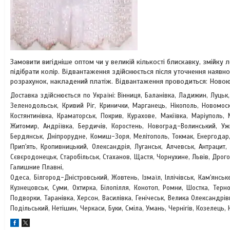
Замовити вигідніше оптом чи у великій кількості блискавку, змійк
підібрати колір. Відвантаження здійснюється після уточнення наявно
розрахунок, накладений платіж. Відвантаження проводиться: Новою
Доставка здійснюється по Україні: Вінниця, Баланівка, Ладижин, Луцьк
Зеленодольськ, Кривий Ріг, Кринички, Марганець, Нікополь, Новомоск
Костянтинівка, Краматорськ, Покрив, Курахове, Макіївка, Маріуполь, 
Житомир, Андріївка, Бердичів, Коростень, Новоград-Волинський, У
Бердянськ, Дніпрорудне, Комиш-Зоря, Мелітополь, Токмак, Енергодар,
Прип'ять, Кропивницький, Олександрія, Луганськ, Алчевськ, Антрацит
Сєвєродонецьк, Старобільськ, Стаханов, Щастя, Чорнухине, Львів, Дрог
Галишние Плавні,
Одеса, Білгород-Дністровський, Жовтень, Ізмаїл, Іллічівськ, Кам'янськ
Кузнецовськ, Суми, Охтирка, Білопілля, Конотоп, Ромни, Шостка, Терно
Подворки, Таранівка, Херсон, Василівка, Генічеськ, Велика Олександрі
Подільський, Нетішин, Черкаси, Буки, Сміла, Умань, Чернігів, Козелець, 