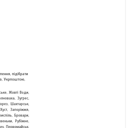
ення, підібрати
ою, Укрпоштою,
ське, Жовті Води,
лноваха, Зугрес,
,
Торез, Шахтарськ
Хуст, Запоріжжя,
испіль, Бровари,
веньки, Рубіжне,
Луч, Первомайськ,