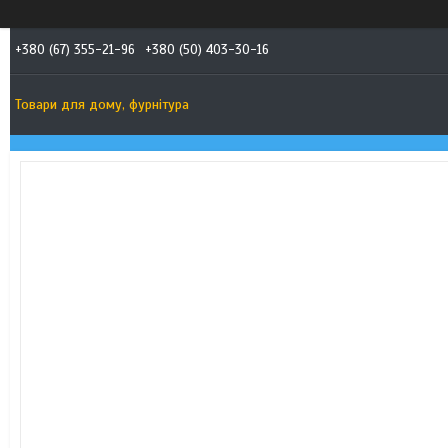
+380 (67) 355-21-96
+380 (50) 403-30-16
Товари для дому, фурнітура