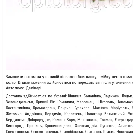
Замовити оптом чи у великій кількості блискавку, змійку легко в 
колір. Відвантаження здійснюється по передоплаті після уточнення
Автолюкс, Делівері.
Доставка здійснюється по Україні: Вінниця, Баланівка, Ладижин, Луцьк
Зеленодольськ, Кривий Ріг, Кринички, Марганець, Нікополь, Новомоск
Костянтинівка, Краматорськ, Покрив, Курахове, Макіївка, Маріуполь, 
Житомир, Андріївка, Бердичів, Коростень, Новоград-Волинський, У
Бердянськ, Дніпрорудне, Комиш-Зоря, Мелітополь, Токмак, Енергодар
Вишгород, Прип'ять, Кропивницький, Олександрія, Луганськ, Алчевсь
Свердловськ, Сєвєродонецьк, Старобільськ, Стаханов, Щастя, Чорнухин