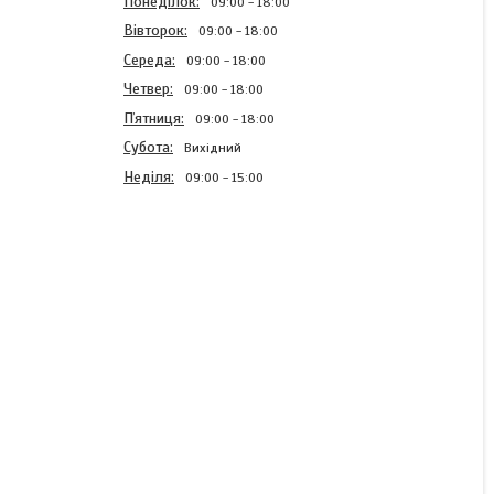
Понеділок
09:00
18:00
Вівторок
09:00
18:00
Середа
09:00
18:00
Четвер
09:00
18:00
Пʼятниця
09:00
18:00
Субота
Вихідний
Неділя
09:00
15:00
Блискавка брючна Темно
бежева спіральна Тип4
нераз'емна 18см
В наявності
3,87 ₴