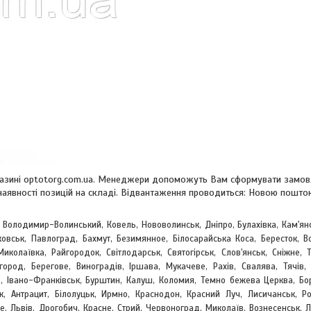
магазині optotorg.com.ua. Менеджери допоможуть Вам сформувати замовл
 наявності позицій на складі. Відвантаження проводиться: Новою пошт
, Володимир-Волинський, Ковель, Нововолинськ, Дніпро, Булахівка, Кам'ян
овськ, Павлоград, Бахмут, Безимянное, Білосарайська Коса, Бересток, Во
Миколаївка, Райгородок, Світлодарськ, Святогірськ, Слов'янськ, Сніжне, 
жгород, Берегове,
Виноградів, Іршава, Мукачеве, Рахів, Свалява, Тячів, 
, Івано-Франківськ, Бурштин, Калуш, Коломия, Темно бежева Церква, Бор
к, Антрацит, Білолуцьк, Ирмно, Краснодон, Красний Луч, Лисичанськ, Ро
е, Львів, Дрогобич, Красне, Стрий, Червоноград,
Миколаїв, Вознесенськ, 