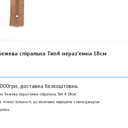
ежева спіральна Тип4 нераз'емна 18см
3000грн, доставка безкоштовна.
о бежева нераз'емна спіральна Тип 4 18см
а точної кількості, це можливо вирішити з менеджером.
шенка.