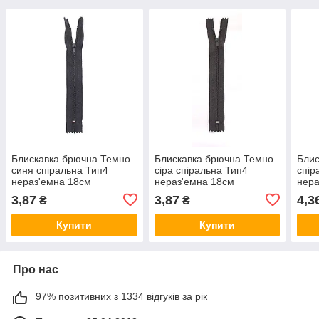
Блискавка брючна Темно
Блискавка брючна Темно
Блис
синя спіральна Тип4
сіра спіральна Тип4
спір
нераз'емна 18см
нераз'емна 18см
нера
3,87
3,87
4,3
₴
₴
Купити
Купити
Про нас
97% позитивних з 1334 відгуків за рік