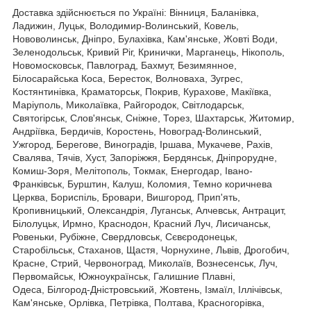
Доставка здійснюється по Україні: Вінниця, Баланівка,
Ладижин, Луцьк, Володимир-Волинський, Ковель,
Нововолинськ, Дніпро, Булахівка, Кам'янське, Жовті Води,
Зеленодольськ, Кривий Ріг, Кринички, Марганець, Нікополь,
Новомосковськ, Павлоград, Бахмут, Безимянное,
Білосарайська Коса, Бересток, Волноваха, Зугрес,
Костянтинівка, Краматорськ, Покрив, Курахове, Макіївка,
Маріуполь, Миколаївка, Райгородок, Світлодарськ,
Святогірськ, Слов'янськ, Сніжне, Торез, Шахтарськ, Житомир,
Андріївка, Бердичів, Коростень, Новоград-Волинський,
Ужгород, Берегове, Виноградів, Іршава, Мукачеве, Рахів,
Свалява, Тячів, Хуст, Запоріжжя, Бердянськ, Дніпрорудне,
Комиш-Зоря, Мелітополь, Токмак, Енергодар, Івано-
Франківськ, Бурштин, Калуш, Коломия, Темно коричнева
Церква, Бориспіль, Бровари, Вишгород, Прип'ять,
Кропивницький, Олександрія, Луганськ, Алчевськ, Антрацит,
Білолуцьк, Ирмно, Краснодон, Красний Луч, Лисичанськ,
Ровеньки, Рубіжне, Свердловськ, Сєвєродонецьк,
Старобільськ, Стаханов, Щастя, Чорнухине, Львів, Дрогобич,
Красне, Стрий, Червоноград, Миколаїв, Вознесенськ, Луч,
Первомайськ, Южноукраїнськ, Галишние Плавні,
Одеса, Білгород-Дністровський, Жовтень, Ізмаїл, Іллічівськ,
Кам'янське, Орлівка, Петрівка, Полтава, Красногорівка,