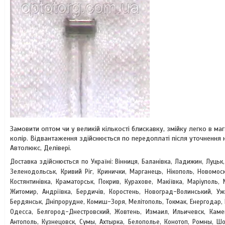
Замовити оптом чи у великій кількості блискавку, змійку легко в 
колір. Відвантаження здійснюється по передоплаті після уточнення
Автолюкс, Делівері.
Доставка здійснюється по Україні: Вінниця, Баланівка, Ладижин, Луцьк
Зеленодольськ, Кривий Ріг, Кринички, Марганець, Нікополь, Новомоск
Костянтинівка, Краматорськ, Покрив, Курахове, Макіївка, Маріуполь, 
Житомир, Андріївка, Бердичів, Коростень, Новоград-Волинський, У
Бердянськ, Дніпрорудне, Комиш-Зоря, Мелітополь, Токмак, Енергодар, 
Одесса, Белгород-Днестровский, Жовтень, Измаил, Ильичевск, Камен
Антополь, Кузнецовск, Сумы, Ахтырка, Белополье, Конотоп, Ромны, Шо