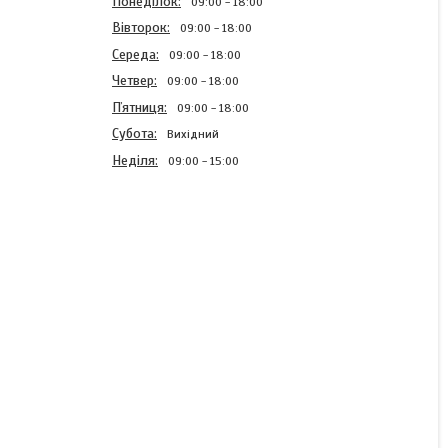
Понеділок
09:00
18:00
Вівторок
09:00
18:00
Середа
09:00
18:00
Четвер
09:00
18:00
Пʼятниця
09:00
18:00
Субота
Вихідний
Неділя
09:00
15:00
Блискавка брючна Біла
спіральна Тип4 нероз'ємна
18см
В наявності
3,87 ₴