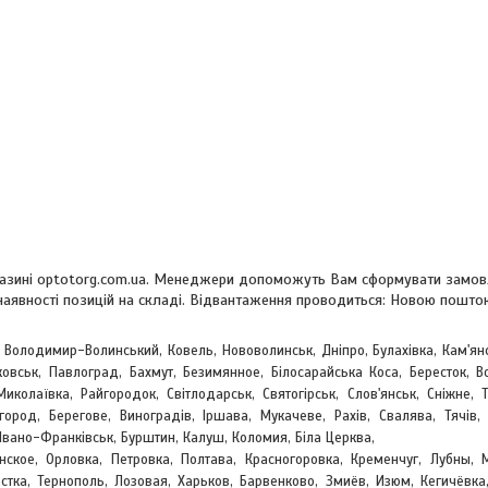
магазині optotorg.com.ua. Менеджери допоможуть Вам сформувати замовл
 наявності позицій на складі. Відвантаження проводиться: Новою пошт
, Володимир-Волинський, Ковель, Нововолинськ, Дніпро, Булахівка, Кам'ян
овськ, Павлоград, Бахмут, Безимянное, Білосарайська Коса, Бересток, Во
Миколаївка, Райгородок, Світлодарськ, Святогірськ, Слов'янськ, Сніжне, 
жгород, Берегове,
Виноградів, Іршава, Мукачеве, Рахів, Свалява, Тячів, 
Івано-Франківськ, Бурштин, Калуш, Коломия, Біла Церква,
ское, Орловка, Петровка, Полтава, Красногоровка, Кременчуг, Лубны, 
стка, Тернополь, Лозовая, Харьков, Барвенково, Змиёв, Изюм, Кегичёвка