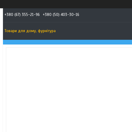
+380 (67) 355-21-96
+380 (50) 403-30-16
Товари для дому, фурнітура