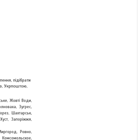
ення, підібрати
ою, Укрпоштою,
ське, Жовті Води,
лноваха, Зугрес,
,
Торез, Шахтарськ
Хуст, Запоріжжя,
Миргород, Ровно,
, Комсомольское,