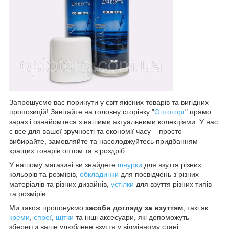
Запрошуємо вас поринути у світ якісних товарів та вигідних
пропозицій! Завітайте на головну сторінку "
Оптоторг
" прямо
зараз і ознайомтеся з нашими актуальними колекціями. У нас
є все для вашої зручності та економії часу – просто
вибирайте, замовляйте та насолоджуйтесь придбанням
кращих товарів оптом та в роздріб.
У нашому магазині ви знайдете
шнурки
для взуття різних
кольорів та розмірів,
обкладинки
для посвідчень з різних
матеріалів та різних дизайнів,
устілки
для взуття різних типів
та розмірів.
Ми також пропонуємо
засоби догляду за взуттям
, такі як
креми
,
спреї
,
щітки
та інші аксесуари, які допоможуть
зберегти ваше улюблене взуття у відмінному стані.