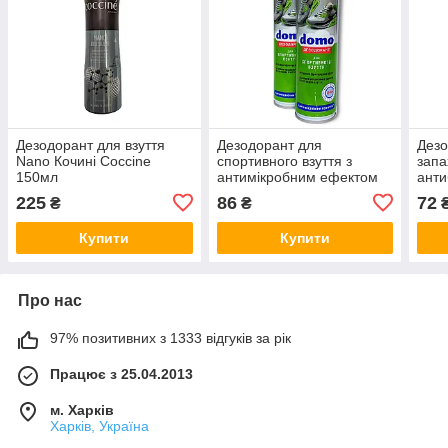
Дезодорант для взуття
Дезодорант для
Дезо
Nano Кочині Coccine
спортивного взуття з
запа
150мл
антимікробним ефектом
анти
DOMO 150мл Україна
Укра
225
86
72
₴
₴
Купити
Купити
Про нас
97% позитивних з 1333 відгуків за рік
Працює з 25.04.2013
м. Харків
Харків, Україна