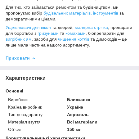
Для тих, хто займається ремонтом та будівництвом, ми
пропонуємо вибір
будівельних матеріалів, інструментів
за
демократичними цінами.
Ущільнювачі для вікон
та дверей,
малярна стрічка
, препарати
для боротьби з
гризунами
та
комахами
, біопрепарати для
вигрібних ям
, засоби для
чищення котлів
та димоходів – це
лише мала частина нашого асортименту.
Приховати
Характеристики
Основні
Виробник
Блискавка
Країна виробник
Україна
Тип дезодоранту
Аерозоль
Матеріал взуття
Всі матеріали
Об`єм
150 мл
Користувальницькі характеристики