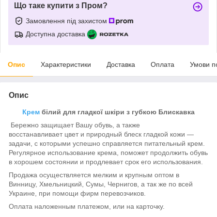
Що таке купити з Пром?
Замовлення під захистом
Доступна доставка
Опис
Характеристики
Доставка
Оплата
Умови п
Опис
Крем
білий для гладкої шкіри з губкою Блискавка
Бережно защищает Вашу обувь, а также
восстанавливает цвет и природный блеск гладкой кожи —
задачи, с которыми успешно справляется питательный крем.
Регулярное использование крема, поможет продолжить обувь
в хорошем состоянии и продлевает срок его использования.
Продажа осуществляется мелким и крупным оптом в
Винницу, Хмельницкий, Сумы, Чернигов, а так же по всей
Украине, при помощи фирм перевозчиков.
Оплата наложенным платежом, или на карточку.