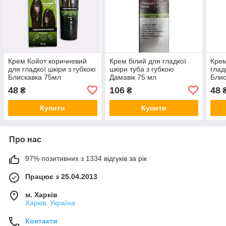
Крем Койот коричневий
Крем білий для гладкої
Крем
для гладкої шкіри з губкою
шкіри туба з губкою
глад
Блискавка 75мл
Дамавік 75 мл
Блис
48
106
48
₴
₴
Купити
Купити
Про нас
97% позитивних з 1334 відгуків за рік
Працює з 25.04.2013
м. Харків
Харків, Україна
Контакти