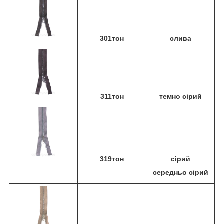
301тон
слива
311тон
темно сірий
319тон
сірий
середньо сірий