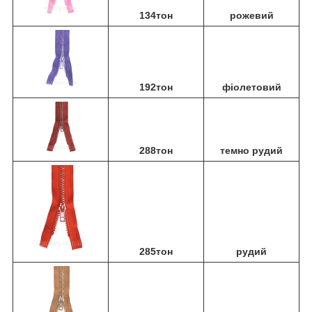
134тон
рожевий
192тон
фіолетовий
288тон
темно рудий
285тон
рудий