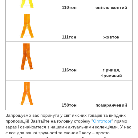
110тон
світло жовтий
111тон
жовток
116тон
гірчиця,
гірчичний
158тон
помаранчевий
Запрошуємо вас поринути у світ якісних товарів та вигідних
пропозицій! Завітайте на головну сторінку "
Оптоторг
" прямо
зараз і ознайомтеся з нашими актуальними колекціями. У нас
є все для вашої зручності та економії часу – просто