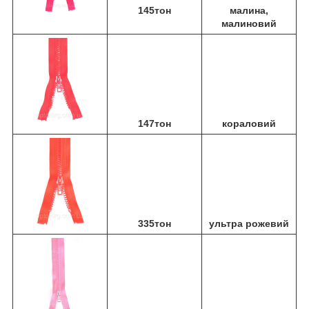
145тон
малина,
малиновий
147тон
кораловий
335тон
ультра рожевий