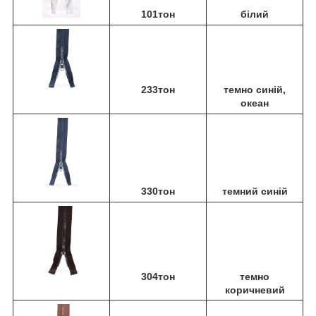
101тон
білий
233тон
темно синій,
океан
330тон
темний синій
304тон
темно
коричневий