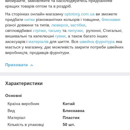
вибирайте, замовляйте та насолоджуйтесь придбанням
кращих товарів оптом та в роздріб.
На сторінках онлайн-магазину
optotorg.com.ua
ви зможете
придбати
нитки
різноманітних кольорів і товщини,
блискавки
різної довжини та типів,
люверси
,
застібки
,
світловідбивні
стрічки
,
тасьму
та
липучки
, рулонні, Стигальні,
вишивальні та капелюшні
гумки
, а також багато інших
аксесуарів і
матеріалів
для шиття. Вся
швейна фурнітура
яка
мається у магазину, дає можливість закрити потреби швейних
виробництв, продавців фурнітури.
Приховати
Характеристики
Основні
Країна виробник
Китай
Вид
Блискавка
Матеріал
Пластик
Кількість в упаковці
50 шт.