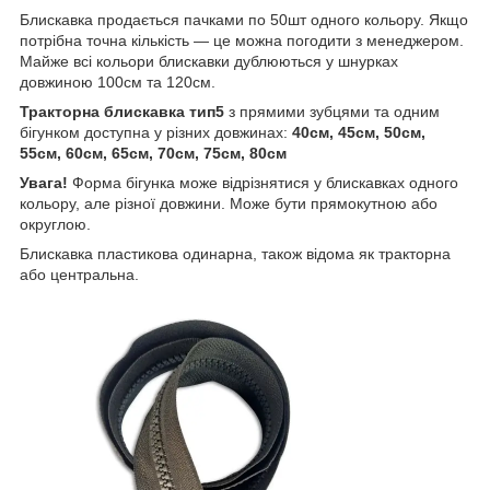
Блискавка продається пачками по 50шт одного кольору. Якщо
потрібна точна кількість — це можна погодити з менеджером.
Майже всі кольори блискавки дублюються у шнурках
довжиною 100см та 120см.
Тракторна блискавка тип5
з прямими зубцями та одним
бігунком доступна у різних довжинах:
40см, 45см, 50см,
55см, 60см, 65см, 70см, 75см, 80см
Увага!
Форма бігунка може відрізнятися у блискавках одного
кольору, але різної довжини. Може бути прямокутною або
округлою.
Блискавка пластиковa одинарна, також відома як тракторна
або центральна.