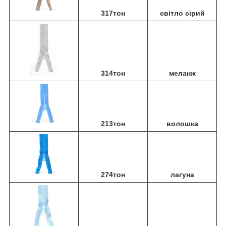
317тон
світло сірий
314тон
меланж
213тон
волошка
274тон
лагуна