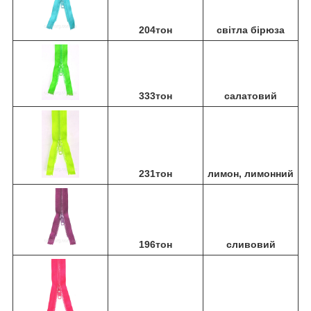
204тон
світла бірюза
333тон
салатовий
231тон
лимон, лимонний
196тон
сливовий