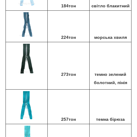
184тон
світло блакитний
224тон
морська хвиля
273тон
темно зелений
болотний, пінія
257тон
темна бірюза