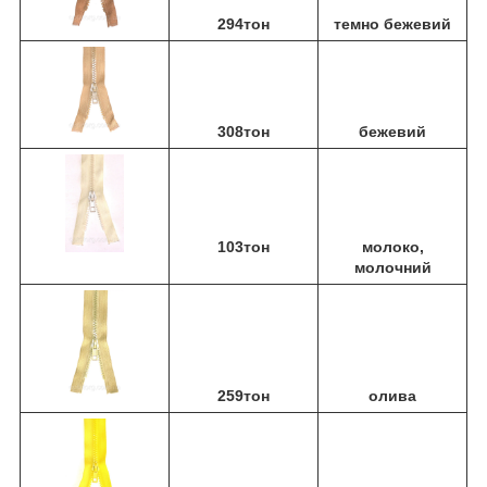
294тон
темно бежевий
308тон
бежевий
103тон
молоко,
молочний
259тон
олива