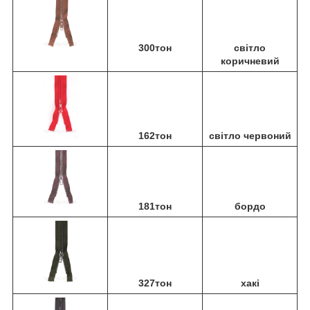
300тон
світло
коричневий
162тон
світло червоний
181тон
бордо
327тон
хакі